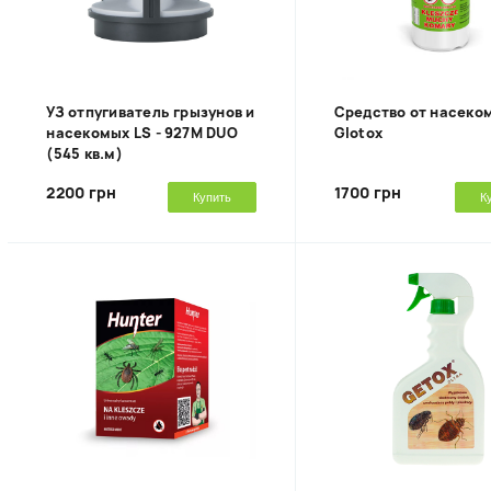
УЗ отпугиватель грызунов и
Средство от насеко
насекомых LS - 927M DUO
Glotox
(545 кв.м)
2200 грн
1700 грн
Купить
К