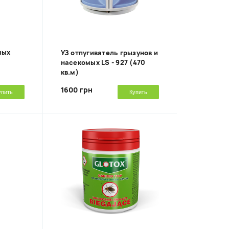
мых
УЗ отпугиватель грызунов и
насекомых LS - 927 (470
кв.м)
1600 грн
упить
Купить