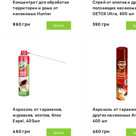
Концентрат для обработки
Спрей от клопов и д
территории и дома от
ползающих насеком
насекомых Hunter
GETOX Ultra, 600 мл
860 грн
590 грн
Купить
К
Аэрозоль от тараканов,
Аэрозоль от таракан
муравьев, клопов, блох
других насекомых Ar
Expel, 400мл
400 мл
460 грн
460 грн
Купить
К