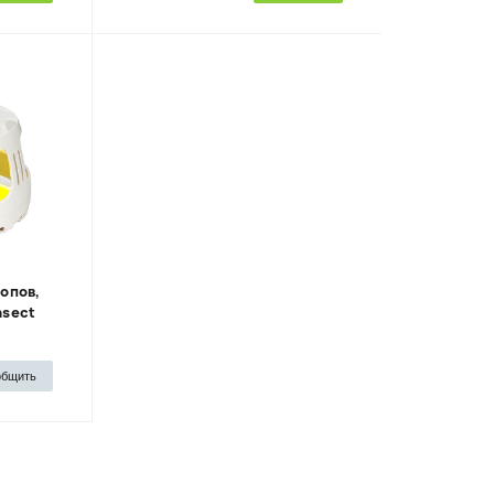
лопов,
nsect
общить