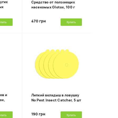
ругих
Средство от ползающих
ых
насекомых Glotox, 100 г
470 грн
упить
Купить
ов и
Липкий вкладыш в ловушку
ox,
No Pest Insect Catcher, 5 шт
190 грн
упить
Купить