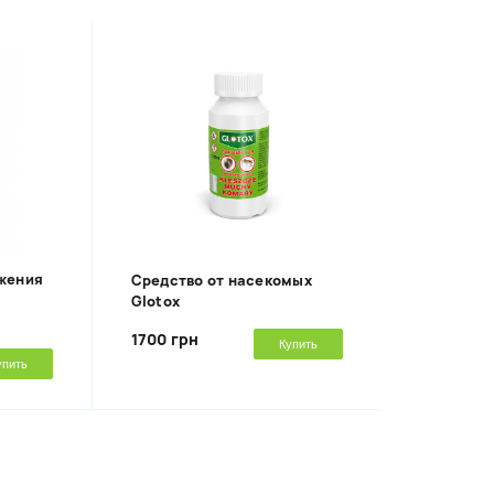
жения
Средство от насекомых
в
Glotox
1700 грн
Купить
упить