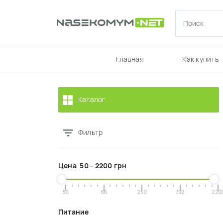
Главная
Как купить
Каталог
Фильтр
Цена
50
-
2200
грн
50
66
230
792
220
Питание