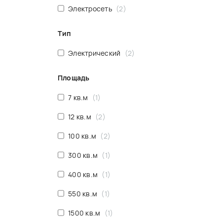
Электросеть
2
Тип
Электрический
2
Площадь
7 кв.м
1
12 кв.м
2
100 кв.м
2
300 кв.м
1
400 кв.м
1
550 кв.м
1
1500 кв.м
1