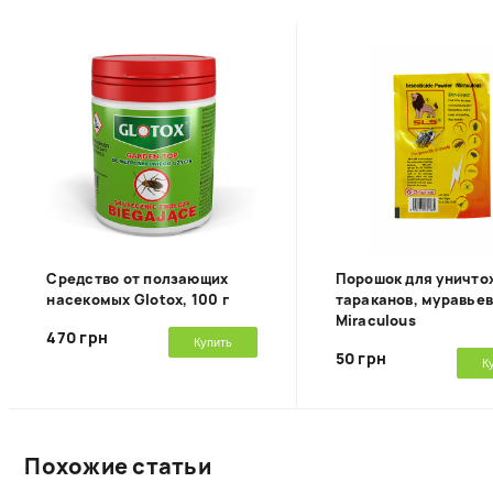
Средство от ползающих
Порошок для уничто
насекомых Glotox, 100 г
тараканов, муравье
Miraculous
470 грн
Купить
50 грн
К
Похожие статьи