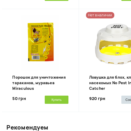
Нет в наличии
Порошок для уничтожения
Ловушка для блох, к
тараканов, муравьев
насекомых No Pest I
Miraculous
Catcher
50 грн
920 грн
Купить
Со
Рекомендуем