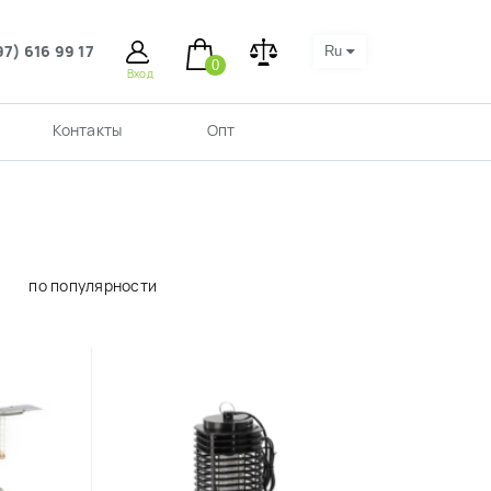
97) 616 99 17
Ru
0
Вход
Контакты
Опт
по популярности