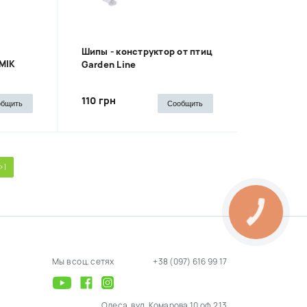
Шипы - конструктор от птиц
MIK
Garden Line
110 грн
общить
Сообщить
>|
Мы в соц. сетях
+38 (097) 616 99 17
Одеса, вул. Комарова 10 оф.213