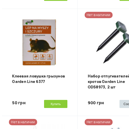
Нет в наличии
Клеевая ловушка грызунов
Набор отпугивателе
Garden Line 6377
кротов Garden Line
ODS8973, 2 шт
50 грн
900 грн
Купить
Со
Нет в наличии
Нет в наличии