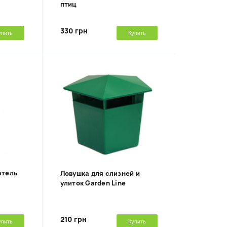
птиц
330 грн
упить
Купить
атель
Ловушка для слизней и
улиток Garden Line
210 грн
упить
Купить