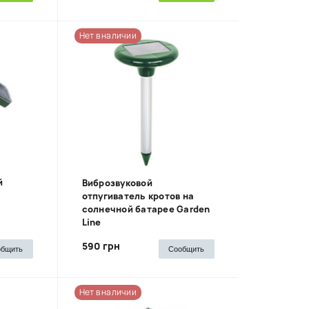
Нет в наличии
й
Виброзвуковой
отпугиватель кротов на
солнечной батарее Garden
Line
590 грн
общить
Сообщить
Нет в наличии