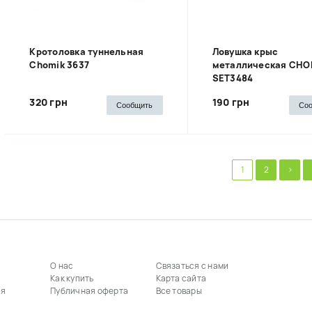
Кротоловка туннельная
Ловушка крыс
Chomik 3637
металлическая CHO
SET3484
320 грн
190 грн
Сообщить
Со
1
2
>
О нас
Связаться с нами
Как купить
Карта сайта
ия
Публичная оферта
Все товары