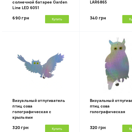
солнечной батарее Garden
LAR6865
Line LED 6051
690 грн
340 грн
Купить
К
Визуальный отпугиватель
Визуальный отпугив
птиц сова
птиц сова
голографическая с
голографическая
крыльями
320 грн
320 грн
Купить
К