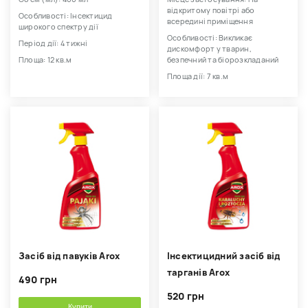
відкритому повітрі або
Особливості: Інсектицид
всередині приміщення
широкого спектру дії
Особливості: Викликає
Період дії: 4 тижні
дискомфорт у тварин,
Площа: 12 кв.м
безпечний та біорозкладаний
Площа дії: 7 кв.м
Засіб від павуків Arox
Інсектицидний засіб від
тарганів Arox
490 грн
520 грн
Купити