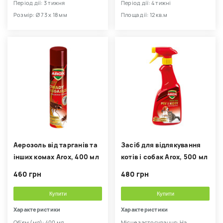
Період дії: 3 тижня
Період дії: 4 тижні
Розмір: Ø 73 х 18 мм
Площа дії: 12 кв.м
Аерозоль від тарганів та
Засіб для відлякування
інших комах Arox, 400 мл
котів і собак Arox, 500 мл
460 грн
480 грн
Купити
Купити
Характеристики
Характеристики
Об'єм (мл): 400 мл
Місце застосування: На