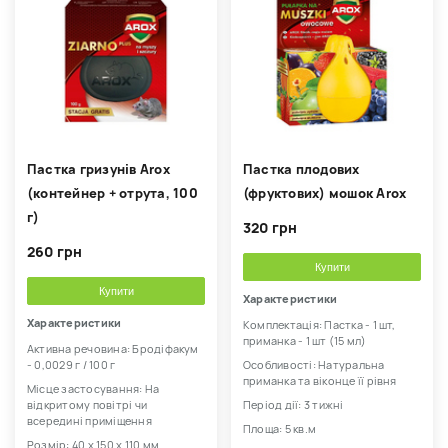
Пастка гризунів Arox
Пастка плодових
(контейнер + отрута, 100
(фруктових) мошок Arox
г)
320 грн
260 грн
Купити
Купити
Характеристики
Характеристики
Комплектація: Пастка - 1 шт,
приманка - 1 шт (15 мл)
Активна речовина: Бродіфакум
- 0,0029 г / 100 г
Особливості: Натуральна
приманка та віконце її рівня
Місце застосування: На
відкритому повітрі чи
Період дії: 3 тижні
всередині приміщення
Площа: 5 кв.м
Розмір: 40 х 150 х 110 мм