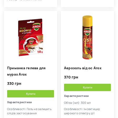
Приманка гелева для
Аерозоль від ос Arox
мурах Arox
370 грн
330 грн
Купити
Купити
Характеристики
Характеристики
Об'єм (мл): 300 мл
Особливості: Гель не залишить
Особливості: Інсектицид
слідів застосування
широкого спектру дії