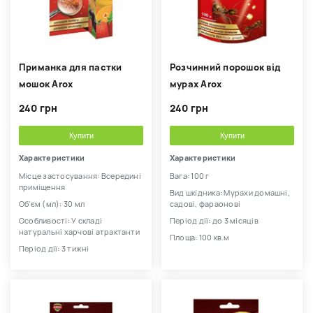
Приманка для пастки
Розчинний порошок від
мошок Arox
мурах Arox
240 грн
240 грн
Купити
Купити
Характеристики
Характеристики
Місце застосування: Всередині
Вага: 100 г
приміщення
Вид шкідника: Мурахи домашні,
Об'єм (мл): 30 мл
садові, фараонові
Особливості: У складі
Період дії: до 3 місяців
натуральні харчові атрактанти
Площа: 100 кв.м
Період дії: 3 тижні