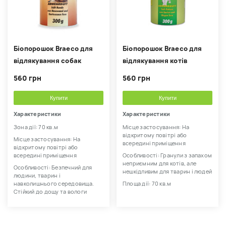
Біопорошок Braeco для
Біопорошок Braeco для
відлякування собак
відлякування котів
560 грн
560 грн
Купити
Купити
Характеристики
Характеристики
Зона дії: 70 кв.м
Місце застосування: На
відкритому повітрі або
Місце застосування: На
всередині приміщення
відкритому повітрі або
всередині приміщення
Особливості: Гранули з запахом
неприємним для котів, але
Особливості: Безпечний для
нешкідливим для тварин і людей
людини, тварин і
навколишнього середовища.
Площа дії: 70 кв.м
Стійкий до дощу та вологи