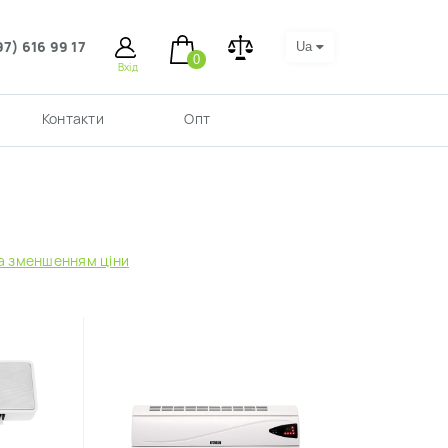
97) 616 99 17
Ua
0
Вхід
Контакти
Опт
а зменшенням ціни