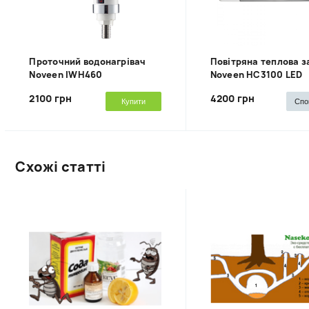
Проточний водонагрівач
Повітряна теплова з
Noveen IWH460
Noveen HC3100 LED
2100 грн
4200 грн
Купити
Спо
Схожі статті