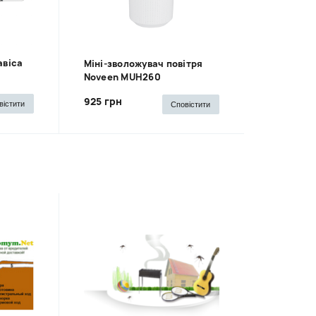
авіса
Міні-зволожувач повітря
Noveen MUH260
925 грн
вістити
Сповістити