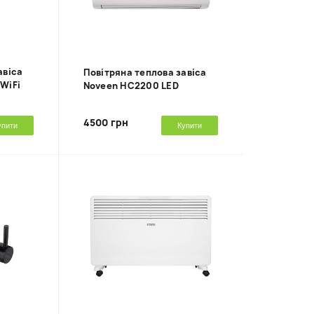
авіса
Повітряна теплова завіса
WiFi
Noveen HC2200 LED
4500 грн
упити
Купити