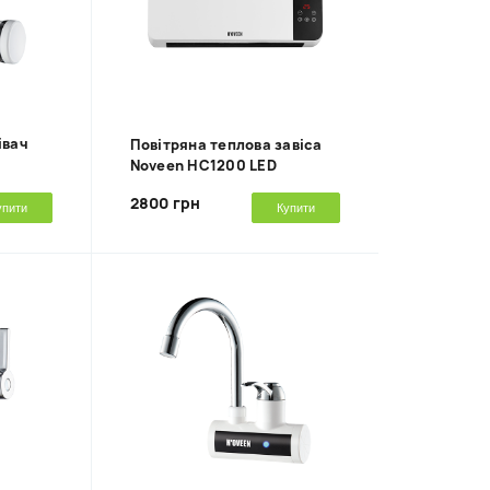
івач
Повітряна теплова завіса
Noveen HC1200 LED
2800 грн
упити
Купити