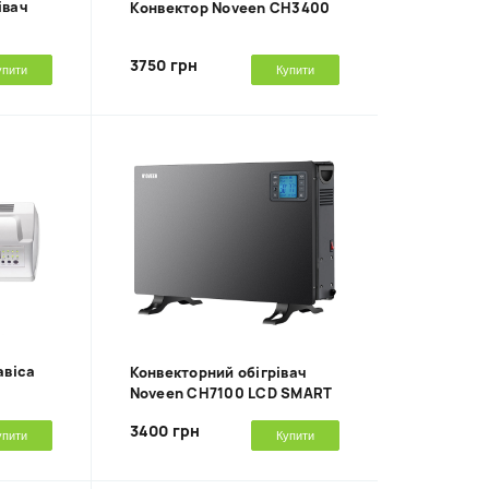
івач
Kонвектор Noveen CH3400
3750 грн
упити
Купити
авіса
Конвекторний обігрівач
Noveen CH7100 LCD SMART
3400 грн
упити
Купити