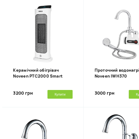
Керамічний обігрівач
Проточний водонагр
Noveen PTC2000 Smart
Noveen IWH370
3200 грн
3000 грн
Купити
К