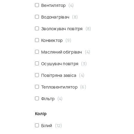
Вентилятор
4
Водонагрівач
8
Зволожувач повітря
8
Конвектор
9
Масляний обігрівач
4
Осушувач повітря
3
Повітряна завіса
4
Тепловентилятор
6
Фільтр
4
Колір
Білий
12