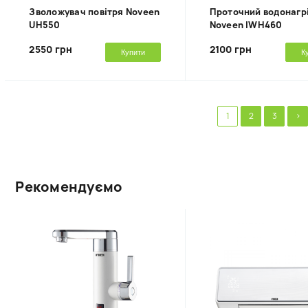
Зволожувач повітря Noveen
Проточний водонагр
UH550
Noveen IWH460
2550 грн
2100 грн
Купити
К
1
2
3
>
Рекомендуємо