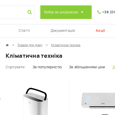
Вибір за шкідником
+38 (0
Статті
Документація
Акції
Товари для дому
Кліматична техніка
Кліматична техніка
Сортувати:
За популярністю
За збільшенням ціни
З
0