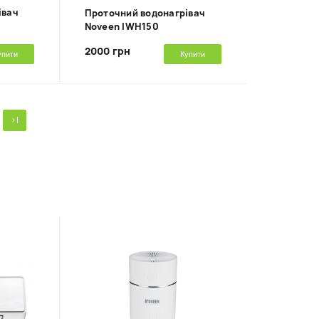
івач
Проточний водонагрівач
Noveen IWH150
2000 грн
упити
Купити
>|