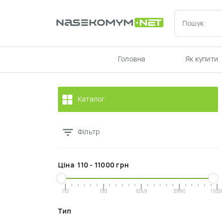
Головна
Як купити
Каталог
Фільтр
Ціна
110
-
11000
грн
110
193
1049
3990
1100
Тип