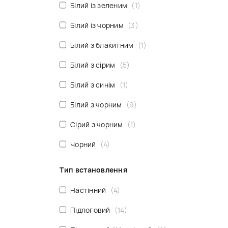
Білий із зеленим
1
Білий із чорним
3
Білий з блакитним
1
Білий з сірим
5
Білий з синім
1
Білий з чорним
9
Сірий з чорним
1
Чорний
4
Тип встановлення
Настінний
4
Підлоговий
14