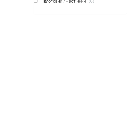
Підлоговий / Настінний
6