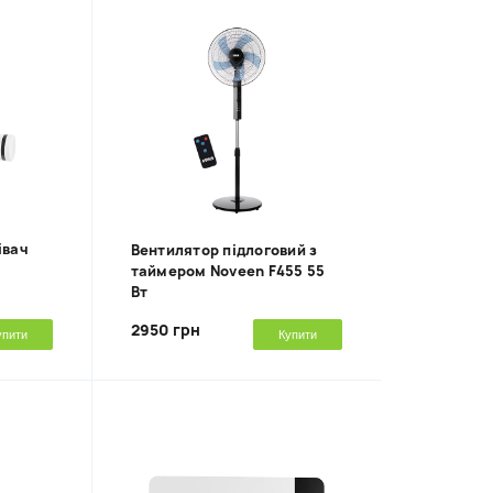
івач
Вентилятор підлоговий з
таймером Noveen F455 55
Вт
2950 грн
упити
Купити