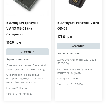
Відлякувач гризунів
Відлякувач гризунів Viano
VIANO OB-01 (на
OD-03
батареях)
1750 грн
1520 грн
Сповістити
Сповістити
Характеристики
Характеристики
Джерело живлення: 220-240 В,
50/60 Гц
Джерело живлення: Батареї АА
х 4 шт (входять до комплекту)
Особливості: Для будь-яких
кліматичних умов
Особливості: Працює від
батарей і підходить для будь-
Площа: 200 кв.м
яких кліматичних умов
Частота: 16 - 65 кГц
Площа: 200 кв.м
Частота: 16 - 65 кГц