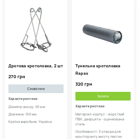
Дротова кротоловка, 2 шт
Тунельна кротоловка
Rapax
270 грн
320 грн
Сповістити
Купити
Характеристики
Характеристики
Діаметр входу: 50 мм
Довжина: 150 мм
Матеріал: корпус - жорсткий
ПВХ, дверцята - оцинкована
Країна виробник: Україна
сталь
Особливості: 3 отвори для
моніторингу вмісту пастки