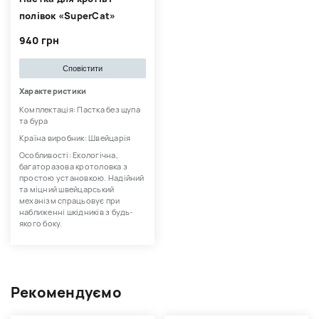
полівок «SuperCat»
940 грн
Сповістити
Характеристики
Комплектація: Пастка без щупа
та бура
Країна виробник: Швейцарія
Особливості: Екологічна,
багаторазова кротоловка з
простою установкою. Надійний
та міцний швейцарський
механізм спрацьовує при
наближенні шкідників з будь-
якого боку.
Рекомендуємо