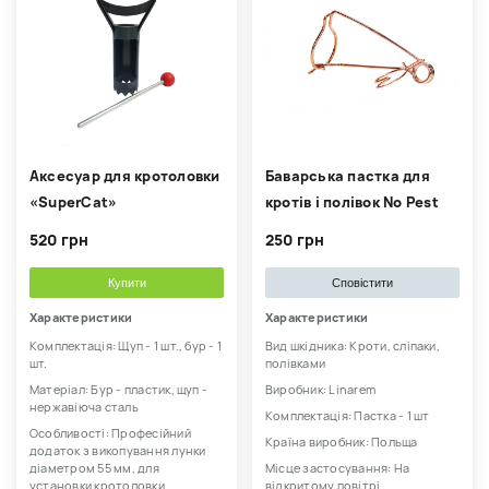
Аксесуар для кротоловки
Баварська пастка для
«SuperCat»
кротів і полівок No Pest
520 грн
250 грн
Купити
Сповістити
Характеристики
Характеристики
Комплектація: Щуп - 1 шт., бур - 1
Вид шкідника: Кроти, сліпаки,
шт.
полівками
Матеріал: Бур - пластик, щуп -
Виробник: Linarem
нержавіюча сталь
Комплектація: Пастка - 1 шт
Особливості: Професійний
Країна виробник: Польща
додаток з викопування лунки
діаметром 55 мм, для
Місце застосування: На
установки кротоловки
відкритому повітрі