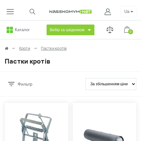
Ua
Каталог
Вибір за шкідником
0
Кроти
Пастки кротів
Пастки кротів
Фильтр