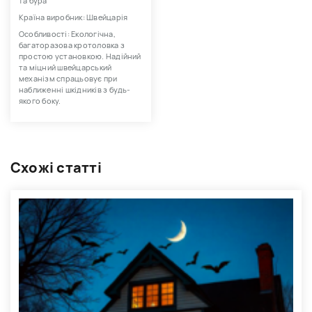
та бура
Країна виробник: Швейцарія
Особливості: Екологічна,
багаторазова кротоловка з
простою установкою. Надійний
та міцний швейцарський
механізм спрацьовує при
наближенні шкідників з будь-
якого боку.
Схожі статті