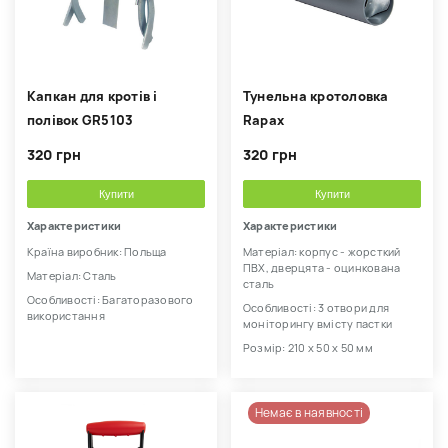
Капкан для кротів і
Тунельна кротоловка
полівок GR5103
Rapax
320 грн
320 грн
Купити
Купити
Характеристики
Характеристики
Країна виробник: Польща
Матеріал: корпус - жорсткий
ПВХ, дверцята - оцинкована
Матеріал: Сталь
сталь
Особливості: Багаторазового
Особливості: 3 отвори для
використання
моніторингу вмісту пастки
Розмір: 210 х 50 х 50 мм
Немає в наявності