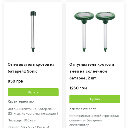
Отпугиватель кротов на
Отпугиватель кротов и
батареях Sonic
змей на солнечной
батарее, 2 шт
950 грн
1250 грн
Купить
Купить
Характеристики
Характеристики
Источник питания: Батареи R20
(D), 4 шт. (в комплект не входят)
Источник питания: Встроенные
Площадь: 800 кв.м
солнечная батарея и
аккумулятор
Размер: 56 х 56 х 415 мм, Ø