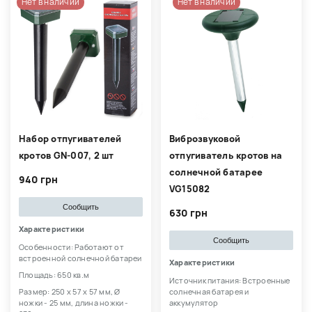
Нет в наличии
Нет в наличии
Набор отпугивателей
Виброзвуковой
кротов GN-007, 2 шт
отпугиватель кротов на
солнечной батарее
940 грн
VG15082
Сообщить
630 грн
Характеристики
Сообщить
Особенности: Работают от
встроенной солнечной батареи
Характеристики
Площадь: 650 кв.м
Источник питания: Встроенные
Размер: 250 х 57 х 57 мм, Ø
солнечная батарея и
ножки - 25 мм, длина ножки -
аккумулятор