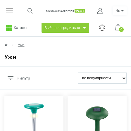
Ru
Каталог
Выбор по вредителю
0
Ужи
Ужи
Фильтр