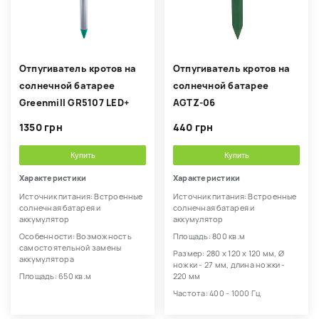
Отпугиватель кротов на
Отпугиватель кротов на
солнечной батарее
солнечной батарее
Greenmill GR5107 LED+
AGTZ-06
1350 грн
440 грн
Купить
Купить
Характеристики
Характеристики
Источник питания: Встроенные
Источник питания: Встроенные
солнечная батарея и
солнечная батарея и
аккумулятор
аккумулятор
Особенности: Возможность
Площадь: 800 кв.м
самостоятельной замены
Размер: 280 х 120 х 120 мм, Ø
аккумулятора
ножки - 27 мм, длина ножки -
Площадь: 650 кв.м
220 мм
Частота: 400 - 1000 Гц