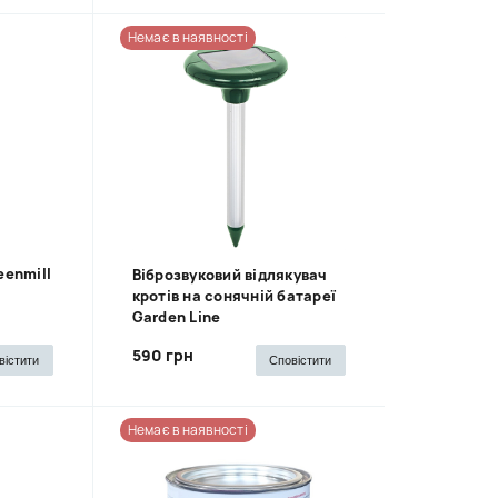
Немає в наявності
eenmill
Віброзвуковий відлякувач
кротів на сонячній батареї
Garden Line
590 грн
вістити
Сповістити
Немає в наявності