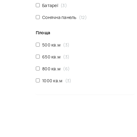
Батареї
3
Сонячна панель
12
Площа
500 кв.м
3
650 кв.м
3
800 кв.м
6
1000 кв.м
3