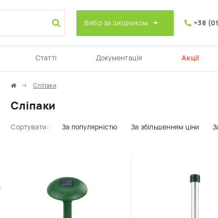
Вибір за шкідником
+38 (0
Статті
Документація
Акції
Сліпаки
Сліпаки
Сортувати:
За популярністю
За збільшенням ціни
З
0