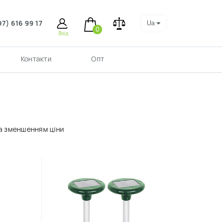
97) 616 99 17
Ua
0
Вхід
Контакти
Опт
а зменшенням ціни