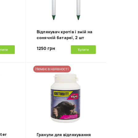
Відлякувач кротів і змій на
сонячній батареї, 2 шт
1250 грн
упити
Купити
Немає в наявності
ter
Гранули для відлякування