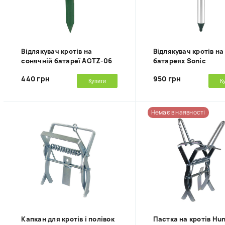
Відлякувач кротів на
Відлякувач кротів на
сонячній батареї AGTZ-06
батареях Sonic
440 грн
950 грн
Купити
К
Немає в наявності
Капкан для кротів і полівок
Пастка на кротів Hun