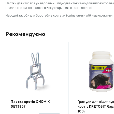
Пастки для сліпаків універсальні і підходять так само для вилову кротів
незалежно від того з якого боку тваринка потрапляє в неї.
Народні засоби для боротьби з кротами і сліпаками найбільш ефективні
Рекомендуємо
Пастка кротів CHOMIK
Гранули для відляку
SET3857
кротів KRETOBIT Rap
100г