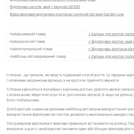
Відлякувач кротів, змій, гризунів US1383
Віброзвуковий відлякувач кротів на сонячній батареї Garden Line
Найдешевший товар
⚡ Капкан для кротів і пол
Найдорожчий товар
⚡ Відлякувач кротів і змій
Найпопулярніший товар
⚡ Відлякувач кротів на ба
Найбільш обговорюваний товар
⚡ Капкан для кротів і пол
Сліпаки - це гризуни, які ведуть підземний спосіб життя. Ці тварини х
головними шкідниками врожаю, а не кроти як прийнято вважати.
Сліпаки харчуються бульбами і корінням рослин, роблять великі запаси 
сліпака може зберігатися до 14 кг рослинних запасів. А якщо на ділянці
бути глобальними.
Для боротьби з цими шкідниками найбільш актуальне використання ульт
використання відлякувачів і пасток дозволить максимально швидко і над
Ультразвукові відлякувачі важливо правильно встановити на ділянці. При
виходячи з цього, необхідно встановити один або більше приладів для