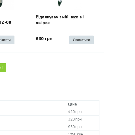
Відлякувач змій, вужів і
TZ-08
ящірок
630 грн
вістити
Сповістити
>|
Ціна
440 грн
320 грн
950 грн
1250 грн