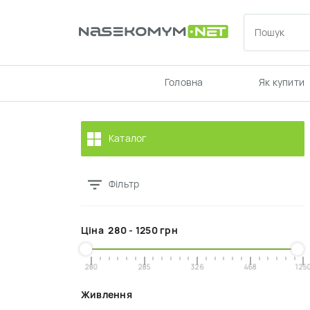
Головна
Як купити
Каталог
Фільтр
Ціна
280
-
1250
грн
280
285
326
468
125
Живлення