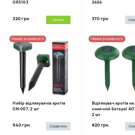
GR5103
2404
320 грн
370 грн
Купити
Спо
Немає в наявності
Немає в наявності
Набір відлякувачів кротів
Відлякувач кротів на
GN-007, 2 шт
сонячній батареї AG
2 шт
940 грн
820 грн
Сповістити
Спо