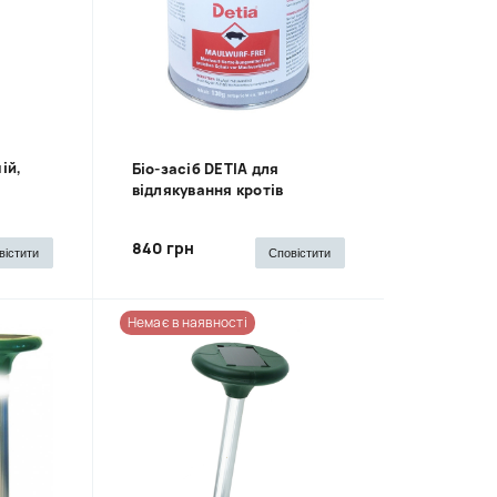
ій,
Біо-засіб DETIA для
відлякування кротів
840 грн
вістити
Сповістити
Немає в наявності