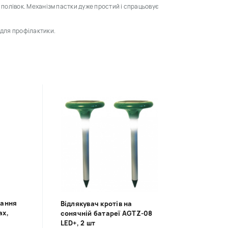
 і полівок. Механізм пастки дуже простий і спрацьовує
 для профілактики.
вання
Відлякувач кротів на
ax,
сонячній батареї AGTZ-08
LED+, 2 шт