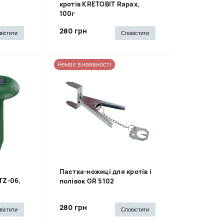
кротів KRETOBIT Rapax,
100г
280 грн
вістити
Сповістити
Немає в наявності
Пастка-ножиці для кротів і
TZ-06,
полівок GR 5102
280 грн
вістити
Сповістити