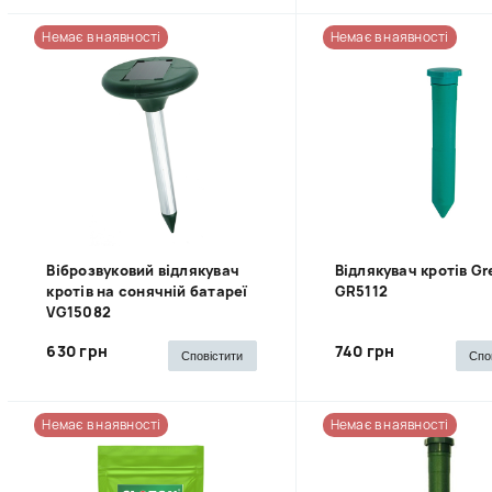
Немає в наявності
Немає в наявності
Віброзвуковий відлякувач
Відлякувач кротів Gr
кротів на сонячній батареї
GR5112
VG15082
630 грн
740 грн
Сповістити
Спо
Немає в наявності
Немає в наявності