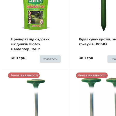
Препарат від садових
Відлякувач кротів, зм
шкідників Glotox
гризунів US1383
Gardentop, 150 г
360 грн
380 грн
Сповістити
Спо
Немає в наявності
Немає в наявності