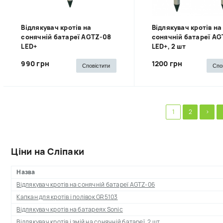
Відлякувач кротів на
Відлякувач кротів на
сонячній батареї AGTZ-08
сонячній батареї AG
LED+
LED+, 2 шт
990 грн
1200 грн
Сповістити
Спо
1
2
>
Ціни на Сліпаки
Назва
Відлякувач кротів на сонячній батареї AGTZ-06
Капкан для кротів і полівок GR5103
Відлякувач кротів на батареях Sonic
Відлякувач кротів і змій на сонячній батареї, 2 шт