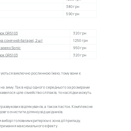
380 грн
590 грн
івок GR5103
320 грн
 на сонячній батареї, 2 шт
1250 грн
тареях Sonic
950 грн
івок GR5103
320 грн
арчуються виключно рослинною їжею, тому вони є
на зиму. Так в нірці одного середнього за розмірами
 завелося ціле сімейство сліпаків, то наслідки можуть
развукових відлякувачів, а також пасток. Комплексне
овго очистити ділянку від шкідників.
 виборі головним критерієм є зона дії приладу,
 отримання максимального ефекту.