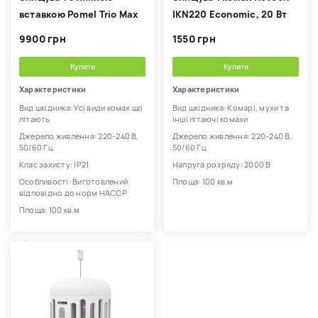
вставкою Pomel Trio Max
IKN220 Economic, 20 Вт
9900 грн
1550 грн
Купити
Купити
Характеристики
Характеристики
Вид шкідника: Усі види комах що
Вид шкідника: Комарі, мухи та
літають
інші літаючі комахи
Джерело живлення: 220-240 В,
Джерело живлення: 220-240 В,
50/60 Гц
50/60 Гц
Клас захисту: IP21
Напруга розряду: 2000 В
Особливості: Виготовлений
Площа: 100 кв.м
відповідно до норм HACCP
Площа: 100 кв.м