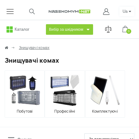
Ua
Каталог
Вибір за шкідником
0
Знищувачі комах
Знищувачі комах
Побутові
Професійні
Комплектуючі