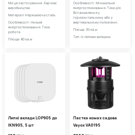
Місце застосування: Харчові
Особливості: Мінімальне
виробництва
енергоспоживання. Тиха дія.
Встановлення у
Матеріал: Нержавіюча сталь
горизонтальному або у
Особливості: Низьке
вертикальному положенні.
енергоспоживання. Тиха
Площа: 30 кв.м
робота.
Тип: Із липким вкладом
Площа: 80 кв.м
Липкі вклади LOP905 до
Пастка комах садова
IKN905, 5 шт
Vayox VA0195