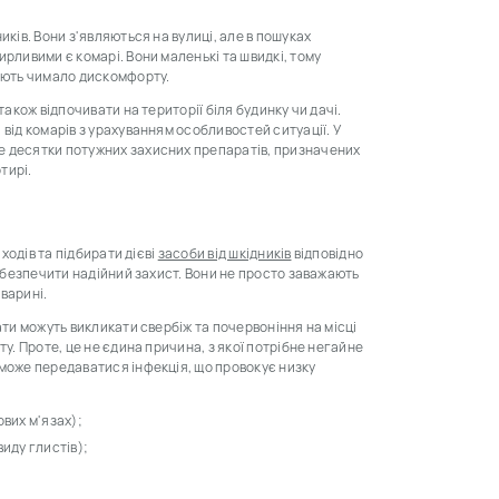
ків. Вони з'являються на вулиці, але в пошуках
рливими є комарі. Вони маленькі та швидкі, тому
дають чимало дискомфорту.
також відпочивати на території біля будинку чи дачі.
від комарів з урахуванням особливостей ситуації. У
е десятки потужних захисних препаратів, призначених
ртирі.
ходів та підбирати дієві
засоби від шкідників
відповідно
забезпечити надійний захист. Вони не просто заважають
варині.
ати можуть викликати свербіж та почервоніння на місці
у. Проте, це не єдина причина, з якої потрібне негайне
 може передаватися інфекція, що провокує низку
вих м'язах);
иду глистів);