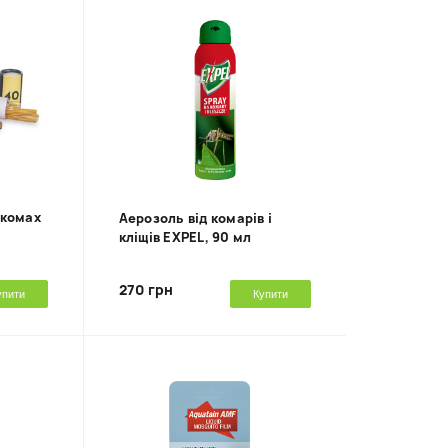
 комах
Аерозоль від комарів і
кліщів EXPEL, 90 мл
270 грн
упити
Купити