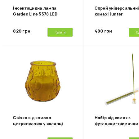
Інсектицидна лампа
Спрей універсальний
Garden Line 5578 LED
комах Hunter
820 грн
480 грн
Купити
К
Свічка від комах з
Набір від комах з
цитронеллою у склянці
футляром-тримачем