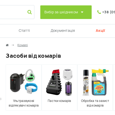
Вибір за шкідником
+38 (0
Статті
Документація
Акції
Комарі
Засоби від комарів
0
Ультразвукові
Пастки комарів
Обробка та захист
відлякувачі комарів
від комарів