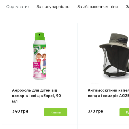
Сортувати:
За популярністю
За збільшенням ціни
З
Аерозоль для дітей від
Антимоскітний капел
комарів і кліщів Expel, 90
сонця і комарів AG2
мл
340 грн
370 грн
Купити
К