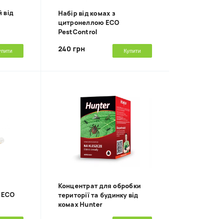
 від
Набір від комах з
цитронеллою ECO
PestСontrol
240 грн
упити
Купити
Концентрат для обробки
 ECO
території та будинку від
комах Hunter