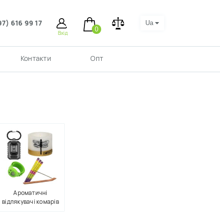
97) 616 99 17
Ua
0
Вхід
Контакти
Опт
Ароматичні
відлякувачі комарів