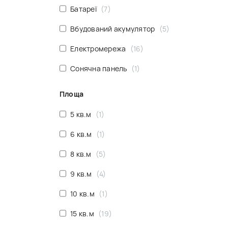
Батареї
7
Вбудований акумулятор
5
Електромережа
16
Сонячна панель
1
Площа
5 кв.м
1
6 кв.м
1
8 кв.м
5
9 кв.м
4
10 кв.м
1
15 кв.м
19