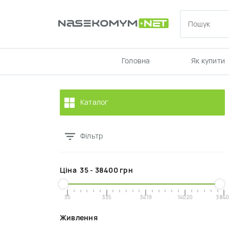
Головна
Як купити
Каталог
Фільтр
Ціна
35
-
38400
грн
35
335
3419
14020
3840
Живлення