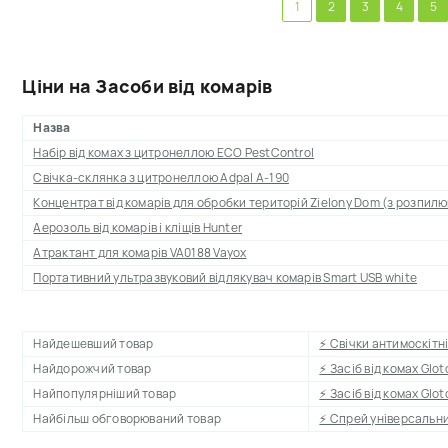
1
2
3
4
5
Ціни на Засоби від комарів
Назва
Набір від комах з цитронеллою ECO PestСontrol
Свічка-склянка з цитронеллою Adpal A-190
Концентрат від комарів для обробки територій Zielony Dom (з розпил
Аерозоль від комарів і кліщів Hunter
Атрактант для комарів VA0188 Vayox
Портативний ультразвуковий відлякувач комарів Smart USB white
Найдешевший товар
⚡ Свічки антимоскітні
Найдорожчий товар
⚡ Засіб від комах Glot
Найпопулярніший товар
⚡ Засіб від комах Glot
Найбільш обговорюваний товар
⚡ Спрей універсальни