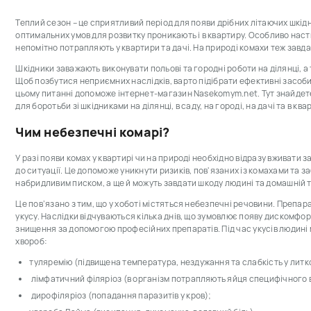
Теплий сезон – це сприятливий період для появи дрібних літаючих шкідни
оптимальних умов для розвитку проникають і в квартиру. Особливо насти
непомітно потрапляють у квартири та дачі. На природі комахи теж зав
Шкідники заважають виконувати польові та городні роботи на ділянці, а 
Щоб позбутися неприємних наслідків, варто підібрати ефективні засоби 
цьому питанні допоможе інтернет-магазин Nasekomym.net. Тут знайдет
для боротьби зі шкідниками на ділянці, в саду, на городі, на дачі та в ква
Чим небезпечні комарі?
У разі появи комах у квартирі чи на природі необхідно відразу вживати за
до ситуації. Це допоможе уникнути ризиків, пов'язаних із комахами та 
набридливим писком, а ще й можуть завдати шкоду людині та домашній т
Це пов’язано з тим, що у хоботі містяться небезпечні речовини. Препар
укусу. Наслідки відчуваються кілька днів, що зумовлює появу дискомфорт
знищення за допомогою професійних препаратів. Під час укусів людині
хвороб:
туляремію (підвищена температура, нездужання та слабкість у литко
лімфатичний філяріоз (в організм потрапляють яйця специфічного в
дирофіляріоз (попадання паразитів у кров);