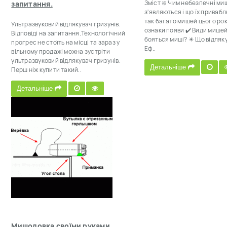
Зміст ❇️ Чим небезпечні миш
запитання.
з'являються і що їх приваб
так багато мишей цього ро
Ультразвуковий відлякувач гризунів.
ознаки появи ✔️ Види мишей
Відповіді на запитання.Технологічний
бояться миші? ✴️ Що відляк
прогрес не стоїть на місці та зараз у
Еф..
вільному продажі можна зустріти
ультразвуковий відлякувач гризунів.
Детальніше
Перш ніж купити такий..
Детальніше
Мишоловка своїми руками