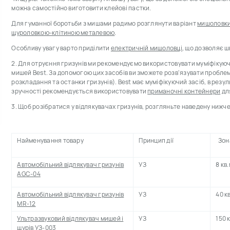
можна самостійно виготовити клейові пастки.
Для гуманної боротьби з мишами радимо розглянути варіант
мишоловки
щуроловкою-клітиною металевою
.
Особливу увагу варто приділити
електричній мишоловці
, що дозволяє ш
2. Для отруєння гризунів ми рекомендуємо використовувати муміфікуючи
мишей Best.
За допомогою цих засобів ви зможете розв'язувати проблем
розкладання та останки гризунів).
Best має муміфікуючий засіб, в резул
зручності рекомендується використовувати
приманочні контейнери
дл
3
. Щоб розібратися у відлякувачах гризунів, розгляньте наведену нижч
Найменування товару
Принцип дії
Зона
Автомобільний відлякувач гризунів
УЗ
8 кв
AGC-04
Автомобільний відлякувач гризунів
УЗ
40 к
MR-12
Ультразвуковий відлякувач мишей і
УЗ
150 
щурів УЗ-003