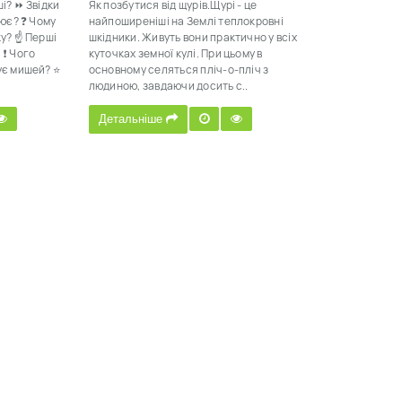
і? ⏩ Звідки
Як позбутися від щурів.Щурі - це
лює? ❓ Чому
найпоширеніші на Землі теплокровні
ку? ☝ Перші
шкідники. Живуть вони практично у всіх
 ❗ Чого
куточках земної кулі. При цьому в
ує мишей? ⭐
основному селяться пліч-о-пліч з
людиною, завдаючи досить с..
Детальніше