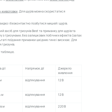
-живоловки
.
Для щурів можна скористатися
видко і безконтактно позбутися мишей і щурів.
й засіб для гризунів Best та приманку для щурів та
у з гризунами, без залишкових побічних ефектів (запах
ьтаті поїдання приманки шкідник гине і висихає.
Для
я гризунів
.
е таблицю.
 дії
Напрямок дії
Джерело
живлення
.м
відлякування
12 В
в.м
відлякування
12 В
кв.м
відлякування
220 В