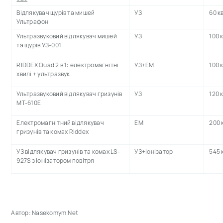
Відлякувач щурів та мишей
УЗ
60 к
Ультрафон
Ультразвуковий відлякувач мишей
УЗ
100 
та щурів УЗ-001
RIDDEX Quad 2 в 1: електромагнітні
УЗ+ЕМ
100 
хвилі + ультразвук
Ультразвуковий відлякувач гризунів
УЗ
120 
MT-610E
Електромагнітний відлякувач
ЕМ
200 
гризунів та комах Riddex
УЗ відлякувач гризунів та комах LS-
УЗ+іонізатор
545 
927S з іонізатором повітря
Автор: Nasekomym.Net