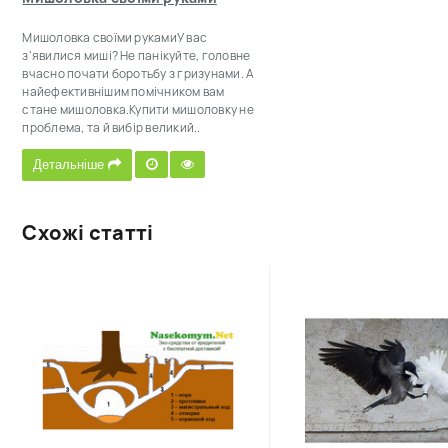
Мишоловка своїми рукамиУ вас
з'явилися миші? Не панікуйте, головне
вчасно почати боротьбу з гризунами. А
найефективнішим помічником вам
стане мишоловка.Купити мишоловку не
проблема, та й вибір великий..
Детальніше
Схожі статті