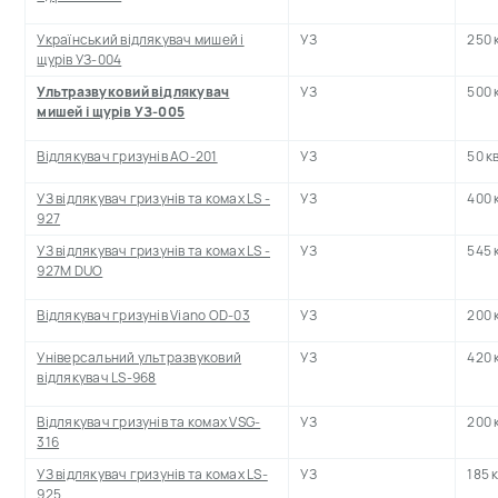
Український відлякувач мишей і
УЗ
250 
щурів УЗ-004
Ультразвуковий відлякувач
УЗ
500 
мишей і щурів УЗ-005
Відлякувач гризунів АО-201
УЗ
50 к
УЗ відлякувач гризунів та комах LS -
УЗ
400 
927
УЗ відлякувач гризунів та комах LS -
УЗ
545 
927M DUO
Відлякувач гризунів Viano OD-03
УЗ
200 
Універсальний ультразвуковий
УЗ
420 
відлякувач LS-968
Відлякувач гризунів та комах VSG-
УЗ
200 
316
УЗ відлякувач гризунів та комах LS-
УЗ
185 
925