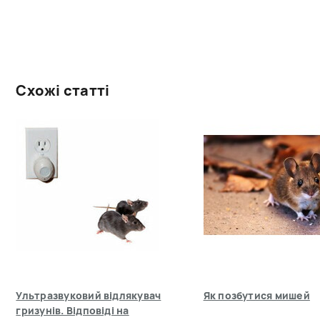
Схожі статті
Ультразвуковий відлякувач
Як позбутися мишей
гризунів. Відповіді на