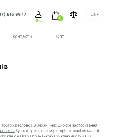
97) 616 99 17
Ua
0
Вхід
Контакти
Опт
нів
і, тобто живоловки
.
З механічних широке застосування
і пастки
бувають різних розмірів, орієнтовані на мишей
ного
клею RaTrap
з приманкою або
клею Чистий Дім