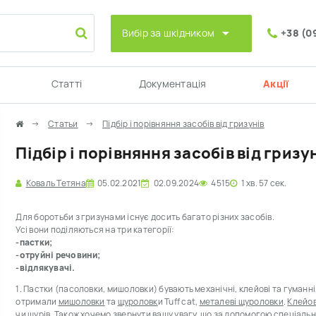
Вибір за шкідником
+38 (0
Статті
Документація
Акції
Статьи
Підбір і порівняння засобів від гризунів
Підбір і порівняння засобів від гризу
Коваль Тетяна
05.02.2021
02.09.2024
4515
1 хв. 57 сек.
Для боротьби з гризунами існує досить багато різних засобів.
Усі вони поділяються на три категорії:
-пастки;
-отруйні речовини;
-відлякувачі.
1. Пастки (пасоловки, мишоловки) бувають механічні, клейові та гуманн
отримали
мишоловки
та
щуроловк
и Tuff cat,
металеві щуроловки
.
Клейов
чи щурів.
Також хочемо звернути вашу увагу, що за допомогою спеціаль