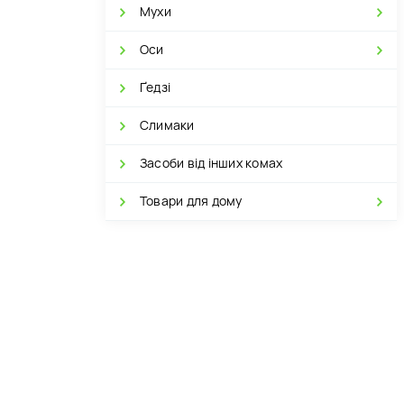
Мухи
Оси
Ґедзі
Слимаки
Засоби від інших комах
Товари для дому