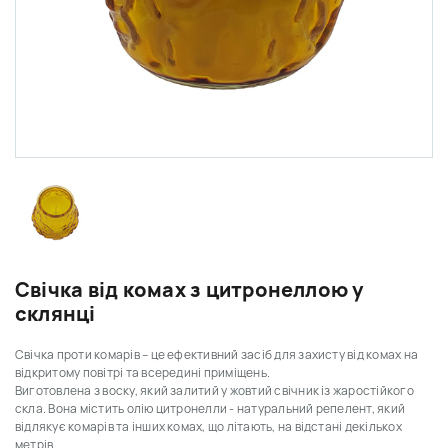
Свічка від комах з цитронеллою у
склянці
Свічка проти комарів – це ефективний засіб для захисту від комах на
відкритому повітрі та всередині приміщень.
Виготовлена з воску, який залитий у жовтий свічник із жаростійкого
скла. Вона містить олію цитронелли - натуральний репелент, який
відлякує комарів та інших комах, що літають, на відстані декількох
метрів.