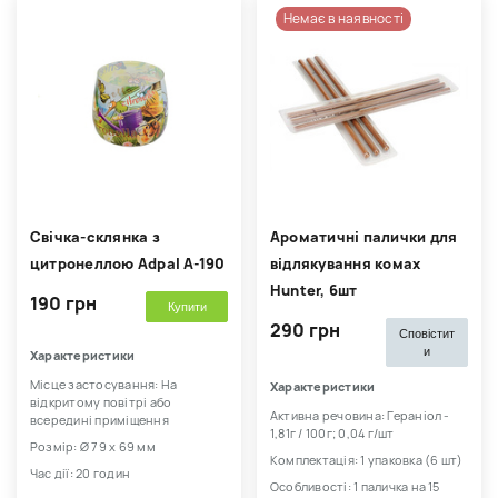
Немає в наявності
Свічка-склянка з
Ароматичні палички для
цитронеллою Adpal A-190
відлякування комах
Hunter, 6шт
190 грн
Купити
290 грн
Сповістит
и
Характеристики
Місце застосування: На
Характеристики
відкритому повітрі або
Активна речовина: Гераніол -
всередині приміщення
1,81г / 100г; 0,04 г/шт
Розмір: Ø 79 х 69 мм
Комплектація: 1 упаковка (6 шт)
Час дії: 20 годин
Особливості: 1 паличка на 15