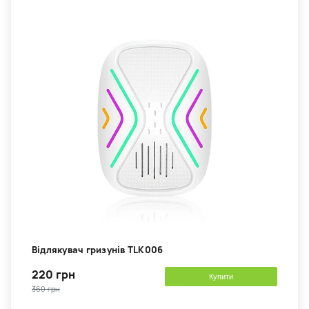
Відлякувач гризунів TLK006
220 грн
Купити
360 грн