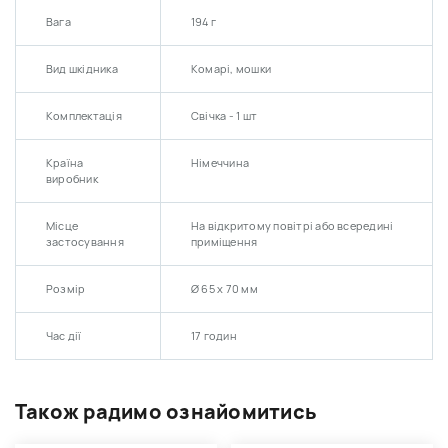
Вага
194 г
Вид шкідника
Комарі, мошки
Комплектація
Свічка - 1 шт
Країна
Німеччина
виробник
Місце
На відкритому повітрі або всередині
застосування
приміщення
Розмір
Ø 65 x 70 мм
Час дії
17 годин
Також радимо ознайомитись