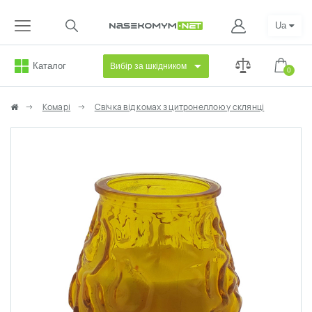
Ua
Каталог
Вибір за шкідником
0
Комарі
Свічка від комах з цитронеллою у склянці