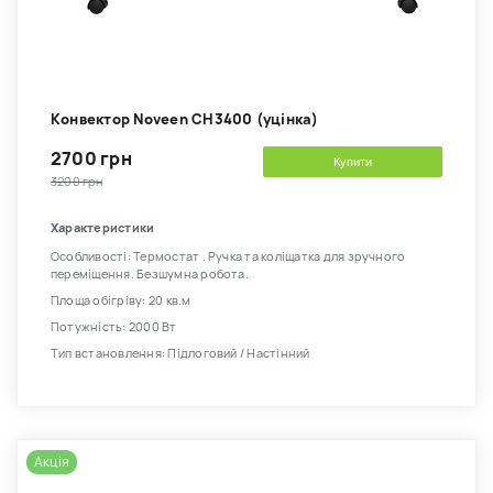
Kонвектор Noveen CH3400 (уцінка)
2700 грн
Купити
3200 грн
Характеристики
Особливості: Термостат . Ручка та коліщатка для зручного
переміщення. Безшумна робота.
Площа обігріву: 20 кв.м
Потужність: 2000 Вт
Тип встановлення: Підлоговий / Настінний
Акція