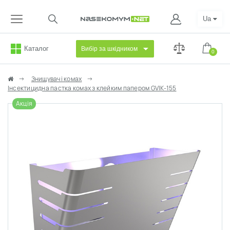
Ua
Каталог
Вибір за шкідником
0
Знищувачі комах
Інсектицидна пастка комах з клейким папером GVIK-155
Акція