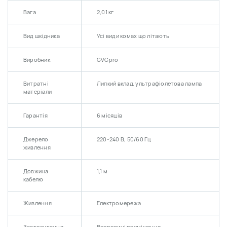
Вага
2,01 кг
Вид шкідника
Усі види комах що літають
Виробник
GVCpro
Витратні
Липкий вклад, ультрафіолетова лампа
матеріали
Гарантія
6 місяців
Джерело
220-240 В, 50/60 Гц
живлення
Довжина
1,1 м
кабелю
Живлення
Електромережа