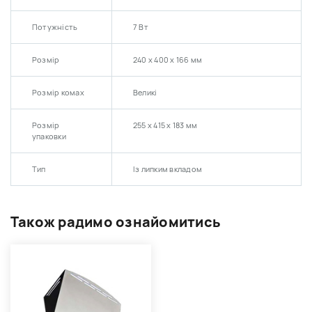
Потужність
7 Вт
Розмір
240 х 400 x 166 мм
Розмір комах
Великі
Розмір
255 х 415 х 183 мм
упаковки
Тип
Із липким вкладом
Також радимо ознайомитись