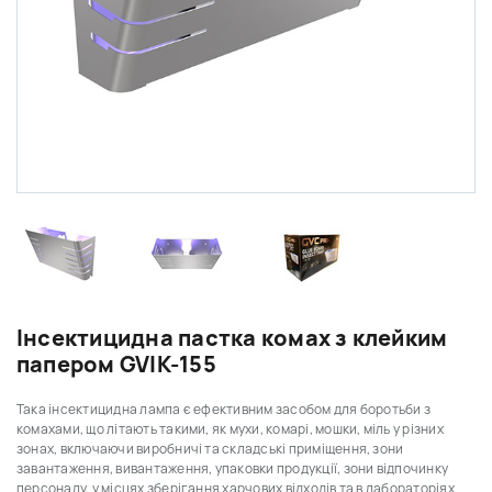
Інсектицидна пастка комах з клейким
папером GVIK-155
Така інсектицидна лампа є ефективним засобом для боротьби з
комахами, що літають такими, як мухи, комарі, мошки, міль у різних
зонах, включаючи виробничі та складські приміщення, зони
завантаження, вивантаження, упаковки продукції, зони відпочинку
персоналу, у місцях зберігання харчових відходів та в лабораторіях.