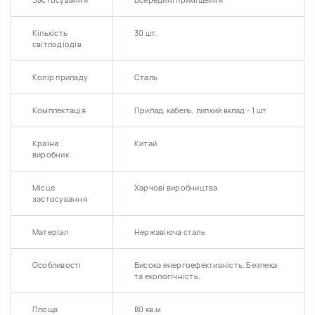
Застосування
Всередині приміщення
Кількість
30 шт.
світлодіодів
Колір приладу
Сталь
Комплектація
Прилад, кабель, липкий вклад - 1 шт
Країна
Китай
виробник
Місце
Харчові виробництва
застосування
Матеріал
Нержавіюча сталь
Особливості
Висока енергоефективність. Безпека
та екологічність.
Площа
80 кв.м