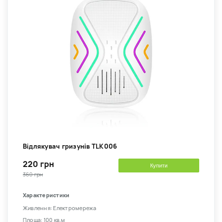
Відлякувач гризунів TLK006
220 грн
Купити
360 грн
Характеристики
Живлення: Електромережа
Площа: 100 кв.м