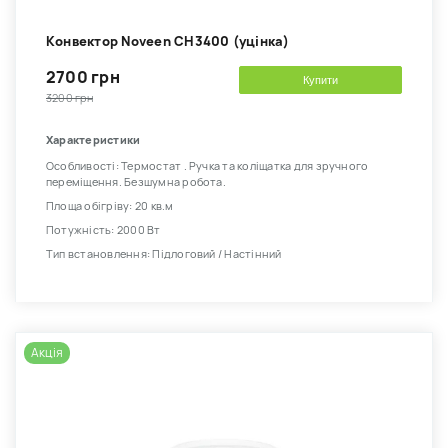
Kонвектор Noveen CH3400 (уцінка)
2700 грн
Купити
3200 грн
Характеристики
Особливості: Термостат . Ручка та коліщатка для зручного
переміщення. Безшумна робота.
Площа обігріву: 20 кв.м
Потужність: 2000 Вт
Тип встановлення: Підлоговий / Настінний
Акція