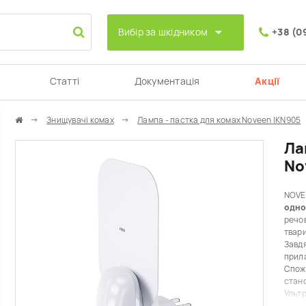
Вибір за шкідником
+38 (0
Статті
Документація
Акції
Знищувачі комах
Лампа - пастка для комах Noveen IKN905
Ла
No
NOVE
одно
речов
твари
Завд
прила
Спожи
стан
Ультр