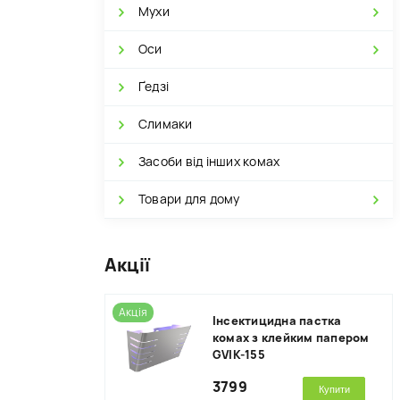
Мухи
Оси
Ґедзі
Слимаки
Засоби від інших комах
Товари для дому
Акції
Акція
Інсектицидна пастка
комах з клейким папером
GVIK-155
3799
Купити