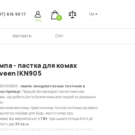
97) 616 99 17
Ua
0
Вхід
Контакти
Опт
мпа - пастка для комах
veen IKN905
EN IKN905 -
лампа-знищувач комах та нічник в
му приладі
.
Працює без використання хімічних
ин, що робить його безпечним для людей та домашніх
н.
яки компактному, практичному та елегантному дизайну
д легко підійде для будь-якого інтер'єру.
ває від мережі всього
1 Вт
, при цьому площа його дії
овить
до 30 кв.м
.
афіолетові світлодіоди (10 шт) ефективно залучають