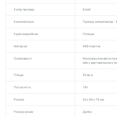
Колір приладу
Білий
Комплектація
Прилад, липкий вклад - 
Країна виробник
Польща
Матеріал
ABS пластик
Особливості
Мінімальне енергоспож
або у вертикальному п
Площа
30 кв.м
Потужність
1 Вт
Розмір
94 х 66 х 79 мм
Розмір комах
Дрібні