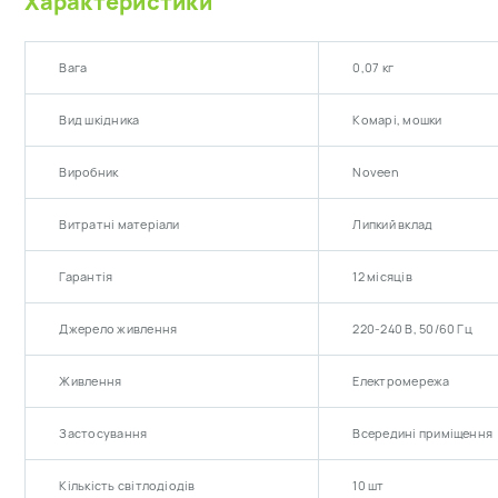
Характеристики
Вага
0,07 кг
Вид шкідника
Комарі, мошки
Виробник
Noveen
Витратні матеріали
Липкий вклад
Гарантія
12 місяців
Джерело живлення
220-240 В, 50/60 Гц
Живлення
Електромережа
Застосування
Всередині приміщення
Кількість світлодіодів
10 шт