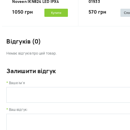
Noveen IKN824 LED IPХ4
01933
1050 грн
570 грн
Купити
Спо
Відгуків (0)
Немає відгуків про цей товар.
Залишити відгук
Ваше ім'я
Ваш відгук: