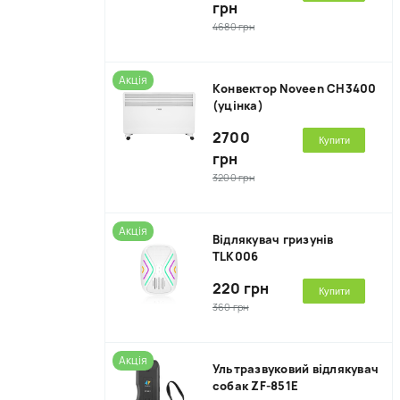
грн
4680 грн
Акція
Kонвектор Noveen CH3400
(уцінка)
2700
Купити
грн
3200 грн
Акція
Відлякувач гризунів
TLK006
220 грн
Купити
360 грн
Акція
Ультразвуковий відлякувач
собак ZF-851E