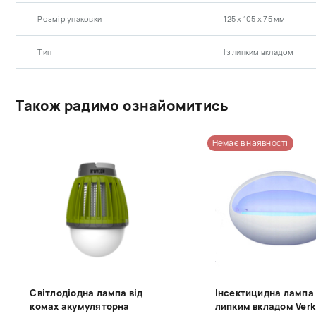
Розмір упаковки
125 х 105 х 75 мм
Тип
Із липким вкладом
Також радимо ознайомитись
Немає в наявності
Світлодіодна лампа від
Інсектицидна лампа 
комах акумуляторна
липким вкладом Verk