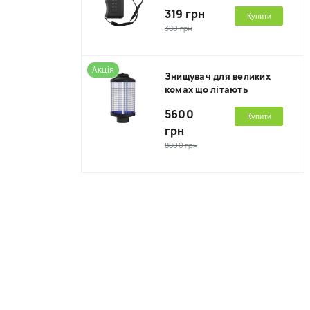
319 грн
Купити
380 грн
Акція
Знищувач для великих
комах що літають
5600
Купити
грн
8800 грн