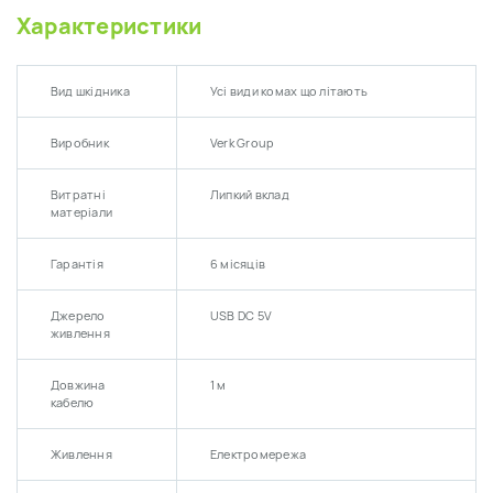
Характеристики
Вид шкідника
Усі види комах що літають
Виробник
Verk Group
Витратні
Липкий вклад
матеріали
Гарантія
6 місяців
Джерело
USB DC 5V
живлення
Довжина
1 м
кабелю
Живлення
Електромережа