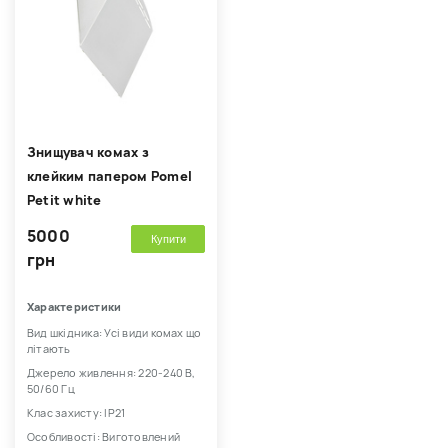
Знищувач комах з
клейким папером Pomel
Petit white
5000
Купити
грн
Характеристики
Вид шкідника: Усі види комах що
літають
Джерело живлення: 220-240 В,
50/60 Гц
Клас захисту: IP21
Особливості: Виготовлений