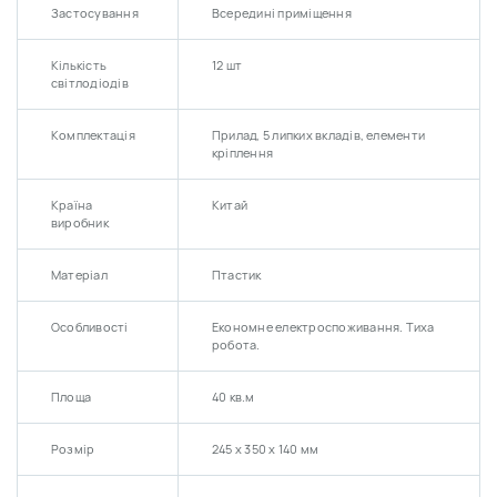
Застосування
Всередині приміщення
Кількість
12 шт
світлодіодів
Комплектація
Прилад, 5 липких вкладів, елементи
кріплення
Країна
Китай
виробник
Матеріал
Птастик
Особливості
Економне електроспоживання. Тиха
робота.
Площа
40 кв.м
Розмір
245 х 350 х 140 мм