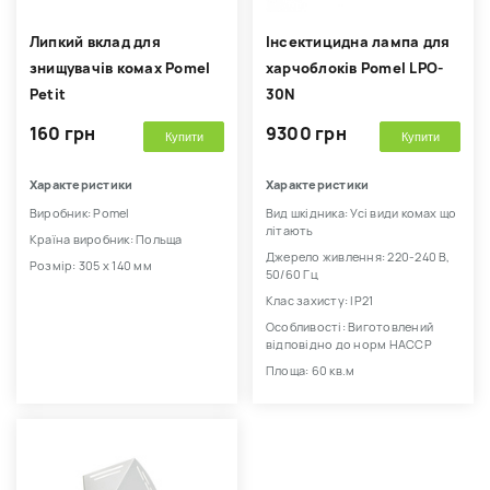
Липкий вклад для
Інсектицидна лампа для
знищувачів комах Pomel
харчоблоків Pomel LPO-
Petit
30N
160 грн
9300 грн
Купити
Купити
Характеристики
Характеристики
Виробник: Pomel
Вид шкідника: Усі види комах що
літають
Країна виробник: Польща
Джерело живлення: 220-240 В,
Розмір: 305 х 140 мм
50/60 Гц
Клас захисту: IP21
Особливості: Виготовлений
відповідно до норм HACCP
Площа: 60 кв.м