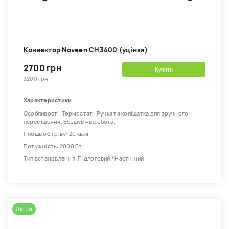
Kонвектор Noveen CH3400 (уцінка)
2700 грн
Купити
3200 грн
Характеристики
Особливості: Термостат . Ручка та коліщатка для зручного
переміщення. Безшумна робота.
Площа обігріву: 20 кв.м
Потужність: 2000 Вт
Тип встановлення: Підлоговий / Настінний
Акція