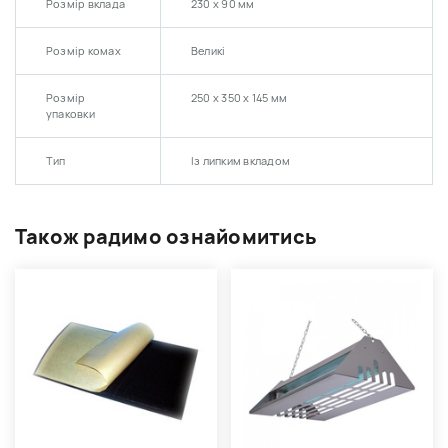
Розмір вклада
230 х 90 мм
Розмір комах
Великі
Розмір
250 х 350 х 145 мм
упаковки
Тип
Із липким вкладом
Також радимо ознайомитись