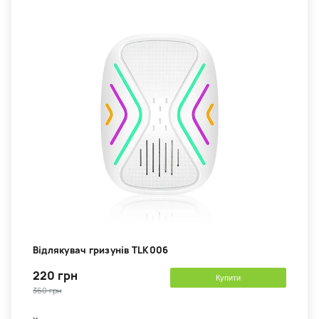
Відлякувач гризунів TLK006
220 грн
Купити
360 грн