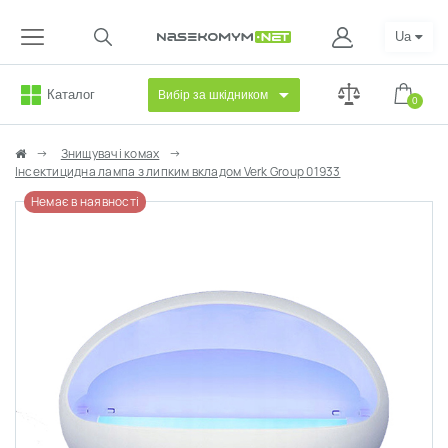
Ua
Каталог
Вибір за шкідником
0
Знищувачі комах
Інсектицидна лампа з липким вкладом Verk Group 01933
Немає в наявності