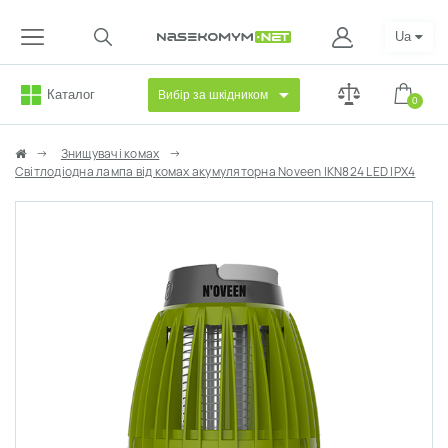
Ua
Каталог
Вибір за шкідником
0
Знищувачі комах
Світлодіодна лампа від комах акумуляторна Noveen IKN824 LED IPХ4