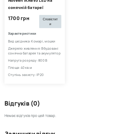
Noveen IKN895 LED на
сонячній батареї
1700 грн
Сповістит
и
Характеристики
Вид шкідника: Комарі, мошки
Джерело живлення: Вбудовані
сонячна батарея та акумулятор
Напруга розряду: 800 В
Площа: 40 кв.м
Ступінь захисту: IP20
Відгуків (0)
Немає відгуків про цей товар.