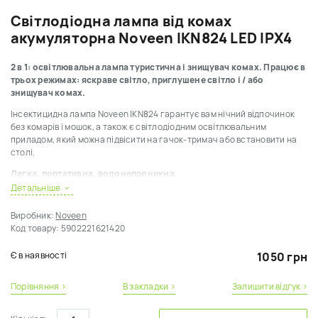
Світлодіодна лампа від комах
акумуляторна Noveen IKN824 LED IPХ4
2 в 1: освітлювальна лампа туристична і знищувач комах. Працює в
трьох режимах: яскраве світло, приглушене світло і / або
знищувач комах.
Інсектицидна лампа Noveen IKN824 гарантує вам нічний відпочинок
без комарів і мошок, а також є світлодіодним освітлювальним
приладом, який можна підвісити на гачок-тримач або встановити на
столі.
Легка, портативна, водонепроникна.
Детальніше
Зручна підзарядка USB від ноутбука, автомобіля, телефонного
адаптера, міні-сонячної батареї, павербанка.
Виробник:
Noveen
Код товару:
5902221621420
Під час заряджання горить червоне підсвічування, після завершення
процесу загоряється зелене.
Є в наявності
1050 грн
Ідеально підходить як для внутрішнього, так і для зовнішнього
використання, будь то в будинку або наметі, в саду, на терасі, на
Порівняння ›
В закладки ›
Залишити відгук ›
балконі або для риболовлі та кемпінгу.
Небиткий силіконовий розсіювач світла.