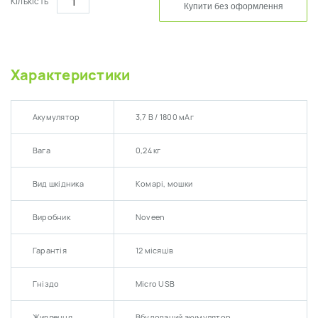
Кількість
Купити без оформлення
Час роботи (з повністю зарядженим акумулятором) до 14 годин.
Характеристики
Акумулятор
3,7 В / 1800 мАг
Вага
0,24 кг
Вид шкідника
Комарі, мошки
Виробник
Noveen
Гарантія
12 місяців
Гніздо
Micro USB
Живлення
Вбудований акумулятор