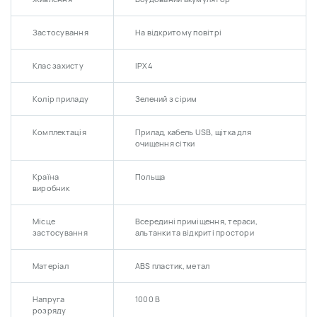
Застосування
На відкритому повітрі
Клас захисту
IPХ4
Колір приладу
Зелений з сірим
Комплектація
Прилад, кабель USB, щітка для
очищення сітки
Країна
Польща
виробник
Місце
Всередині приміщення, тераси,
застосування
альтанки та відкриті простори
Матеріал
ABS пластик, метал
Напруга
1000 В
розряду