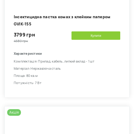
Інсектицидна пастка комах з клейким папером
GVIK-155
3799 грн
Купити
4680 грн
Характеристики
Комплектація: Прилад, кабель, липкий вклад - 1 шт
Матеріал: Нержавіюча сталь
Площа: 80 кв.м
Потужність: 7 Вт
Акція