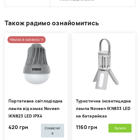
Також радимо ознайомитись
Немає в наявності
Портативна світлодіодна
Туристична інсектицидна
лампа від комах Noveen
лампа Noveen IKN833 LED
IKN823 LED IPХ4
на батарейках
420 грн
1160 грн
Сповістит
Купити
и