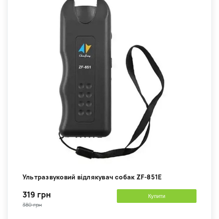
Ультразвуковий відлякувач собак ZF-851E
319 грн
Купити
380 грн