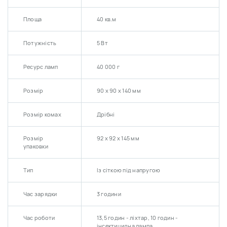
Площа
40 кв.м
Потужність
5 Вт
Ресурс ламп
40 000 г
Розмір
90 х 90 х 140 мм
Розмір комах
Дрібні
Розмір
92 х 92 х 145 мм
упаковки
Тип
Із сіткою під напругою
Час зарядки
3 години
Час роботи
13,5 годин - ліхтар, 10 годин -
інсектицидна лампа