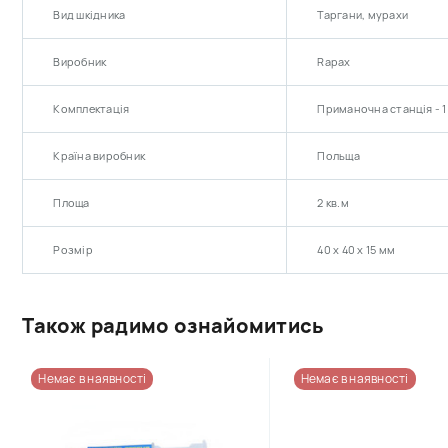
засто
Вид шкідника
Таргани, мурахи
Виробник
Rapax
Комплектація
Приманочна станція - 1
Країна виробник
Польща
Площа
2 кв.м
Розмір
40 х 40 х 15 мм
Також радимо ознайомитись
Немає в наявності
Немає в наявності