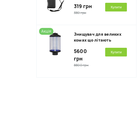
319 грн
Купити
380 грн
Акція
Знищувач для великих
комах що літають
5600
Купити
грн
8800 грн