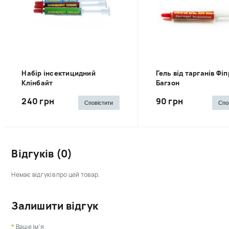
Набір інсектицидний
Гель від тарганів Фі
Клінбайт
Багзон
240 грн
90 грн
Сповістити
Спо
Відгуків (0)
Немає відгуків про цей товар.
Залишити відгук
Ваше ім'я