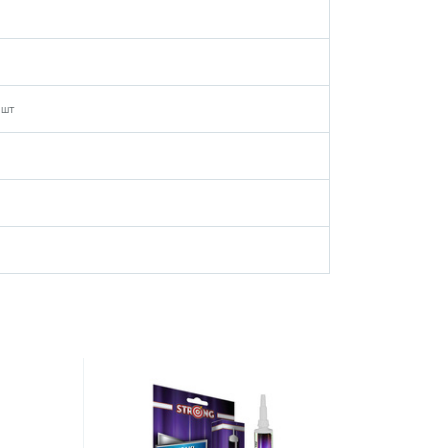
сування отруйних речовин в боротьбі з комахами.
 шт