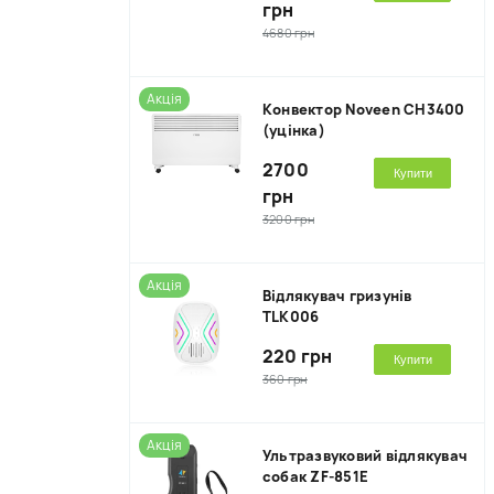
грн
4680 грн
Акція
Kонвектор Noveen CH3400
(уцінка)
2700
Купити
грн
3200 грн
Акція
Відлякувач гризунів
TLK006
220 грн
Купити
360 грн
Акція
Ультразвуковий відлякувач
собак ZF-851E