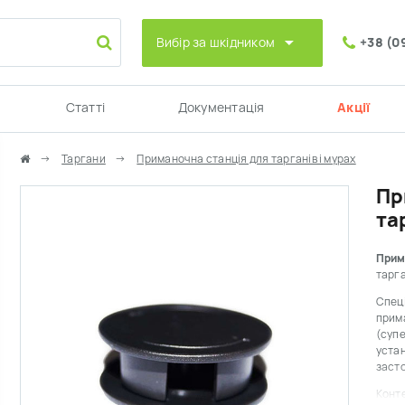
Вибір за шкідником
+38 (0
Статті
Документація
Акції
Таргани
Приманочна станція для тарганів і мурах
Пр
та
Прим
тарга
Спеці
прима
(супе
устан
засто
Конте