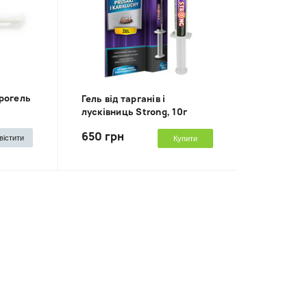
прогель
Гель від тарганів і
лусківниць Strong, 10г
650 грн
вістити
Купити