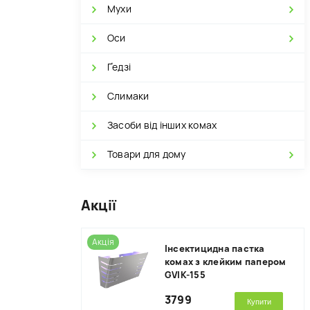
Мухи
Оси
Ґедзі
Слимаки
Засоби від інших комах
Товари для дому
Акції
Акція
Інсектицидна пастка
комах з клейким папером
GVIK-155
3799
Купити