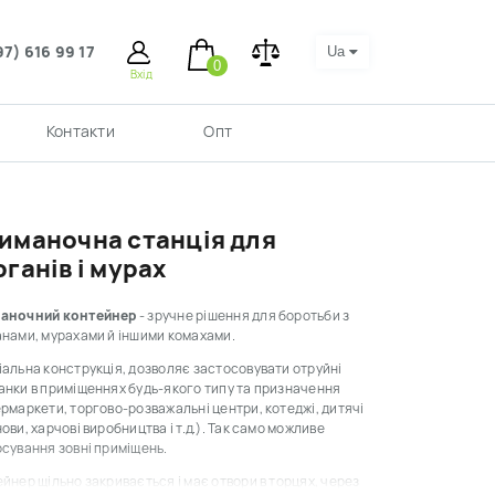
97) 616 99 17
Ua
0
Вхід
Контакти
Опт
иманочна станція для
рганів і мурах
аночний контейнер
- зручне рішення для боротьби з
нами, мурахами й іншими комахами.
альна конструкція, дозволяє застосовувати отруйні
нки в приміщеннях будь-якого типу та призначення
рмаркети, торгово-розважальні центри, котеджі, дитячі
ови, харчові виробництва і т.д.). Так само можливе
сування зовні приміщень.
йнер щільно закривається і має отвори в торцях, через