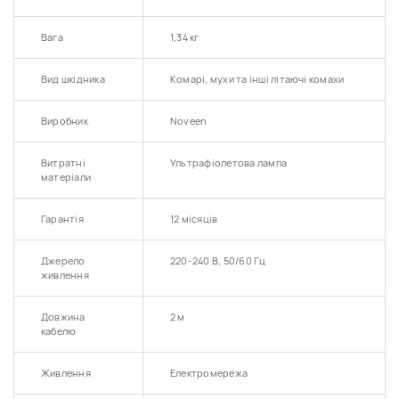
Вага
1,34 кг
Вид шкідника
Комарі, мухи та інші літаючі комахи
Виробник
Noveen
Витратні
Ультрафіолетова лампа
матеріали
Гарантія
12 місяців
Джерело
220-240 В, 50/60 Гц
живлення
Довжина
2 м
кабелю
Живлення
Електромережа