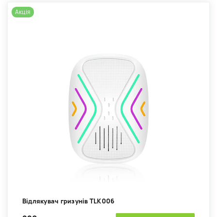
Акція
Відлякувач гризунів TLK006