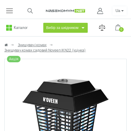
Ua
Каталог
Вибір за шкідником
0
Знищувачі комах
Знищувач комах садовий Noveen IKN22 (уцінка)
Акція