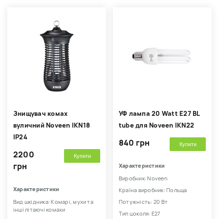
Знищувач комах
УФ лампа 20 Watt E27 BL
вуличний Noveen IKN18
tube для Noveen IKN22
IP24
840 грн
Купити
2200
Купити
грн
Характеристики
Виробник: Noveen
Характеристики
Країна виробник: Польща
Вид шкідника: Комарі, мухи та
Потужність: 20 Вт
інші літаючі комахи
Тип цоколя: E27