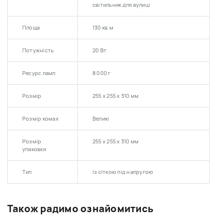
світильник для вулиці
Площа
130 кв.м
Потужність
20 Вт
Ресурс ламп
8 000 г
Розмір
255 х 255 х 310 мм
Розмір комах
Великі
Розмір
255 х 255 х 310 мм
упаковки
Тип
Із сіткою під напругою
Також радимо ознайомитись