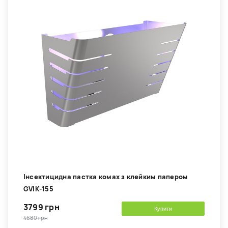
Інсектицидна пастка комах з клейким папером
GVIK-155
3799 грн
Купити
4680 грн