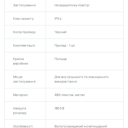
Застосування
На відкритому повітрі
Клас захисту
IPX4
Колір приладу
Чорний
Комплектація
Прилад - 1 шт
Країна
Польща
виробник
Місце
Для внутрішнього та зовнішнього
застосування
використання
Матеріал
ABS пластик, метал
Напруга
1800 В
розряду
Особливості
Вологозахищений інсектицидний