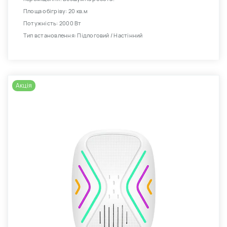
Площа обігріву: 20 кв.м
Потужність: 2000 Вт
Тип встановлення: Підлоговий / Настінний
Акція