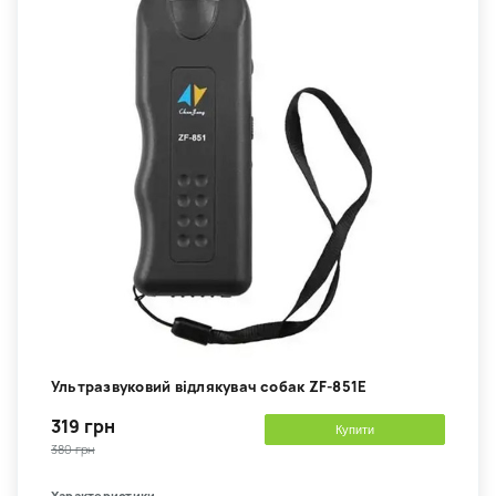
Ультразвуковий відлякувач собак ZF-851E
319 грн
Купити
380 грн