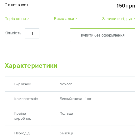
Є в наявності
150 грн
Порівняння ›
В закладки ›
Залишити відгук ›
Кількість
Купити без оформлення
Характеристики
Виробник
Noveen
Комплектація
Липкий вклад - 1 шт
Країна
Польща
виробник
Період дії
3 місяці