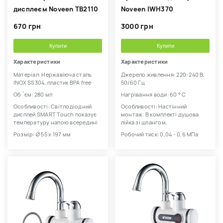
дисплеєм Noveen TB2110
Noveen IWH370
670 грн
3000 грн
Купити
Купити
Характеристики
Характеристики
Матеріал: Нержавіюча сталь
Джерело живлення: 220-240 В,
INOX SS304, пластик BPA free
50/60 Гц
Об `єм: 280 мл
Нагрівання води: 60 ° С
Особливості: Світлодіодний
Особливості: Настінний
дисплей SMART Touch показує
монтаж. В комплекті душова
температуру напою всередині
лійка зі шлангом.
Розмір: Ø 55 x 197 мм
Робочий тиск: 0,04 - 0,6 МПа