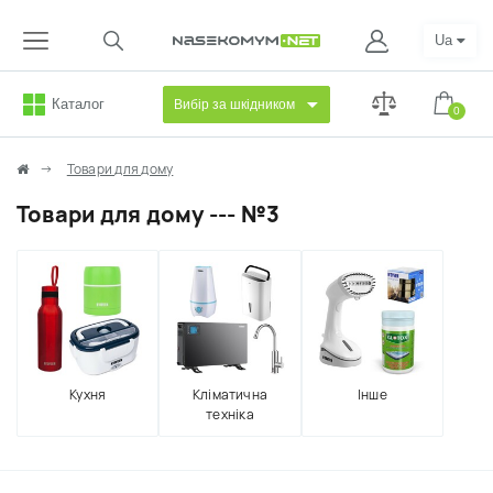
Ua
Каталог
Вибір за шкідником
0
Товари для дому
Товари для дому --- №3
Кухня
Кліматична
Інше
техніка