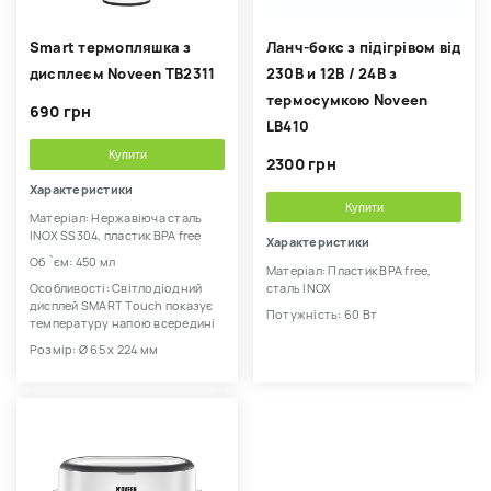
Smart термопляшка з
Ланч-бокс з підігрівом від
дисплеєм Noveen TB2311
230В и 12В / 24В з
термосумкою Noveen
690 грн
LB410
Купити
2300 грн
Характеристики
Купити
Матеріал: Нержавіюча сталь
INOX SS304, пластик BPA free
Характеристики
Об `єм: 450 мл
Матеріал: Пластик BPA free,
Особливості: Світлодіодний
сталь INOX
дисплей SMART Touch показує
Потужність: 60 Вт
температуру напою всередині
Розмір: Ø 65 x 224 мм