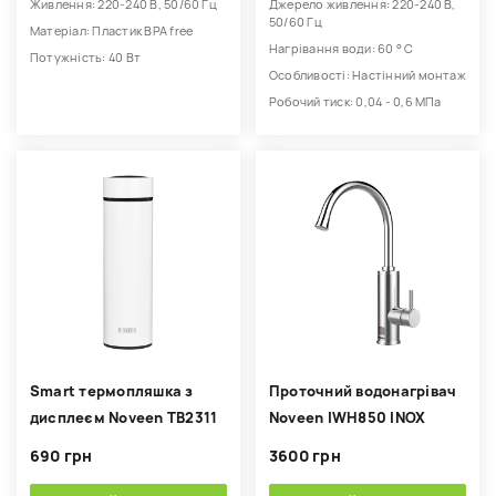
Живлення: 220-240 В, 50/60 Гц
Джерело живлення: 220-240 В,
50/60 Гц
Матеріал: Пластик BPA free
Нагрівання води: 60 ° С
Потужність: 40 Вт
Особливості: Настінний монтаж
Робочий тиск: 0,04 - 0,6 МПа
Smart термопляшка з
Проточний водонагрівач
дисплеєм Noveen TB2311
Noveen IWH850 INOX
690 грн
3600 грн