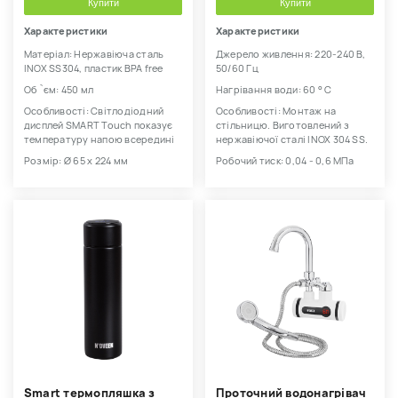
Купити
Купити
Характеристики
Характеристики
Матеріал: Нержавіюча сталь
Джерело живлення: 220-240 В,
INOX SS304, пластик BPA free
50/60 Гц
Об `єм: 450 мл
Нагрівання води: 60 ° С
Особливості: Світлодіодний
Особливості: Монтаж на
дисплей SMART Touch показує
стільницю. Виготовлений з
температуру напою всередині
нержавіючої сталі INOX 304 SS.
Розмір: Ø 65 x 224 мм
Робочий тиск: 0,04 - 0,6 МПа
Smart термопляшка з
Проточний водонагрівач