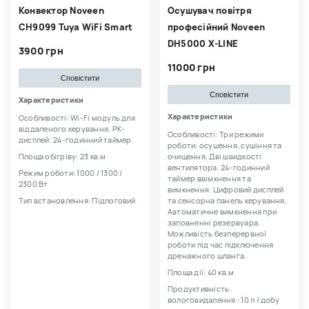
Конвектор Noveen
Осушувач повітря
CH9099 Tuya WiFi Smart
професійний Noveen
DH5000 X-LINE
3900 грн
11000 грн
Сповістити
Сповістити
Характеристики
Характеристики
Особливості: Wi-Fi модуль для
віддаленого керування. РК-
Особливості: Три режими
дисплей. 24-годинний таймер.
роботи: осушення, сушіння та
Площа обігріву: 23 кв.м
очищення. Дві швидкості
вентилятора. 24-годинний
Режим роботи: 1000 / 1300 /
таймер ввімкнення та
2300 Вт
вимкнення. Цифровий дисплей
Тип встановлення: Підлоговий
та сенсорна панель керування.
Автоматичне вимкнення при
заповненні резервуара.
Можливість безперервної
роботи під час підключення
дренажного шланга.
Площа дії: 40 кв.м
Продуктивність
вологовидалення : 10 л / добу