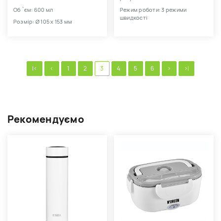
Об `єм: 600 мл
Режим роботи: 3 режими
швидкості
Розмір: Ø 105 x 153 мм
|<
<
1
2
3
4
5
6
>
>|
Рекомендуємо