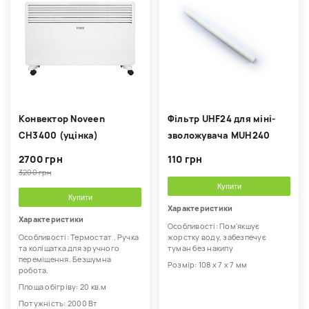
Kонвектор Noveen
Фільтр UHF24 для міні-
CH3400 (уцінка)
зволожувача MUH240
2700 грн
110 грн
3200 грн
Купити
Купити
Характеристики
Характеристики
Особливості: Пом'якшує
Особливості: Термостат . Ручка
жорстку воду, забезпечує
та коліщатка для зручного
туман без накипу
переміщення. Безшумна
Розмір: 108 х 7 х 7 мм
робота.
Площа обігріву: 20 кв.м
Потужність: 2000 Вт