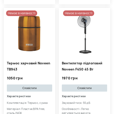
Немає в наявності
Немає в наявності
Термос харчовий Noveen
Вентилятор підлоговий
TB943
Noveen F450 45 Вт
1050 грн
1970 грн
Сповістити
Сповістити
Характеристики
Характеристики
Комплектація: Термос, сумка
Звуковий тиск: 55 дБ
Матеріал: Пластик BPA free,
Особливості: Легко
сталь INOX
регулюється висота