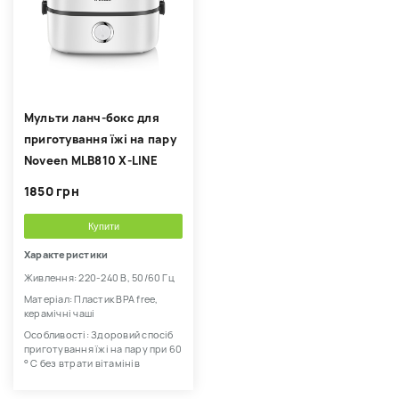
Мульти ланч-бокс для
приготування їжі на пару
Noveen MLB810 X-LINE
1850 грн
Купити
Характеристики
Живлення: 220-240 В, 50/60 Гц
Матеріал: Пластик BPA free,
керамічні чаші
Особливості: Здоровий спосіб
приготування їжі на пару при 60
° С без втрати вітамінів