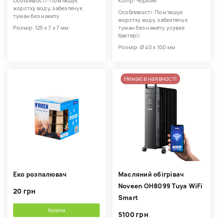
Особливості: Пом'якшує
Колір: Чорний
жорстку воду, забезпечує
Особливості: Пом'якшує
туман без накипу
жорстку воду, забезпечує
Розмір: 125 х 7 х 7 мм
туман без накипу, усуває
бактерії
Розмір: Ø 40 х 100 мм
Немає в наявності
Еко розпалювач
Масляний обігрівач
Noveen OH8099 Tuya WiFi
20 грн
Smart
Купити
5100 грн