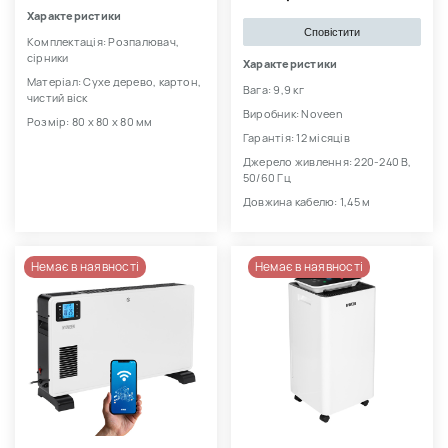
Характеристики
Сповістити
Комплектація: Розпалювач,
сірники
Характеристики
Матеріал: Сухе дерево, картон,
Вага: 9,9 кг
чистий віск
Виробник: Noveen
Розмір: 80 х 80 х 80 мм
Гарантія: 12 місяців
Джерело живлення: 220-240 В,
50/60 Гц
Довжина кабелю: 1,45 м
Немає в наявності
Немає в наявності