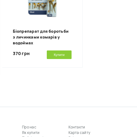
Біопрепарат для боротьби
з личинками комарів у
водоймах
370 грн
Купити
Про нас
Контакти
Як купити
Карта сайту