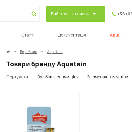
Вибір за шкідником
+38 (0
Статті
Документація
Акції
Виробник
Aquatain
Товари бренду Aquatain
Сортувати:
За збільшенням ціни
За зменшенням ціни