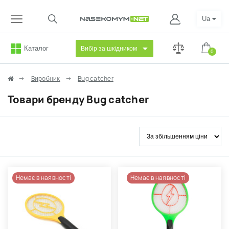
Ua
Каталог
Вибір за шкідником
0
Виробник
Bug catcher
Товари бренду Bug catcher
Немає в наявності
Немає в наявності