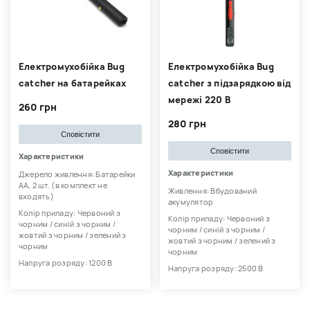
Електромухобійка Bug
Електромухобійка Bug
catcher на батарейках
catcher з підзарядкою від
мережі 220 В
260 грн
280 грн
Сповістити
Сповістити
Характеристики
Характеристики
Джерело живлення: Батарейки
АА, 2 шт. (в комплект не
Живлення: Вбудований
входять)
акумулятор
Колір приладу: Червоний з
Колір приладу: Червоний з
чорним / синій з чорним /
чорним / синій з чорним /
жовтий з чорним / зелений з
жовтий з чорним / зелений з
чорним
чорним
Напруга розряду: 1200 В
Напруга розряду: 2500 В