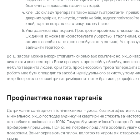
збудження та загибель. Вони ефективні щодо дорослих статев
безпечні для домашніх тварин та людей.
Клеї. До складу препаратів також входять атрактанти, привабл
дверних одвірків, плінтусів, стиків меблів, вздовж побутової 
клей, тарган потрапляє в липку пастку і гине.
Ультразвукові відлякувачі. Пристрої випромінюють низькочас
шкідників. Їх можна використовувати у боротьбі з тарганами,
активних особин та тих, що перебувають у сплячці. Ультразву
залишити територію.
Всі ці засоби можна використовувати окремо або комплексно. Якщо ква
викликати дезінсекторів. Вони проведуть професійну обробку, повністю 
не було тварин та людей. Крім того, про санобробку треба попередити су
роботу, має бути спецодяг та засоби індивідуального захисту, у тому чи
потрібно ретельно провітрити приміщення і потім братися до профілакт
Профілактика появи тарганів
Дотримання санітарно-гігієнічних вимог – умова, без якої ефективніст
мінімальною. Якщо господар будинку чи квартири не стежить за чистот
не позбавить шкідників на 100%. Тому щоб уникнути їхньої повторної п
прибирання приміщень. Під час неї потрібно приділяти особливу увагу к
поверхням. Вони покриваються пилом, вологою та жиром, які створюют
комах.