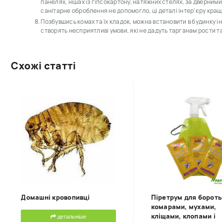
панелях, нішах із гіпсокартону, натяжних стелях, за дверним
санітарне оброблення не допомогло, ці деталі інтер'єру кращ
Позбувшись комах та їх кладок, можна встановити в будинку ін
створять несприятливі умови, які не дадуть тарганам рости 
Схожі статті
Домашні кровопивці
Піретрум для бороть
комарами, мухами,
кліщами, клопами і
детальніше