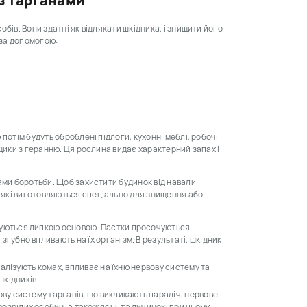
з тарганами
бів. Вони здатні як відлякати шкідника, і знищити його
 за допомогою:
потім будуть оброблені підлоги, кухонні меблі, робочі
щики з геранню. Ця рослина видає характерний запах і
ами боротьби. Щоб захистити будинок від навали
які виготовляються спеціально для знищення або
ащуються липкою основою. Пастки просочуються
згубно впливають на їх організм. В результаті, шкідник
аралізують комах, впливає на їхню нервову систему та
кідників.
ову систему тарганів, що викликають параліч, нервове