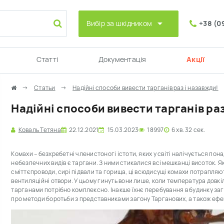
Вибір за шкідником
+38 (0
Статті
Документація
Акції
Статьи
Надійні способи вивести тарганів раз і назавжди!
Надійні способи вивести тарганів раз
Коваль Тетяна
22.12.2021
15.03.2023
18997
6 хв. 32 сек.
Комахи – безхребетні членистоногі істоти, яких у світі налічується пона
небезпечних видів є таргани. З ними стикалися всі мешканці висоток. Я
сміттєпроводи, сирі підвали та горища, ці всюдисущі комахи потрапляют
вентиляційні отвори. У цьому гинуть вони лише, коли температура довкі
тарганами потрібно комплексно. Інакше їхнє перебування в будинку заг
про методи боротьби з представниками загону Тарганових, а також ефе