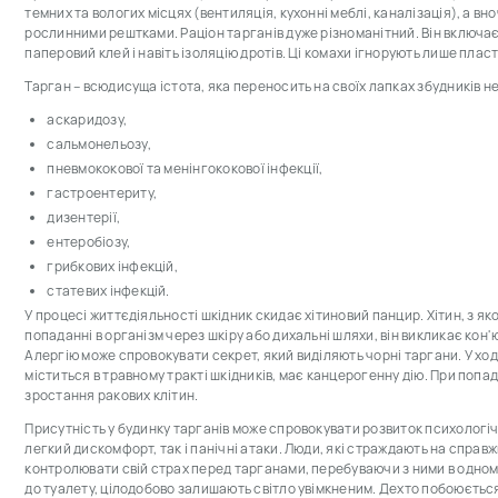
темних та вологих місцях (вентиляція, кухонні меблі, каналізація), а в
рослинними рештками. Раціон тарганів дуже різноманітний. Він включає 
паперовий клей і навіть ізоляцію дротів. Ці комахи ігнорують лише пласт
Тарган – всюдисуща істота, яка переносить на своїх лапках збудників 
аскаридозу,
сальмонельозу,
пневмококової та менінгококової інфекції,
гастроентериту,
дизентерії,
ентеробіозу,
грибкових інфекцій,
статевих інфекцій.
У процесі життєдіяльності шкідник скидає хітиновий панцир. Хітин, з я
попаданні в організм через шкіру або дихальні шляхи, він викликає кон'
Алергію може спровокувати секрет, який виділяють чорні таргани. У ході
міститься в травному тракті шкідників, має канцерогенну дію. При попа
зростання ракових клітин.
Присутність у будинку тарганів може спровокувати розвиток психологі
легкий дискомфорт, так і панічні атаки. Люди, які страждають на справ
контролювати свій страх перед тарганами, перебуваючи з ними в одному
до туалету, цілодобово залишають світло увімкненим. Дехто побоюється