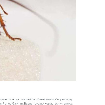
итривалістю та плодючістю. Вчені також з'ясували, що
ний спосіб життя. Вдень прусаки ховаються у теплих,