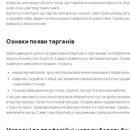
агресію, але можуть бігати тілом, доставляючи неприємні відчуття. Уку
шкірі слід у вигляді трикутника.
Багато хто боїться, що тарган залізе в ніс чи вухо. Цей страх цілком об
слуховий отвір, звідки потім не можуть вибратися самостійно. Однак це 
вийшла з-під контролю.
Ознаки появи тарганів
Щоб підвищити шанси на ефективну боротьбу з тарганами, їх потрібно 
ведуть нічний спосіб життя, а вдень ховаються у затишних місцях. Озна
завелися небезпечні комахи, служать:
характерний запах, що є наслідком виділення комахами спеціальни
невеликі та довгасті яйця, які зазвичай локалізуються в кутах, на д
сидіннями стільців;
точкові забруднення на стінах, підлозі, посуді та кухонних меблях.
У місцях масового скупчення прусаків збираються сухі та дрібні екскре
втрачені вусики, лапки та хітинові панцирі. Згодом вони подрібнюються 
стінах та одязі. Здорова людина не відчує контакту з тарганами. Однак 
викликати напад. Саме тому боротьбу зі шкідниками треба розпочинати 