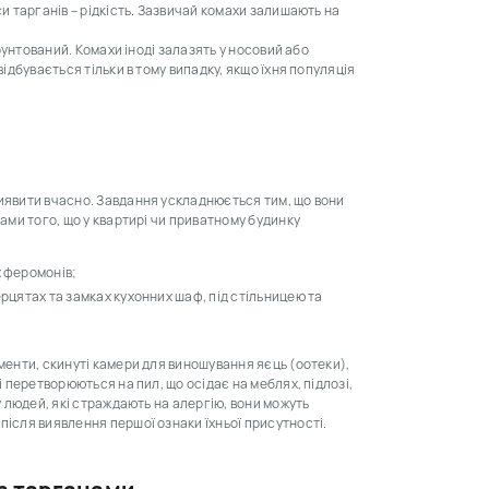
си тарганів – рідкість. Зазвичай комахи залишають на
ґрунтований. Комахи іноді залазять у носовий або
відбувається тільки в тому випадку, якщо їхня популяція
виявити вчасно. Завдання ускладнюється тим, що вони
ками того, що у квартирі чи приватному будинку
х феромонів;
верцятах та замках кухонних шаф, під стільницею та
менти, скинуті камери для виношування яєць (оотеки),
і перетворюються на пил, що осідає на меблях, підлозі,
у людей, які страждають на алергію, вони можуть
після виявлення першої ознаки їхньої присутності.