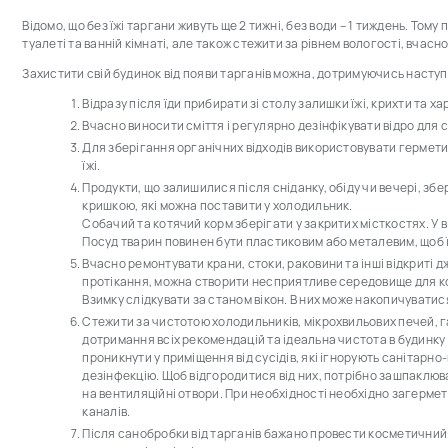
Відомо, що без їжі таргани живуть ще 2 тижні, без води – 1 тиждень. Тому 
туалеті та ванній кімнаті, але також стежити за рівнем вологості, вчас
Захистити свій будинок від появи тарганів можна, дотримуючись насту
Відразу після їди прибирати зі столу залишки їжі, крихти та х
Вчасно виносити сміття і регулярно дезінфікувати відро для с
Для зберігання органічних відходів використовувати гермети
їжі.
Продукти, що залишилися після сніданку, обіду чи вечері, збе
кришкою, які можна поставити у холодильник.
Собачий та котячий корм зберігати у закритих місткостях. У 
Посуд тварин повинен бути пластиковим або металевим, щоб ї
Вчасно ремонтувати крани, стоки, раковини та інші відкриті 
протікання, можна створити несприятливе середовище для к
Взимку слідкувати за станом вікон. В них може накопичуватис
Стежити за чистотою холодильників, мікрохвильових печей, га
дотримання всіх рекомендацій та ідеальна чистота в будинку 
проникнути у приміщення від сусідів, які ігнорують санітарно
дезінфекцію. Щоб відгородитися від них, потрібно зашпаклюват
на вентиляційні отвори. При необхідності необхідно загермет
каналів.
Після санобробки від тарганів бажано провести косметичний 