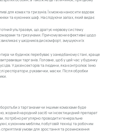
озрілих особин, а також яєць та личинок, при цьому
иві для комах та гризунів. Їх можна наносити вздовж
техніки та кухонних шаф. Наслідуючи запах, який видає
тотний ультразвук, що дратує нервову систему
 комарами та гризунами. Причому вони ефективні щодо
к викликає у шкідників дискомфорт, змушуючи їх
ртира чи будинок перебуває у занедбаному стані, краще
витравивши тарганів. Головне, щоб у цей час у будинку
сідів. У дезінсекторів та людини, яка контролює їхню
слі респіратори, рукавички, маски. Після обробки
ики.
ь боротьби з тарганами чи іншими комахами буде
ою, жодний народний засіб чи інсектицидний препарат
ояви, потрібно регулярно проводити генеральне
ухні, кухонним меблям, побутовій техніці та робочим
ь сприятливі умови для зростання та розмноження