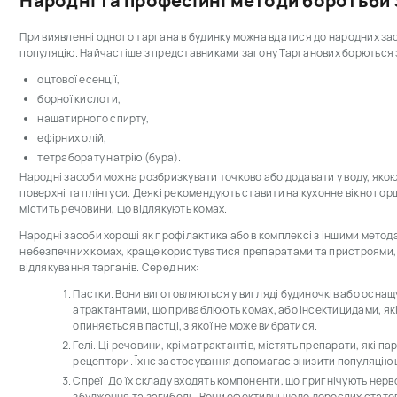
Народні та професійні методи боротьби 
При виявленні одного таргана в будинку можна вдатися до народних засо
популяцію. Найчастіше з представниками загону Тарганових борються
оцтової есенції,
борної кислоти,
нашатирного спирту,
ефірних олій,
тетраборату натрію (бура).
Народні засоби можна розбризкувати точково або додавати у воду, якою 
поверхні та плінтуси. Деякі рекомендують ставити на кухонне вікно гор
містить речовини, що відлякують комах.
Народні засоби хороші як профілактика або в комплексі з іншими метод
небезпечних комах, краще користуватися препаратами та пристроями, 
відлякування тарганів. Серед них:
Пастки. Вони виготовляються у вигляді будиночків або осн
атрактантами, що приваблюють комах, або інсектицидами, які 
опиняється в пастці, з якої не може вибратися.
Гелі. Ці речовини, крім атрактантів, містять препарати, які п
рецептори. Їхнє застосування допомагає знизити популяцію ш
Спреї. До їх складу входять компоненти, що пригнічують нерв