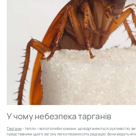
У чому небезпека тарганів
Таргани
– тепло- і вологолюбні комахи, що відрізняються рухливістю, в
представники цього загону легко переносять радіацію. Вони ведуть ніч