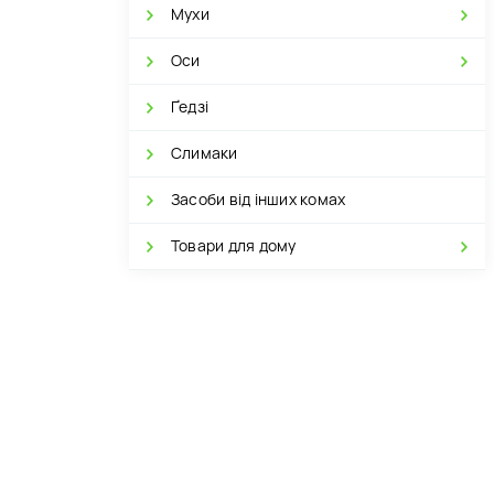
Мухи
Оси
Ґедзі
Слимаки
Засоби від інших комах
Товари для дому