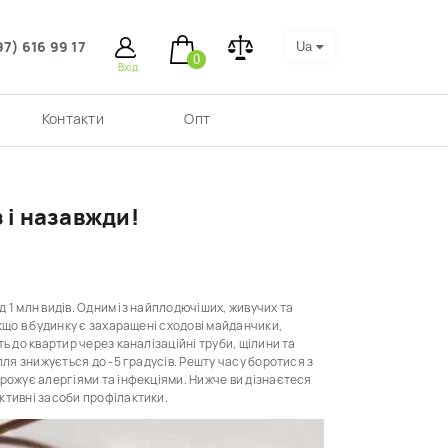
97) 616 99 17
Ua
0
Вхід
Контакти
Опт
 і назавжди!
д 1 млн видів. Одним із найплодючіших, живучих та
кщо в будинку є захаращені сходові майданчики,
ь до квартир через каналізаційні труби, щілини та
лля знижується до -5 градусів. Решту часу боротися з
рожує алергіями та інфекціями. Нижче ви дізнаєтеся
ктивні засоби профілактики.