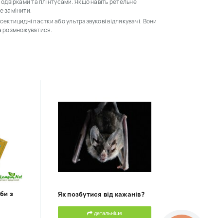
и одвірками та плінтусами. Якщо навіть ретельне
е замінити.
сектицидні пастки або ультразвукові відлякувачі. Вони
та розмножуватися.
би з
Як позбутися від кажанів?
детальніше