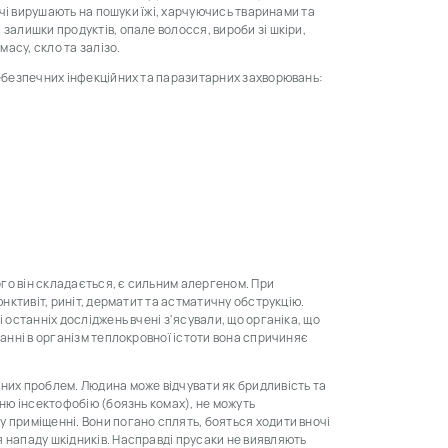
ночі вирушають на пошуки їжі, харчуючись тваринами та
залишки продуктів, опале волосся, вироби зі шкіри,
масу, скло та залізо.
небезпечних інфекційних та паразитарних захворювань:
кого він складається, є сильним алергеном. При
юнктивіт, риніт, дерматит та астматичну обструкцію.
 останніх досліджень вчені з'ясували, що органіка, що
данні в організм теплокровної істоти вона спричиняє
чних проблем. Людина може відчувати як бридливість та
жню інсектофобію (боязнь комах), не можуть
 приміщенні. Вони погано сплять, бояться ходити вночі
 нападу шкідників. Насправді прусаки не виявляють