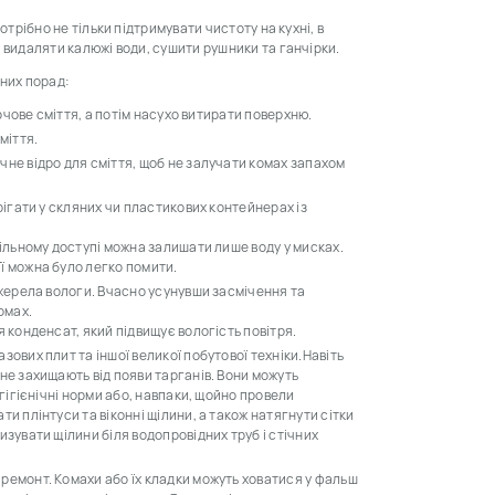
потрібно не тільки підтримувати чистоту на кухні, в
но видаляти калюжі води, сушити рушники та ганчірки.
пних порад:
арчове сміття, а потім насухо витирати поверхню.
міття.
чне відро для сміття, щоб не залучати комах запахом
рігати у скляних чи пластикових контейнерах із
вільному доступі можна залишати лише воду у мисках.
ї можна було легко помити.
джерела вологи. Вчасно усунувши засмічення та
омах.
я конденсат, який підвищує вологість повітря.
зових плит та іншої великої побутової техніки.Навіть
не захищають від появи тарганів. Вони можуть
-гігієнічні норми або, навпаки, щойно провели
и плінтуси та віконні щілини, а також натягнути сітки
изувати щілини біля водопровідних труб і стічних
ремонт. Комахи або їх кладки можуть ховатися у фальш