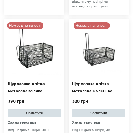
відкритому повітрі чи
всередині приміщення
Немає в наявності
Немає в наявності
Щуроловка-клітка
Щуроловка-клітка
металева велика
металева маленька
390 грн
320 грн
Сповістити
Сповістити
Характеристики
Характеристики
Вид шкідника: Щури, миші
Вид шкідника: Щури, миші