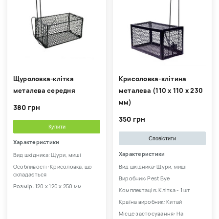
Щуроловка-клітка
Крисоловка-клітина
металева середня
металева (110 х 110 х 230
мм)
380 грн
350 грн
Купити
Сповістити
Характеристики
Характеристики
Вид шкідника: Щури, миші
Особливості: Крисоловка, що
Вид шкідника: Щури, миші
складається
Виробник: Pest Bye
Розмір: 120 х 120 х 250 мм
Комплектація: Клітка - 1 шт
Країна виробник: Китай
Місце застосування: На