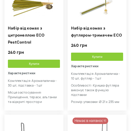
Набір від комах з
Набір від комах з
цитронеллою ECO
футляром-тримачем ECO
PestСontrol
240 грн
240 грн
Купити
Купити
Характеристики
Характеристики
Комплектація: Аромапаличка -
10 шт, футляр - 1 шт
Комплектація: Аромапаличка -
30 шт, підставка - 1 шт
Особливості: Кришка футляра
виконує також функцію
Місце застосування:
підставки
Приміщення, тераси, альтанки
та відкриті простори
Розмір упаковки: Ø 21 х 235 мм
Немає в наявності