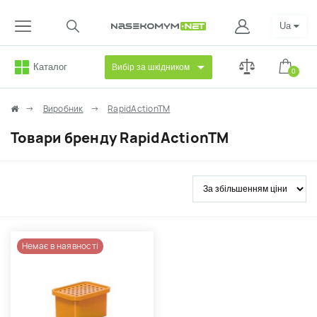
Ua
Каталог
Вибір за шкідником
0
Виробник
RapidActionTM
Товари бренду RapidActionTM
Немає в наявності