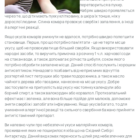
перетвориться в пухир.
Набряк швидко проявляється
через те, що діти мають
пухку
клітковину, а шкіра їх тонше, ніж у
дорослої людини. Слина комара провокує свербіж і запалення, а іноді
й алергічні реакції.
Якщо укусів комарів уникнути не вдалося, потрібно швидко полегшити
становище. Перше, про що потрібно пам'ятати - це не терти місце
укусу, щоб не провокувати ще більший свербіж. Якщо використовувати
народні засоби, то виручить примочка з розчину 1 ч.л. харчової соди
на стакан води, а також допомагає ріпчаста цибуля, соком якого
потрібно обробити запалене місце. Даний спосіб послужить і хорошим
антисептиком. Ненадовго позбавить від неприємних відчуттів
розтертий лист петрушки або трави подорожника, а також масло
чайного дерева або гвоздики, нанесене на місце укусу. Добре
застосувати на припухлість від укусу настоянку календули або
борний спирт, а також валокордин або корвалол. Протизапальний
ефект має і зеленка, але вона більше підійде для малюків, допоможе
зняти свербіж і запобігати інфікуванню. Якщо укусів багато, то для
уникнення алергічної реакції та сильного свербіння бажано прийняти
антигістамінний препарат.
Ви напевно чули про небезпечні укуси малярійних комарів,
проживання яких не поширилося хіба що на Східний Сибір і
Антарктиду. Даний вид комах переносить цілий ряд небезпечних для