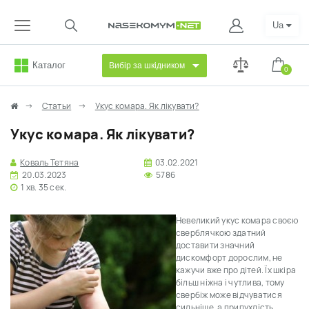
Ua
Каталог
Вибір за шкідником
0
Статьи
Укус комара. Як лікувати?
Укус комара. Як лікувати?
Коваль Тетяна
03.02.2021
20.03.2023
5786
1 хв. 35 сек.
Невеликий укус комара своєю
сверблячкою здатний
доставити значний
дискомфорт дорослим, не
кажучи вже про дітей. Їх шкіра
більш ніжна і чутлива, тому
свербіж може відчуватися
сильніше, а припухлість