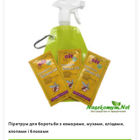
Піретрум для боротьби з комарами, мухами, кліщами,
клопами і блохами