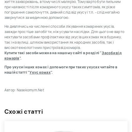
життя захворювань, в тому числі малярію. Тому варто бути пильним
при наявності після комариного укусу таких симптомів, як різке
погіршення самопочуття, дивний слід від укусу і т.п. - слід негайно
звернутися за медичною допомогою.
Не дивлячись на численні способи лікування комариних укусів,
завжди простіше запобігти, ніж усувати наслідки. Для цього не варто
нехтувати засобами профілактики від укусів цих комах як в будинку,
так і на вулиці, шляхом використання як народних засобів, так і
високотехнологічних пристроїв від комарів.
Купити такі засоби можна на нашому сайті в розділі "
Засоби від
комарів
".
Про укуси інших комах і допомоги при таких укусах читайте в
нашій статті "
Укус комах
".
Автор: Nasekomym.Net
Схожі статті