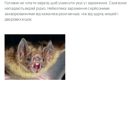
Головне не чіпати звірків, щоб уникнути укусу і зараження. Самі вони
нападають вкрай рідко. Небезпека зараження серйозними
захворюваннями від кажанів в рази менше, ніж від щурів, мишей і
дворових кішок.