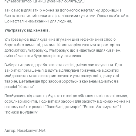
пульверизатор. Ці миші дуже не люблять душ.
Так само відлякати їх можна за допомогою нафталіну. Зробивши з
бинта невеликі мішечки з нафталіновими кульками. Однак пам'ятайте,
що нафталін небажаний і для людини.
Ультразвук від кажанів.
Ультразвукові відлякувачі найгуманніший і ефективний спосіб
боротьби з цими шкідниками. Кажани орієнтуються в просторі за
допомогою ультразвуку. Ультразвук, що видається відлякувачем,
змінної частоти буде дезорієнтувати миша.
Вибирати прилад треба в залежності від місця застосування. Для
закритих приміщень підійдуть відлякувачі гризунів, на відкритих
майданчиках можна використовувати ультразвукові відлякувачі
тварин. Детальніше про засоби боротьби з кажанами дивіться в
розділі "Кажани"
Позбувшись від кажанів, будьте готові до збільшення кількості комах,
особливо москітів. Подивитися засоби для захисту від комах можна на
нашому сайті в розділі "Засоби від комарів", "Боротьба з мухами" і
"Комахи в будинку".
Автор: Nasekomym.Net