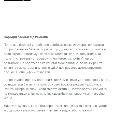
Народні засоби від кажанів.
Починати боротьбу необхідно з забивання щілин, через які кажани
потрапляють на балкон, горище і т.д. Дуже часто такі заходи миттєво
розв'язують проблему. Головне закладати щілини, коли шкідники
полетіли. І ретельно перевірити, чи немає малюків. У період
розмноження боротися з кажанами дуже складно, оскільки решта
дитинчат можуть загинути в гнізді. А це призведе до незворотних
процесів і специфічних запахів.
Ще одним поширеним народним засобом є димокур. В жерстяній банці,
розводиться багаття і в прямому сенсі можна викурити шкідників.
Робити це краще вночі, коли звірята активні. Повторювати необхідно
не менше трьох днів поспіль, інакше шкідники повернуться на осіле
місце.
Для відлякування кажанів з дерев, дахів альтанок та інших доступних
місць можна використовувати шланг з водою або потужний