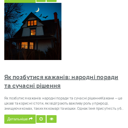
Як позбутися кажанів: народні поради
та сучасні рішення
Як позбутися кажанів: народні поради та сучасні рішенняКажани — це
цікаві та корисні істоти, які відіграють важливу роль у природі,
знищуючи комах, таких як комарі та мошки. Однак їхня присутність у б..
Детальніше