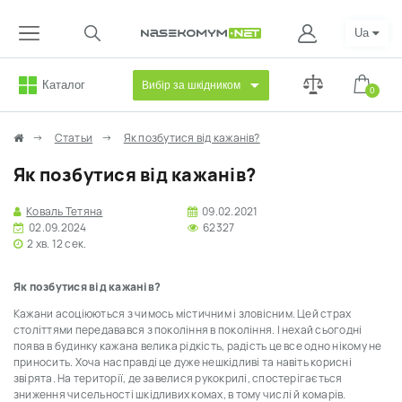
Ua
Каталог
Вибір за шкідником
0
Статьи
Як позбутися від кажанів?
Як позбутися від кажанів?
Коваль Тетяна
09.02.2021
02.09.2024
62327
2 хв. 12 сек.
Як позбутися від кажанів?
Кажани асоціюються з чимось містичним і зловісним. Цей страх
століттями передавався з покоління в покоління. І нехай сьогодні
поява в будинку кажана велика рідкість, радість це все одно нікому не
приносить. Хоча насправді це дуже нешкідливі та навіть корисні
звірята. На території, де завелися рукокрилі, спостерігається
зниження чисельності шкідливих комах, в тому числі й комарів.