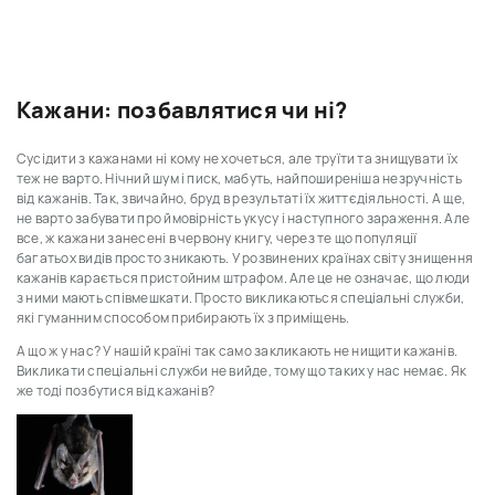
Кажани: позбавлятися чи ні?
Сусідити з кажанами ні кому не хочеться, але труїти та знищувати їх
теж не варто. Нічний шум і писк, мабуть, найпоширеніша незручність
від кажанів. Так, звичайно, бруд в результаті їх життєдіяльності. А ще,
не варто забувати про ймовірність укусу і наступного зараження. Але
все, ж кажани занесені в червону книгу, через те що популяції
багатьох видів просто зникають. У розвинених країнах світу знищення
кажанів карається пристойним штрафом. Але це не означає, що люди
з ними мають співмешкати. Просто викликаються спеціальні служби,
які гуманним способом прибирають їх з приміщень.
А що ж у нас? У нашій країні так само закликають не нищити кажанів.
Викликати спеціальні служби не вийде, тому що таких у нас немає. Як
же тоді позбутися від кажанів?