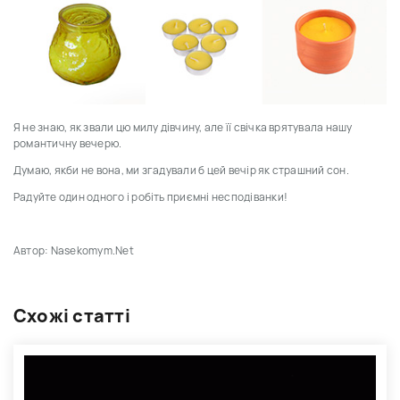
Я не знаю, як звали цю милу дівчину, але її свічка врятувала нашу
романтичну вечерю.
Думаю, якби не вона, ми згадували б цей вечір як страшний сон.
Радуйте один одного і робіть приємні несподіванки!
Автор: Nasekomym.Net
Схожі статті