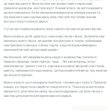
це один від одного. Вони кусали нас всюди, навіть через одяг.
Дзвеніли над вухом, залітали в рот. Я намагалася, як могла вдавати,
що все нормально. Як би ненароком відмахуючи комарів руками та
посміхалися один одному крізь зуби. Настрій поступово зникав,
хотілося просто втекти звідти.
І тут до нас підійшла дівчина, вони сиділи з дітьми не далеко від нас.
Вона сказала, що їй, здається, нам не вистачає свічок. Запалила нам
маленьку жовту свічку, загадково посміхнулася і пішла, побажавши
нам приємного вечора. Свічка горіла, а від неї йшов неймовірно
приємний легкий цитрусовий аромат.
Ми базікали, обговорювали день нашого знайомства і сміялися.
Навколо природа, свіже повітря, тиша ... Легкий вітерець, м'яко
обволікав нас. Шелест листя, сюрчання коників і вечірній спів птахів,
мабуть, найромантичніша музика. Це був незабутній вечір, про який ми
ще не раз згадаємо.
Можу сказати, що я не відразу помітила, головне що сталося. Пропали
комарі, а я перестала свербіти та відганяти їх. Тільки коли ми почали
збиратися, розглянули свічку, яку нам подарували. Це була свічка з
маслом цитронелли для відлякування комарів.