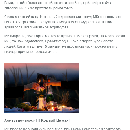
Вами, що обов'язково потрібно взяти з собою, щоб вечір не був
зіпсований. Як же врятувати романтику?
Я взяла гарний плед і яскравий одноразовий посуд. Мій хлопець взяв
вино і вечерю, замовлену в нашому улюбленому ресторані. Нам
здавалося, всі обов'язкові атрибути є.
Ми вибрали дуже гарне містечко прямо на березі річки, навколо росли
кущі та нам, здавалося, що ми тут одні. Хоча в парку було багато
людей, багато з дітьми. Я раніше і не підозрювала, як можна влітку
ввечері приємно провести час.
Але тут почалося !!! Комарі! Це жах!
Ми просто не знали куди подітися, при цьому намагалися приховати