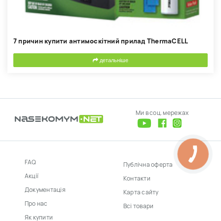
7 причин купити антимоскітний прилад ThermaCELL
детальніше
Ми в соц. мережах
FAQ
Публічна оферта
Акції
Контакти
Документація
Карта сайту
Про нас
Всі товари
Як купити