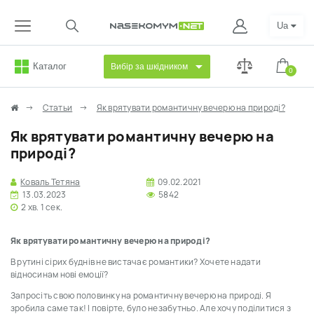
Ua
Каталог
Вибір за шкідником
0
Статьи
Як врятувати романтичну вечерю на природі?
Як врятувати романтичну вечерю на
природі?
Коваль Тетяна
09.02.2021
13.03.2023
5842
2 хв. 1 сек.
Як врятувати романтичну вечерю на природі?
В рутині сірих буднів не вистачає романтики? Хочете надати
відносинам нові емоції?
Запросіть свою половинку на романтичну вечерю на природі. Я
зробила саме так! І повірте, було незабутньо. Але хочу поділитися з