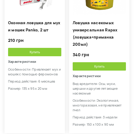
Оконная ловушка для мух
Ловушка насекомых
и мошек Panko, 2 шт
универсальная Rapax
(ловушка+приманка
210 грн
200мл)
Купить
340 грн
Характеристики
Купить
Особенности: Привлекает мух и
мошек с помощью феромонов
Характеристики
Период действия: 6 месяцев
Вид вредителя: Осы, мухи,
Размер: 135 х 95 х 20 мм
шершни и другие летающие
насекомые
Особенности: Экологичная,
многоразовая, не привлекает
пчел
Период действия: 3 недели
Размер: 150 х 100 х 90 мм