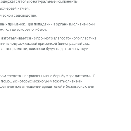
 содержатся только натуральные компоненты;
х червей и пчел;
ическом садоводстве.
евых приманок. При попадании в организм слизней они
емлю, где вскоре погибают.
а изготавливается из прочного влагостойкого пластика
нить ловушку жидкой приманкой (виноградный сок,
 запах приманки, слизняки будут падать в ловушку и
ом средств, направленных на борьбу с вредителями. В
с помощью которых можно уничтожить слизней и
ффективную в отношении вредителей и безопасную для