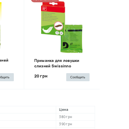
зней
Приманка для ловушки
слизней Swissinno
20 грн
общить
Сообщить
Цена
380 грн
390 грн