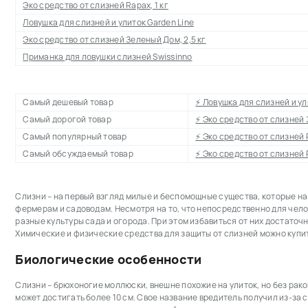
Эко средство от слизней Rapax, 1 кг
Ловушка для слизней и улиток Garden Line
Эко средство от слизней Зеленый Дом, 2,5 кг
Приманка для ловушки слизней Swissinno
Самый дешевый товар
⚡ Ловушка для слизней и ул
Самый дорогой товар
⚡ Эко средство от слизней 
Самый популярный товар
⚡ Эко средство от слизней R
Самый обсуждаемый товар
⚡ Эко средство от слизней R
Слизни – на первый взгляд милые и беспомощные существа, которые н
фермерам и садоводам. Несмотря на то, что непосредственно для чело
разные культуры сада и огорода. При этом избавиться от них достаточ
Химические и физические средства для защиты от слизней можно купи
Биологические особенности
Слизни – брюхоногие моллюски, внешне похожие на улиток, но без рако
может достигать более 10 см. Свое название вредитель получил из-за 