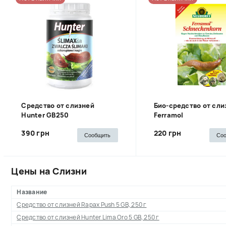
Cредство от слизней
Био-средство от сли
Hunter GB250
Ferramol
390 грн
220 грн
Сообщить
Со
Цены на Слизни
Название
Средство от слизней Rapax Push 5 GB, 250 г
Средство от слизней Hunter Lima Oro 5 GB, 250 г