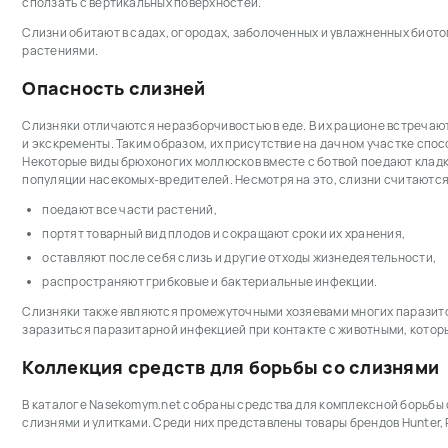
сползать с вертикальных поверхностей.
Слизни обитают в садах, огородах, заболоченных и увлажненных биото
растениями.
Опасность слизней
Слизняки отличаются неразборчивостью в еде. В их рационе встречают
и экскременты. Таким образом, их присутствие на дачном участке спо
Некоторые виды брюхоногих моллюсков вместе с ботвой поедают кладк
популяции насекомых-вредителей. Несмотря на это, слизни считаются 
поедают все части растений,
портят товарный вид плодов и сокращают сроки их хранения,
оставляют после себя слизь и другие отходы жизнедеятельности,
распространяют грибковые и бактериальные инфекции.
Слизняки также являются промежуточными хозяевами многих паразитов
заразиться паразитарной инфекцией при контакте с животными, которы
Коллекция средств для борьбы со слизнями
В каталоге Nasekomym.net собраны средства для комплексной борьбы 
слизнями и улитками. Среди них представлены товары брендов Hunter, R