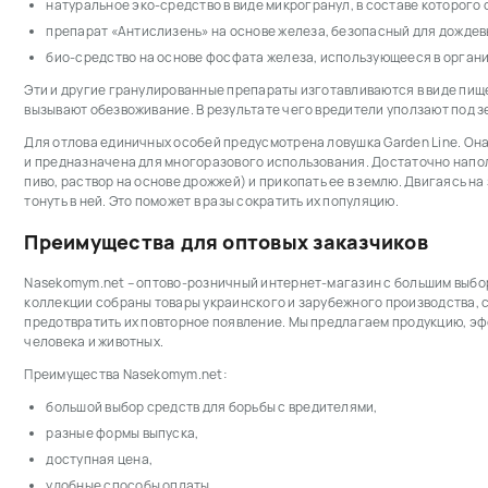
натуральное эко-средство в виде микрогранул, в составе которого
препарат «Антислизень» на основе железа, безопасный для дождевы
био-средство на основе фосфата железа, использующееся в орган
Эти и другие гранулированные препараты изготавливаются в виде пищ
вызывают обезвоживание. В результате чего вредители уползают под з
Для отлова единичных особей предусмотрена ловушка Garden Line. Он
и предназначена для многоразового использования. Достаточно напол
пиво, раствор на основе дрожжей) и прикопать ее в землю. Двигаясь на
тонуть в ней. Это поможет в разы сократить их популяцию.
Преимущества для оптовых заказчиков
Nasekomym.net – оптово-розничный интернет-магазин с большим выбор
коллекции собраны товары украинского и зарубежного производства, 
предотвратить их повторное появление. Мы предлагаем продукцию, э
человека и животных.
Преимущества Nasekomym.net:
большой выбор средств для борьбы с вредителями,
разные формы выпуска,
доступная цена,
удобные способы оплаты,