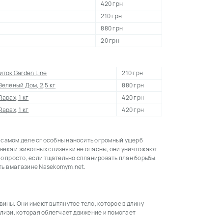
420 грн
210 грн
880 грн
20 грн
иток Garden Line
210 грн
Зеленый Дом, 2,5 кг
880 грн
apax, 1 кг
420 грн
apax, 1 кг
420 грн
а самом деле способны наносить огромный ущерб
века и животных слизняки не опасны, они уничтожают
но просто, если тщательно спланировать план борьбы.
ть в магазине Nasekomym.net.
вины. Они имеют вытянутое тело, которое в длину
слизи, которая облегчает движение и помогает