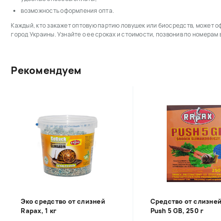
возможность оформления опта.
Каждый, кто закажет оптовую партию ловушек или биосредств, может о
город Украины. Узнайте о ее сроках и стоимости, позвонив по номерам в
Рекомендуем
Эко средство от слизней
Средство от слизне
Rapax, 1 кг
Push 5 GB, 250 г