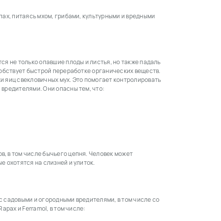
пах, питаясь мхом, грибами, культурными и вредными
ся не только опавшие плоды и листья, но также падаль
собствует быстрой переработке органических веществ.
и яиц свекловичных мух. Это помогает контролировать
вредителями. Они опасны тем, что:
, в том числе бычьего цепня. Человек может
е охотятся на слизней и улиток.
с садовыми и огородными вредителями, в том числе со
apax и Ferramol, в том числе: