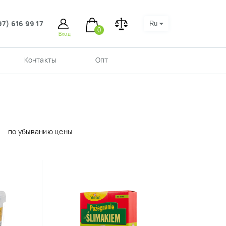
97) 616 99 17
Ru
0
Вход
Контакты
Опт
по убыванию цены