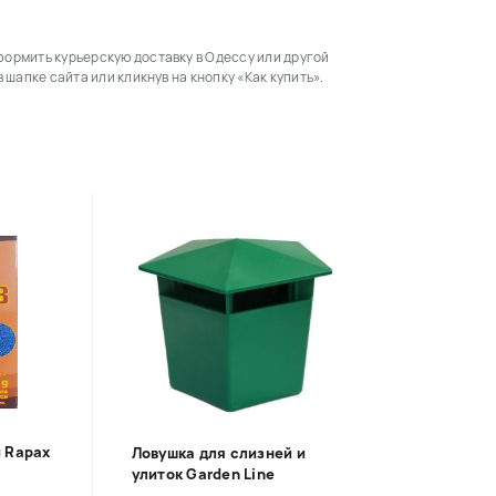
формить курьерскую доставку в Одессу или другой
 шапке сайта или кликнув на кнопку «Как купить».
й Rapax
Ловушка для слизней и
улиток Garden Line