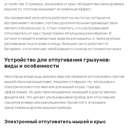
устройства. К примеру, ультразвук от крыс обладает высоким уровнем
мощности, поэтому оказывает мгновенный эффект.
Ультразвуковой излучатель работает на частотах, которые не
воспринимает человек, поэтому дополнительным преимуществом
является безопасность. Стоит отметить, что ультразвуковой
отпугиватель от крыс представлен в большом разнообразии. В
каталоге найдете компактные модели для машины, а также крупные
разновидности для дома и улицы. Большая часть работает от
батареек, что исключает необходимость поиска источника питания.
Устройство для отпугивания грызунов:
виды и особенности
Некоторые владельцы домов и квартир привыкли использовать против
мышей обычные мышеловки, пищалки и ловушки. Но, ультразвук и
электрические отпугиватели для мышей и крыс гораздо
эффективнее. Их действие направлено на мышей и других мелких
вредителей. Это делает ультразвуковой прибор для отпугивания
грызунов универсальным решением. Кроме него, в продаже
представлены другие мощные приборы.
Электронный отпугиватель мышей и крыс