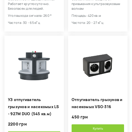
Работает круглосуточно.
привыкания к ультразвуковым
Безопасен для людей.
волнам
Угол выхода сигнала: 260 °
Площадь: 420 кв.м
Частота: 30 - 65 кГц
Частота: 20 - 27 кГц
УЗ отпугиватель
Отпугиватель грызунов и
грызунов и насекомых LS
насекомых VSG-316
- 927M DUO (545 кв.м)
450 грн
2200 грн
Купить