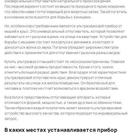
универсальные отпугиватели натурального происхождения.
Последний вариант состоит из веществ природного происхождения,
что обеспечивает отпугивающий для животных запах. Такой пугатель
в основном используется для борьбы с куницами.
Но, особенно востребованным является ультразвуковой прибор от
мышей и крыс. Это универсальный отпугиватель, который позволяет
избавиться от грызунов в доме, на улице и в квартире. Устройство для
борьбы с мышами состоит из корпуса и динамика, из которого
доноситься волна уз звука. Пугалка обладает широким спектром
действия и применяется для отпугивания грызунов разных видов.
Купить ультразвук от мышей стоит по нескольким причинам. Главная
из них – высокий уровень продуктивности. Кроме этого, нужно
отметить большой радиус действия. Благодаря этой характеристике
ультразвуковой отпугиватель крыс демонстрирует отличные
результаты на улице и в жилом помещении. Он безопасный для
человека, поэтому не стоит волноваться о вредном воздействии.
В каталоге представлены отпугивающие аппараты, которые
отличаются формой, мощностью, а также другими особенностями.
Таким образом каждый покупатель может заказать ультразвуковое
устройство высокого качества, которое подходит по индивидуальный
запрос.
В каких местах устанавливается прибор