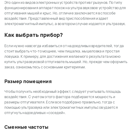
Это один из видов электронных устройств против грызунов. По типу
функционирования аппарат похож на ультразвуковое устройство для
отпугивания мышей и крыс. Но, отличие заключается в способе
воздействия. Представленный вид приспособления издает
электромагнитный импульс, а во втором случае издается ультразвук.
Как выбрать прибор?
Если нужно навсегда избавиться от надоедливых вредителей, тогда
стоит выбрать что-то мощнее, чем пищалка, мышеловка и простая
ловушка. К примеру, для достижения желаемого результата можно
купить ультразвуковой отпугиватель мышей. Но, прежде чем оформить
заказ, ознакомьтесь с основными критериями.
Размер помещения
Чтобы получить необходимый эффект, следует учитывать площадь
воздействия. С учетом этого фактора подбирается мощность и
размеры отпугивателя. Если все подобрано правильно, тогда с
помощью ультразвука или электромагнитных импульсов удается
отпугнуть надоедливых «соседей».
Сменные частоты