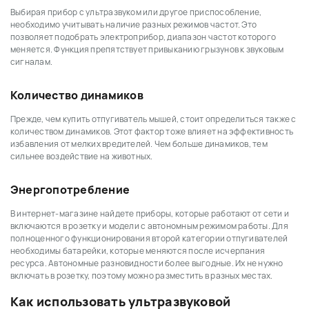
Выбирая прибор с ультразвуком или другое приспособление,
необходимо учитывать наличие разных режимов частот. Это
позволяет подобрать электроприбор, диапазон частот которого
меняется. Функция препятствует привыканию грызунов к звуковым
сигналам.
Количество динамиков
Прежде, чем купить отпугиватель мышей, стоит определиться также с
количеством динамиков. Этот фактор тоже влияет на эффективность
избавления от мелких вредителей. Чем больше динамиков, тем
сильнее воздействие на животных.
Энергопотребление
В интернет-магазине найдете приборы, которые работают от сети и
включаются в розетку и модели с автономным режимом работы. Для
полноценного функционирования второй категории отпугивателей
необходимы батарейки, которые меняются после исчерпания
ресурса. Автономные разновидности более выгодные. Их не нужно
включать в розетку, поэтому можно разместить в разных местах.
Как использовать ультразвуковой