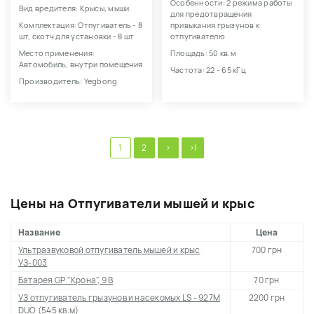
Особенности: 2 режима работы
Вид вредителя: Крысы, мыши
для предотвращения
Комплектация: Отпугиватель - 8
привыкания грызунов к
шт, скотч для установки - 8 шт
отпугивателю
Место применения:
Площадь: 50 кв.м
Автомобиль, внутри помещения
Частота: 22 - 65 кГц
Производитель: Yegbong
1
2
>
>|
Цены на Отпугиватели мышей и крыс
Название
Цена
Ультразвуковой отпугиватель мышей и крыс
700 грн
УЗ-003
Батарея GP "Крона", 9 В
70 грн
УЗ отпугиватель грызунов и насекомых LS - 927M
2200 грн
DUO (545 кв.м)