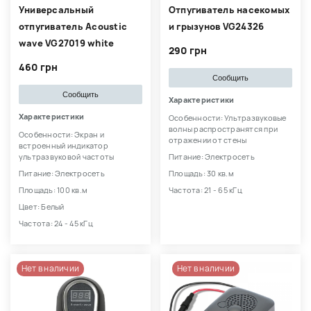
Универсальный
Отпугиватель насекомых
отпугиватель Acoustic
и грызунов VG24326
wave VG27019 white
290 грн
460 грн
Сообщить
Сообщить
Характеристики
Характеристики
Особенности: Ультразвуковые
волны распространятся при
Особенности: Экран и
отражении от стены
встроенный индикатор
ультразвуковой частоты
Питание: Электросеть
Питание: Электросеть
Площадь: 30 кв.м
Площадь: 100 кв.м
Частота: 21 - 65 кГц
Цвет: Белый
Частота: 24 - 45 кГц
Нет в наличии
Нет в наличии