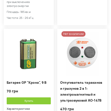
при выключениях
электроэнергии
Площадь: 185 кв.м
Частота: 25 - 26 кГц
Нет в наличии
Батарея GP "Крона", 9 В
Отпугиватель тараканов
и грызунов 2 в 1:
70 грн
электромагнитный и
ультразвуковой AO-147B
Купить
470 грн
Характеристики