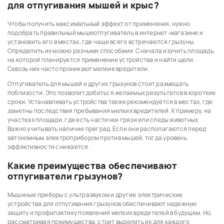
для отпугивания мышей и крыс?
Чтобы получить максимальный эффект от применения, нужно
подобрать правильный мышеотпугиватель в интернет-магазине и
установить его в местах, где чаще всего встречаются грызуны.
Определить их можно разными способами. Сначала изучить площадь,
на которой планируется применение устройства и найти щели.
Сквозь них часто проникают мелкие вредители.
Отпугиватель для мышей и других грызунов стоит размещать
поблизости. Это позволит добиться желаемых результатов в короткие
сроки. Устанавливать устройства также рекомендуется в местах, где
заметны последствия пребывания мелких вредителей. К примеру, на
участках площади, где есть частички грязи или следы животных.
Важно учитывать наличие преград. Если они располагаются перед
автономным электроприбором против мышей, тогда уровень
эффективности снижается.
Какие преимущества обеспечивают
отпугиватели грызунов?
Мышиные приборы с ультразвуком и другие электрические
устройства для отпугивания грызунов обеспечивают надежную
защиту и профилактику появления мелких вредителей в будущем. Но,
рассматривая преимущества, стоит выделить их для каждого