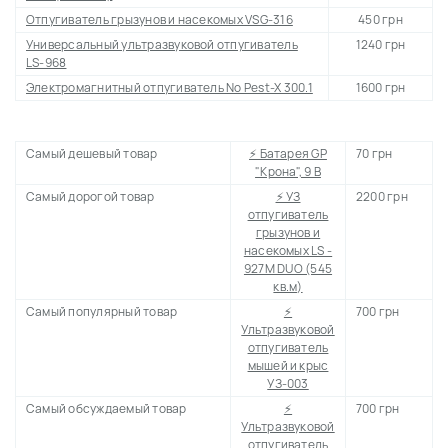
Отпугиватель грызунов и насекомых VSG-316
450 грн
Универсальный ультразвуковой отпугиватель
1240 грн
LS-968
Электромагнитный отпугиватель No Pest-X 300.1
1600 грн
Самый дешевый товар
⚡ Батарея GP
70 грн
"Крона", 9 В
Самый дорогой товар
⚡ УЗ
2200 грн
отпугиватель
грызунов и
насекомых LS -
927M DUO (545
кв.м)
Самый популярный товар
⚡
700 грн
Ультразвуковой
отпугиватель
мышей и крыс
УЗ-003
Самый обсуждаемый товар
⚡
700 грн
Ультразвуковой
отпугиватель