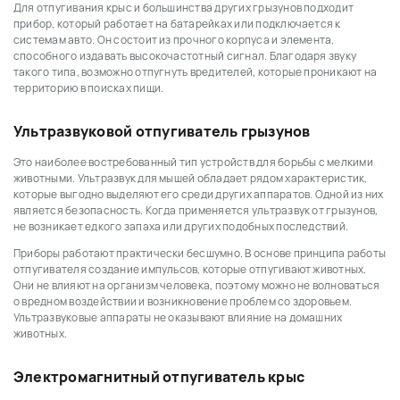
Для отпугивания крыс и большинства других грызунов подходит
прибор, который работает на батарейках или подключается к
системам авто. Он состоит из прочного корпуса и элемента,
способного издавать высокочастотный сигнал. Благодаря звуку
такого типа, возможно отпугнуть вредителей, которые проникают на
территорию в поисках пищи.
Ультразвуковой отпугиватель грызунов
Это наиболее востребованный тип устройств для борьбы с мелкими
животными. Ультразвук для мышей обладает рядом характеристик,
которые выгодно выделяют его среди других аппаратов. Одной из них
является безопасность. Когда применяется ультразвук от грызунов,
не возникает едкого запаха или других подобных последствий.
Приборы работают практически бесшумно. В основе принципа работы
отпугивателя создание импульсов, которые отпугивают животных.
Они не влияют на организм человека, поэтому можно не волноваться
о вредном воздействии и возникновение проблем со здоровьем.
Ультразвуковые аппараты не оказывают влияние на домашних
животных.
Электромагнитный отпугиватель крыс