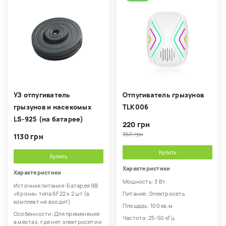
УЗ отпугиватель
Отпугиватель грызунов
грызунов и насекомых
TLK006
LS-925 (на батарее)
220 грн
360 грн
1130 грн
Купить
Купить
Характеристики
Характеристики
Мощность: 3 Вт
Источник питания: Батарея 9В
«Крона» типа 6F22 х 2 шт (в
Питание: Электросеть
комплект не входит)
Площадь: 100 кв.м
Особенности: Для применения
Частота: 25-50 кГц
в местах, где нет электросети и