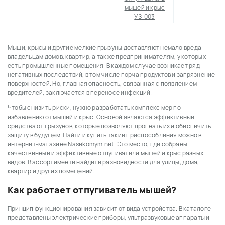
мышей и крыс
УЗ-003
Мыши, крысы и другие мелкие грызуны доставляют немало вреда
владельцам домов, квартир, а также предпринимателям, у которых
есть промышленные помещения. В каждом случае возникает ряд
негативных последствий, в том числе порча продуктов и загрязнение
поверхностей. Но, главная опасность, связанная с появлением
вредителей, заключается в переносе инфекций.
Чтобы снизить риски, нужно разработать комплекс мер по
избавлению от мышей и крыс. Основой являются эффективные
средства от грызунов
, которые позволяют прогнать их и обеспечить
защиту в будущем. Найти и купить такие приспособления можно в
интернет-магазине Nasekomym.net. Это место, где собраны
качественные и эффективные отпугиватели мышей и крыс разных
видов. В ассортименте найдете разновидности для улицы, дома,
квартир и других помещений.
Как работает отпугиватель мышей?
Принцип функционирования зависит от вида устройства. В каталоге
представлены электрические приборы, ультразвуковые аппараты и