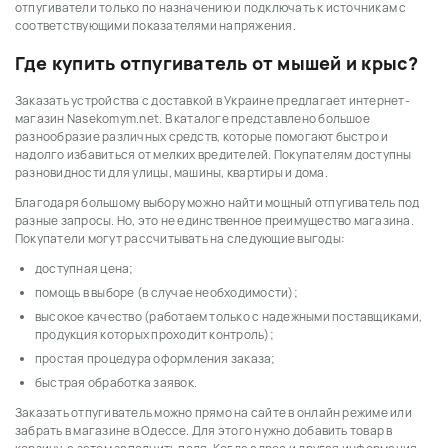
отпугиватели только по назначению и подключать к источникам с
соответствующими показателями напряжения.
Где купить отпугиватель от мышей и крыс?
Заказать устройства с доставкой в Украине предлагает интернет-
магазин Nasekomym.net. В каталоге представлено большое
разнообразие различных средств, которые помогают быстро и
надолго избавиться от мелких вредителей. Покупателям доступны
разновидности для улицы, машины, квартиры и дома.
Благодаря большому выбору можно найти мощный отпугиватель под
разные запросы. Но, это не единственное преимущество магазина.
Покупатели могут рассчитывать на следующие выгоды:
доступная цена;
помощь в выборе (в случае необходимости);
высокое качество (работаем только с надежными поставщиками,
продукция которых проходит контроль);
простая процедура оформления заказа;
быстрая обработка заявок.
Заказать отпугиватель можно прямо на сайте в онлайн режиме или
забрать в магазине в Одессе. Для этого нужно добавить товар в