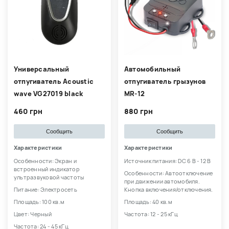
Универсальный
Автомобильный
отпугиватель Acoustic
отпугиватель грызунов
wave VG27019 black
MR-12
460 грн
880 грн
Сообщить
Сообщить
Характеристики
Характеристики
Особенности: Экран и
Источник питания: DC 6 В - 12 В
встроенный индикатор
Особенности: Автоотключение
ультразвуковой частоты
при движении автомобиля.
Питание: Электросеть
Кнопка включения/отключения.
Площадь: 100 кв.м
Площадь: 40 кв.м
Цвет: Черный
Частота: 12 - 25 кГц
Частота: 24 - 45 кГц