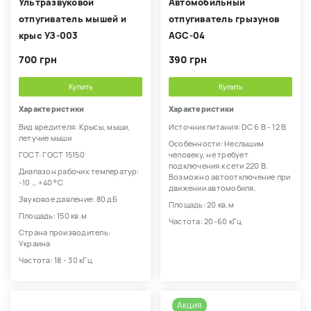
Ультразвуковой
Автомобильный
отпугиватель мышей и
отпугиватель грызунов
крыс УЗ-003
AGC-04
700 грн
390 грн
Купить
Купить
Характеристики
Характеристики
Вид вредителя: Крысы, мыши,
Источник питания: DC 6 В - 12 В
летучие мыши
Особенности: Неслышим
ГОСТ: ГОСТ 15150
человеку, не требует
подключения к сети 220 В.
Диапазон рабочих температур:
Возможно автоотключение при
-10 … +40 °С
движении автомобиля.
Звуковое давление: 80 дБ
Площадь: 20 кв.м
Площадь: 150 кв.м
Частота: 20-60 кГц
Страна производитель:
Украина
Частота: 18 - 30 кГц
Акция