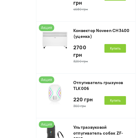
грн
4680 грн
Акция
Конвектор Noveen CH3400
(уценка)
2700
Купить
грн
3200 грн
Акция
Отпугиватель грызунов
TLK006
220 грн
Купить
360 грн
Акция
Ультразвуковой
отпугиватель собак ZF-