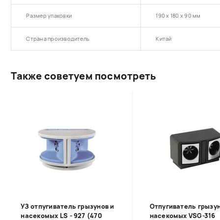
Размер упаковки
190 х 180 х 90 мм
Страна производитель
Китай
Также советуем посмотреть
УЗ отпугиватель грызунов и
Отпугиватель грызун
насекомых LS - 927 (470
насекомых VSG-316