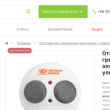
Выбор по вредителю
+38 (0
Статьи
Документация
Акции
Тараканы
Отпугиватель тараканов и грызунов 2 в 1: элек
Нет в наличии
От
гр
эл
ул
Мног
испо
одно
волн
Ультр
плохо
элек