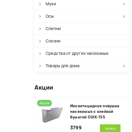
Мухи
Осы
Слепни
Слизни
Средства от других насекомых
Товары для дома
Акции
Акция
Инсектицидная ловушка
насекомых с клейкой
бумагой GVIK-155
3799
Купить