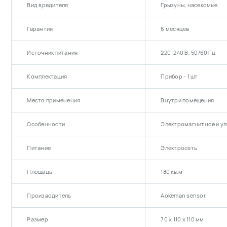
Вид вредителя
Грызуны, насекомые
Гарантия
6 месяцев
Источник питания
220-240 В, 50/60 Гц
Комплектация
Прибор - 1 шт
Место применения
Внутри помещения
Особенности
Электромагнитное и у
Питание
Электросеть
Площадь
180 кв.м
Производитель
Aokeman sensor
Размер
70 х 110 х 110 мм