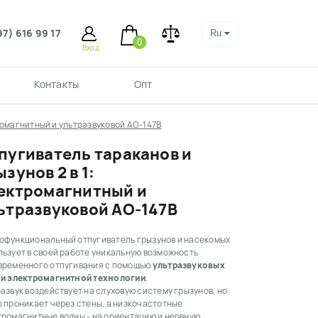
97) 616 99 17
Ru
0
Вход
Контакты
Опт
тромагнитный и ультразвуковой AO-147B
пугиватель тараканов и
ызунов 2 в 1:
ектромагнитный и
ьтразвуковой AO-147B
офункциональный отпугиватель грызунов и насекомых
льзует в своей работе уникальную возможность
временного отпугивания с помощью
ультразвуковых
 и электромагнитной технологии
.
азвук воздействует на слуховую систему грызунов, но
 проникает через стены, а низкочастотные
тромагнитные волны - на ориентацию и нервную