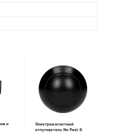
ов и
Электромагнитный
отпугиватель No Pest-X