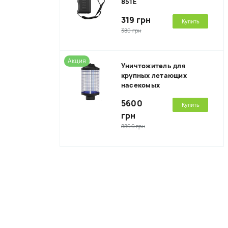
851E
319 грн
Купить
380 грн
Акция
Уничтожитель для
крупных летающих
насекомых
5600
Купить
грн
8800 грн