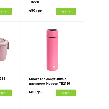
TB220
450 грн
упить
Купить
B755
Smart термобутылка с
дисплеем Noveen TB2116
680 грн
упить
Купить