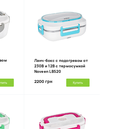
евом
Ланч-бокс с подогревом от
230В и 12В с термосумкой
Noveen LB520
2200 грн
упить
Купить