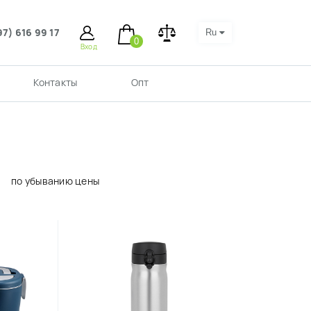
97) 616 99 17
Ru
0
Вход
Контакты
Опт
по убыванию цены