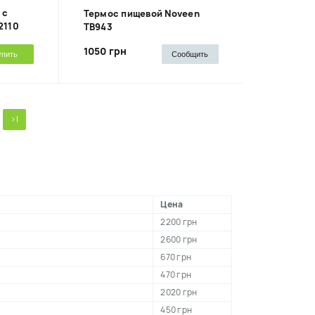
 с
Термос пищевой Noveen
2110
TB943
1050 грн
упить
Сообщить
>|
Цена
2200 грн
2600 грн
670 грн
470 грн
2020 грн
450 грн