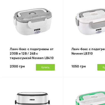
Ланч-бокс с подогревом от
Ланч-бокс с подогр
230В и 12В / 24В с
Noveen LB310
термосумкой Noveen LB410
2300 грн
1050 грн
Купить
К