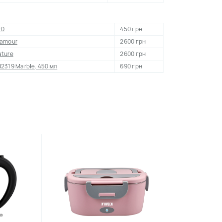
20
450 грн
lamour
2600 грн
ature
2600 грн
2319 Marble, 450 мл
690 грн