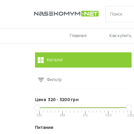
Главная
Как купить
Каталог
Фильтр
Цена
320
-
3200
грн
320
338
516
1129
320
Питание