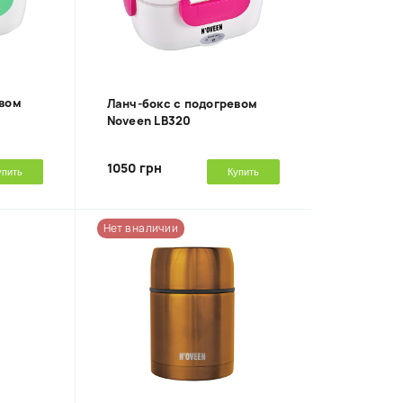
евом
Ланч-бокс с подогревом
Noveen LB320
1050 грн
упить
Купить
Нет в наличии