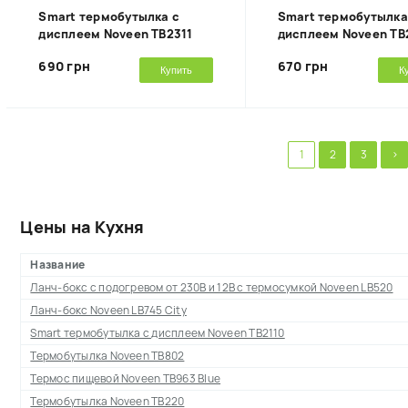
Smart термобутылка с
Smart термобутылка
дисплеем Noveen TB2311
дисплеем Noveen TB
690 грн
670 грн
Купить
К
1
2
3
>
Цены на Кухня
Название
Ланч-бокс с подогревом от 230В и 12В с термосумкой Noveen LB520
Ланч-бокс Noveen LB745 City
Smart термобутылка с дисплеем Noveen TB2110
Термобутылка Noveen TB802
Термос пищевой Noveen TB963 Blue
Термобутылка Noveen TB220