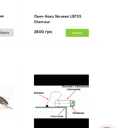
ик
Ланч-бокс Noveen LB755
Glamour
2600 грн
общить
Купить