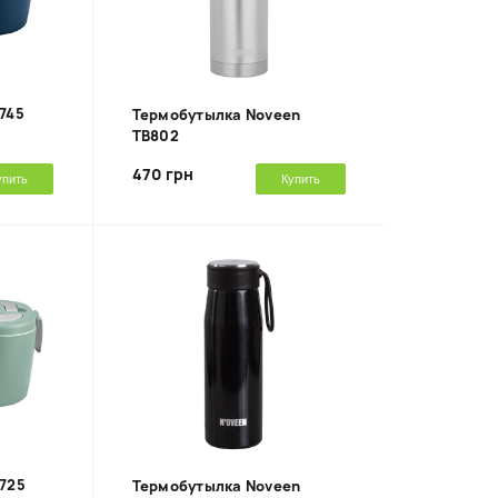
745
Термобутылка Noveen
TB802
470 грн
упить
Купить
B725
Термобутылка Noveen