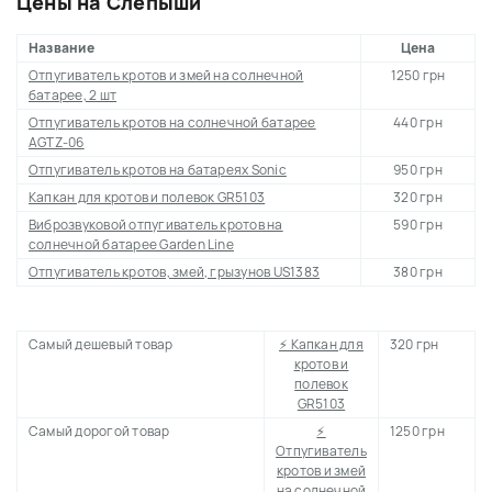
Цены на Слепыши
Название
Цена
Отпугиватель кротов и змей на солнечной
1250 грн
батарее, 2 шт
Отпугиватель кротов на солнечной батарее
440 грн
AGTZ-06
Отпугиватель кротов на батареях Sonic
950 грн
Капкан для кротов и полевок GR5103
320 грн
Виброзвуковой отпугиватель кротов на
590 грн
солнечной батарее Garden Line
Отпугиватель кротов, змей, грызунов US1383
380 грн
Самый дешевый товар
⚡ Капкан для
320 грн
кротов и
полевок
GR5103
Самый дорогой товар
⚡
1250 грн
Отпугиватель
кротов и змей
на солнечной