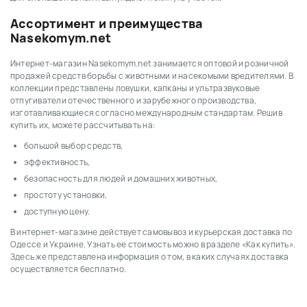
Ассортимент и преимущества
Nasekomym.net
Интернет-магазин Nasekomym.net занимается оптовой и розничной
продажей средств борьбы с животными и насекомыми вредителями. В
коллекции представлены ловушки, капканы и ультразвуковые
отпугиватели отечественного и зарубежного производства,
изготавливающиеся согласно международным стандартам. Решив
купить их, можете рассчитывать на:
большой выбор средств,
эффективность,
безопасность для людей и домашних животных,
простоту установки,
доступную цену.
В интернет-магазине действует самовывоз и курьерская доставка по
Одессе и Украине. Узнать ее стоимость можно в разделе «Как купить».
Здесь же представлена информация о том, в каких случаях доставка
осуществляется бесплатно.