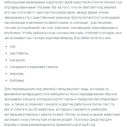
небольшими размерами, короткой серой шерсткой и почти полностью
атрофированными глазами. Из-за того, что он обитает под землей,
его часто путают с кротом. На самом деле, между двумя этими
зверьками есть существенная разница. Кроты питаются гусеницами,
насекомыми и мелкими позвоночными, а слепыши – растениями,
точнее их подземной частью: корнями, луковицами, корневищами и
клубнями. Чтобы добраться до сочных листьев, стеблей и плодов, они
затаскивают куст в нору корнями вперед. В особом почете у них:
лук,
картофель,
кукуруза,
сахарная и кормовая свекла,
морковь,
бобовые.
Для перемещения под землей слепыши роют ходы, которые со
временем превращаются в лабиринты. На их передвижение обычно
указывают насыпи, которые портят газон и покрытие лесопарковых
зон, а также усложняют сенокос и другие работы на полях. На 1 га
могут обитать до 20 животных, которые становятся наиболее
активными в период с марта по май. Летом, осенью и зимой животные
затихают, но в спячку при этом не уходят. Поэтому средства для
борьбы с ними рекомендуется применять круглый год.