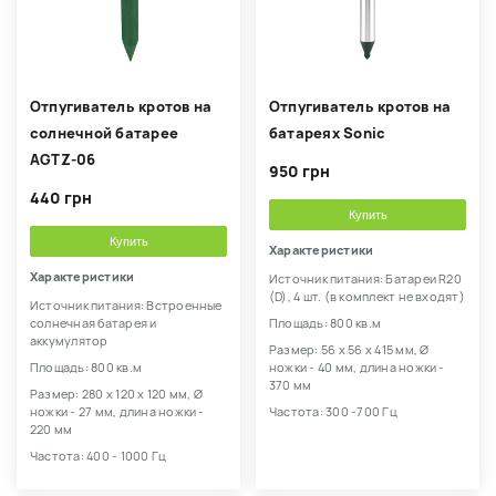
Отпугиватель кротов на
Отпугиватель кротов на
солнечной батарее
батареях Sonic
AGTZ-06
950 грн
440 грн
Купить
Купить
Характеристики
Характеристики
Источник питания: Батареи R20
(D), 4 шт. (в комплект не входят)
Источник питания: Встроенные
солнечная батарея и
Площадь: 800 кв.м
аккумулятор
Размер: 56 х 56 х 415 мм, Ø
Площадь: 800 кв.м
ножки - 40 мм, длина ножки -
370 мм
Размер: 280 х 120 х 120 мм, Ø
ножки - 27 мм, длина ножки -
Частота: 300 -700 Гц
220 мм
Частота: 400 - 1000 Гц