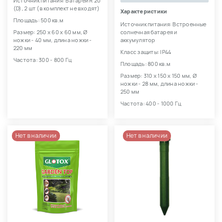
Источник питания: Батареи R 20
(D), 2 шт (в комплект не входят)
Характеристики
Площадь: 500 кв.м
Источник питания: Встроенные
Размер: 250 х 60 х 60 мм, Ø
солнечная батарея и
ножки - 40 мм, длина ножки -
аккумулятор
220 мм
Класс защиты: IP44
Частота: 300 - 800 Гц
Площадь: 800 кв.м
Размер: 310 х 150 х 150 мм, Ø
ножки - 28 мм, длина ножки -
250 мм
Частота: 400 - 1000 Гц
Нет в наличии
Нет в наличии