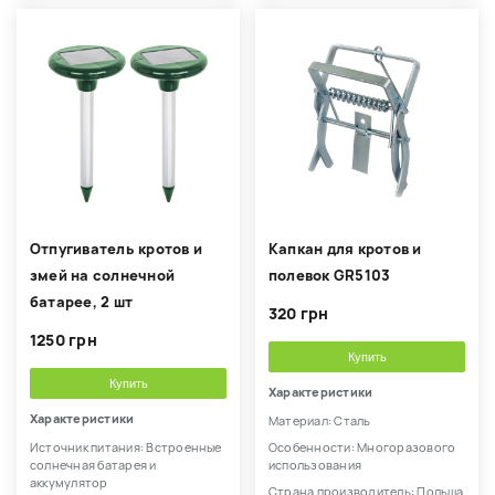
Отпугиватель кротов и
Капкан для кротов и
змей на солнечной
полевок GR5103
батарее, 2 шт
320 грн
1250 грн
Купить
Купить
Характеристики
Характеристики
Материал: Сталь
Источник питания: Встроенные
Особенности: Многоразового
солнечная батарея и
использования
аккумулятор
Страна производитель: Польша