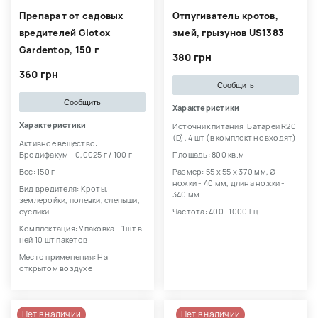
Препарат от садовых
Отпугиватель кротов,
вредителей Glotox
змей, грызунов US1383
Gardentop, 150 г
380 грн
360 грн
Сообщить
Сообщить
Характеристики
Характеристики
Источник питания: Батареи R20
(D), 4 шт (в комплект не входят)
Активное вещество:
Бродифакум - 0,0025 г / 100 г
Площадь: 800 кв.м
Вес: 150 г
Размер: 55 х 55 х 370 мм, Ø
ножки - 40 мм, длина ножки -
Вид вредителя: Кроты,
340 мм
землеройки, полевки, слепыши,
суслики
Частота: 400 -1000 Гц
Комплектация: Упаковка - 1 шт в
ней 10 шт пакетов
Место применения: На
открытом воздухе
Нет в наличии
Нет в наличии