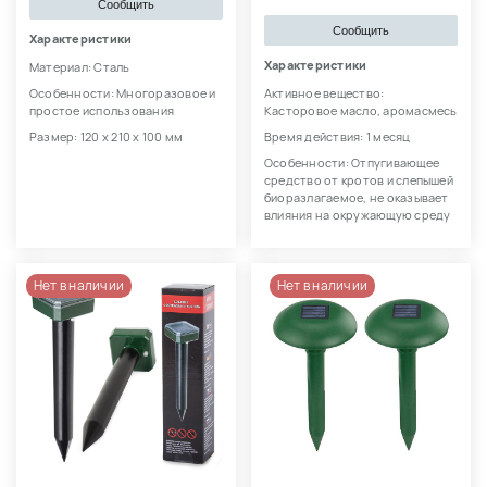
Сообщить
Сообщить
Характеристики
Характеристики
Материал: Сталь
Особенности: Многоразовое и
Активное вещество:
простое использования
Касторовое масло, аромасмесь
Размер: 120 х 210 х 100 мм
Время действия: 1 месяц
Особенности: Отпугивающее
средство от кротов и слепышей
биоразлагаемое, не оказывает
влияния на окружающую среду
Нет в наличии
Нет в наличии