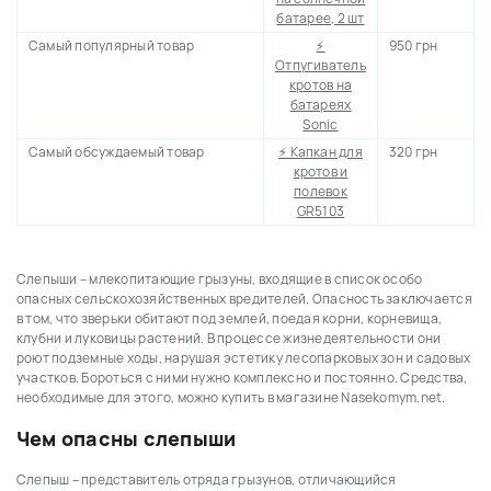
батарее, 2 шт
Самый популярный товар
⚡
950 грн
Отпугиватель
кротов на
батареях
Sonic
Самый обсуждаемый товар
⚡ Капкан для
320 грн
кротов и
полевок
GR5103
Слепыши – млекопитающие грызуны, входящие в список особо
опасных сельскохозяйственных вредителей. Опасность заключается
в том, что зверьки обитают под землей, поедая корни, корневища,
клубни и луковицы растений. В процессе жизнедеятельности они
роют подземные ходы, нарушая эстетику лесопарковых зон и садовых
участков. Бороться с ними нужно комплексно и постоянно. Средства,
необходимые для этого, можно купить в магазине Nasekomym.net.
Чем опасны слепыши
Слепыш – представитель отряда грызунов, отличающийся