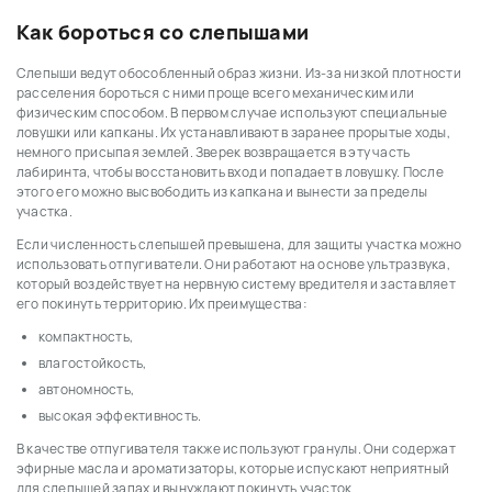
Как бороться со слепышами
Слепыши ведут обособленный образ жизни. Из-за низкой плотности
расселения бороться с ними проще всего механическим или
физическим способом. В первом случае используют специальные
ловушки или капканы. Их устанавливают в заранее прорытые ходы,
немного присыпая землей. Зверек возвращается в эту часть
лабиринта, чтобы восстановить вход и попадает в ловушку. После
этого его можно высвободить из капкана и вынести за пределы
участка.
Если численность слепышей превышена, для защиты участка можно
использовать отпугиватели. Они работают на основе ультразвука,
который воздействует на нервную систему вредителя и заставляет
его покинуть территорию. Их преимущества:
компактность,
влагостойкость,
автономность,
высокая эффективность.
В качестве отпугивателя также используют гранулы. Они содержат
эфирные масла и ароматизаторы, которые испускают неприятный
для слепышей запах и вынуждают покинуть участок.