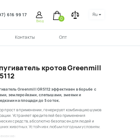
97) 616 99 17
Ru
0
Вход
Контакты
Опт
пугиватель кротов Greenmill
5112
гиватель Greenmill GR5112 эффективен в борьбе с
ами, землеройками, слепышами, змеями и
едками на площади до 5 соток.
ор прост в применении, генерирует комбинацию шумов
брации. Устраняет вредителей без применения
ческих средств, абсолютно безопасен для людей и
шних животных. Устойчив к любым погодным условиям.
енение: