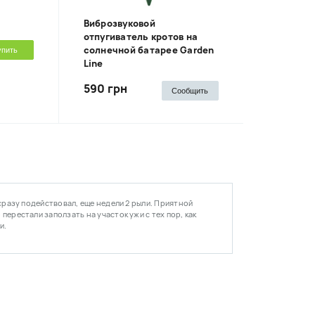
Виброзвуковой
отпугиватель кротов на
солнечной батарее Garden
упить
Line
590 грн
Сообщить
 сразу подействовал, еще недели 2 рыли. Приятной
перестали заползать на участок ужи с тех пор, как
и.