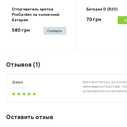
Отпугиватель кротов
Батарея D (R20)
ProGarden на солнечной
70 грн
батарее
К
580 грн
Сообщить
Отзывов (1)
Дарья
Кротов отпугнул, хотя и не
неожиданностью стало, что 
12.10.2021
установили эти отпугивател
Оставить отзыв