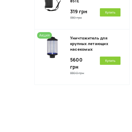
851E
319 грн
Купить
380 грн
Акция
Уничтожитель для
крупных летающих
насекомых
5600
Купить
грн
8800 грн