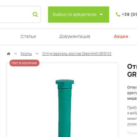
Выбор по вредителю
+38 (0
Статьи
Документация
Акции
Кроты
Отпугиватель кротов Greenmill GR5112
Нет в наличии
От
GR
Отпу
крот
медв
Приб
и ви
хими
дома
Прим