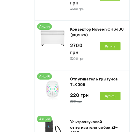
грн
4680 грн
Акция
Конвектор Noveen CH3400
(уценка)
2700
Купить
грн
3200 грн
Акция
Отпугиватель грызунов
TLK006
220 грн
Купить
360 грн
Акция
Ультразвуковой
отпугиватель собак ZF-