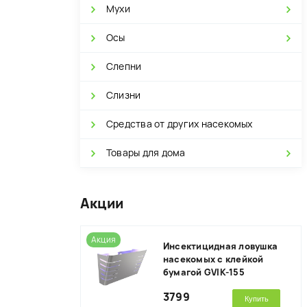
Мухи
Осы
Слепни
Слизни
Средства от других насекомых
Товары для дома
Акции
Акция
Инсектицидная ловушка
насекомых с клейкой
бумагой GVIK-155
3799
Купить