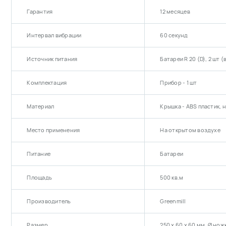
Гарантия
12 месяцев
Интервал вибрации
60 секунд
Источник питания
Батареи R 20 (D), 2 шт 
Комплектация
Прибор - 1 шт
Материал
Крышка - ABS пластик, н
Место применения
На открытом воздухе
Питание
Батареи
Площадь
500 кв.м
Производитель
Greenmill
Размер
250 х 60 х 60 мм, Ø нож