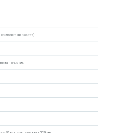
(в комплект не входят)
ожка - пластик
ки - 40 мм, длина ножки - 220 мм