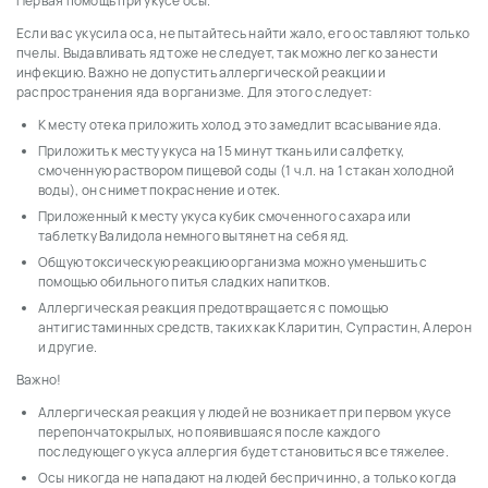
Первая помощь при укусе осы.
Если вас укусила оса, не пытайтесь найти жало, его оставляют только
пчелы.
Выдавливать яд тоже не следует, так можно легко занести
инфекцию.
Важно не допустить аллергической реакции и
распространения яда в организме.
Для этого следует:
К месту отека приложить холод, это замедлит всасывание яда.
Приложить к месту укуса на 15 минут ткань или салфетку,
смоченную раствором пищевой соды (1 ч.л. на 1 стакан холодной
воды), он снимет покраснение и отек.
Приложенный к месту укуса кубик смоченного сахара или
таблетку Валидола немного вытянет на себя яд.
Общую токсическую реакцию организма можно уменьшить с
помощью обильного питья сладких напитков.
Аллергическая реакция предотвращается с помощью
антигистаминных средств, таких как Кларитин, Супрастин, Алерон
и другие.
Важно!
Аллергическая реакция у людей не возникает при первом укусе
перепончатокрылых, но появившаяся после каждого
последующего укуса аллергия будет становиться все тяжелее.
Осы никогда не нападают на людей беспричинно, а только когда