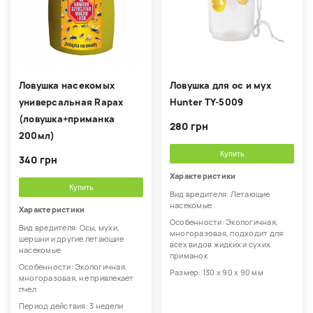
Ловушка насекомых
Ловушка для ос и мух
универсальная Rapax
Hunter TY-5009
(ловушка+приманка
280 грн
200мл)
Купить
340 грн
Характеристики
Купить
Вид вредителя: Летающие
насекомые
Характеристики
Особенности: Экологичная,
Вид вредителя: Осы, мухи,
многоразовая, подходит для
шершни и другие летающие
всех видов жидких и сухих
насекомые
приманок
Особенности: Экологичная,
Размер: 130 х 90 х 90 мм
многоразовая, не привлекает
пчел
Период действия: 3 недели