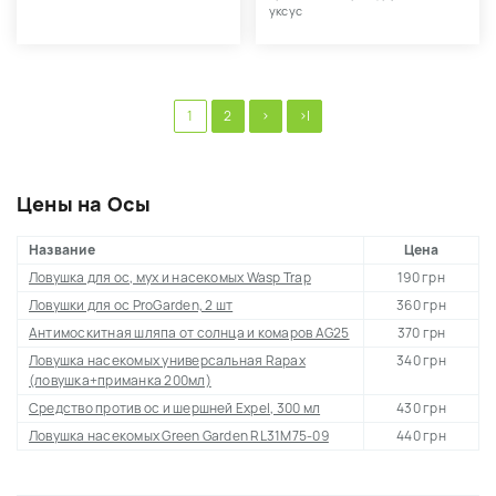
уксус
1
2
>
>|
Цены на Осы
Название
Цена
Ловушка для ос, мух и насекомых Wasp Trap
190 грн
Ловушки для ос ProGarden, 2 шт
360 грн
Антимоскитная шляпа от солнца и комаров AG25
370 грн
Ловушка насекомых универсальная Rapax
340 грн
(ловушка+приманка 200мл)
Средство против ос и шершней Expel, 300 мл
430 грн
Ловушка насекомых Green Garden RL31M75-09
440 грн