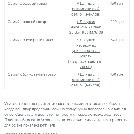
Самый дешевый товар
⚡ Шляпа с
150 грн
антимоскитной
сеткой (нейлон)
Самый дорогой товар
⚡ Ловушка
440 грн
насекомых Green
Garden RL31M75-09
Самый популярный товар
⚡ Ловушка
340 грн
насекомых
универсальная
Rapax
(ловушка+приманка
200мл)
Самый обсуждаемый товар
⚡ Шляпа с
150 грн
антимоскитной
сеткой (нейлон)
Укус осы очень неприятен и опасен отеками, его сложно избежать,
когда ваш двор предпочли осы.
Поэтому нужно поскорее избавиться
от ос.
Сделать это достаточно просто с помощью ловушек для ос.
Ловушки абсолютно безопасны, не содержат химии, только приманку
для ос (не привлекают пчел).