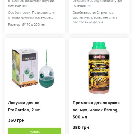
открытом воздухе и внутри
открытом воздухе или внутри
помещения
помещения
Особенности: Подходит для
Особенности: Струя под
отлова крупных насекомых
давлением распыляется на
расстояние до 5 м
Размер: Ø 170 х 200 мм
Ловушки для ос
Приманка для ловушек
ProGarden, 2 шт
ос, мух, мошек Strong,
500 мл
360 грн
380 грн
Купить