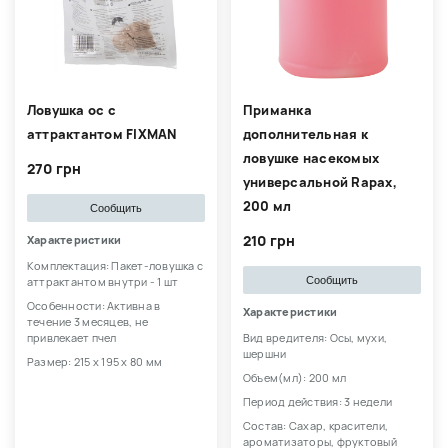
Ловушка ос с
Приманка
аттрактантом FIXMAN
дополнительная к
ловушке насекомых
270 грн
универсальной Rapax,
200 мл
Сообщить
210 грн
Характеристики
Комплектация: Пакет-ловушка с
Сообщить
аттрактантом внутри - 1 шт
Особенности: Активна в
Характеристики
течение 3 месяцев, не
привлекает пчел
Вид вредителя: Осы, мухи,
шершни
Размер: 215 х 195 х 80 мм
Объем(мл): 200 мл
Период действия: 3 недели
Состав: Сахар, красители,
ароматизаторы, фруктовый