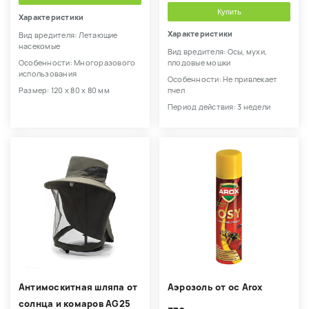
Купить
Характеристики
Характеристики
Вид вредителя: Летающие
насекомые
Вид вредителя: Осы, мухи,
Особенности: Многоразового
плодовые мошки
использования
Особенности: Не привлекает
Размер: 120 х 80 х 80 мм
пчел
Период действия: 3 недели
Антимоскитная шляпа от
Аэрозоль от ос Arox
солнца и комаров AG25