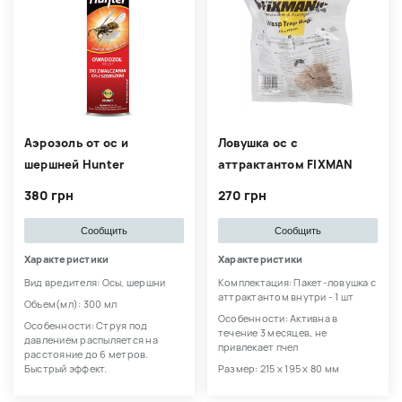
Аэрозоль от ос и
Ловушка ос с
шершней Hunter
аттрактантом FIXMAN
380 грн
270 грн
Сообщить
Сообщить
Характеристики
Характеристики
Вид вредителя: Осы, шершни
Комплектация: Пакет-ловушка с
аттрактантом внутри - 1 шт
Объем(мл): 300 мл
Особенности: Активна в
Особенности: Струя под
течение 3 месяцев, не
давлением распыляется на
привлекает пчел
расстояние до 6 метров.
Быстрый эффект.
Размер: 215 х 195 х 80 мм