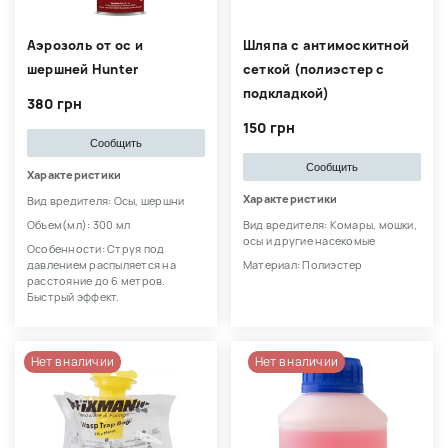
Аэрозоль от ос и
Шляпа с антимоскитной
шершней Hunter
сеткой (полиэстер с
подкладкой)
380 грн
150 грн
Сообщить
Сообщить
Характеристики
Характеристики
Вид вредителя: Осы, шершни
Объем(мл): 300 мл
Вид вредителя: Комары, мошки,
осы и другие насекомые
Особенности: Струя под
давлением распыляется на
Материал: Полиэстер
расстояние до 6 метров.
Быстрый эффект.
Нет в наличии
Нет в наличии