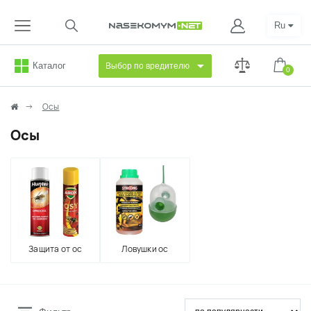
Ru
Каталог
Выбор по вредителю
0
Осы
Осы
Защита от ос
Ловушки ос