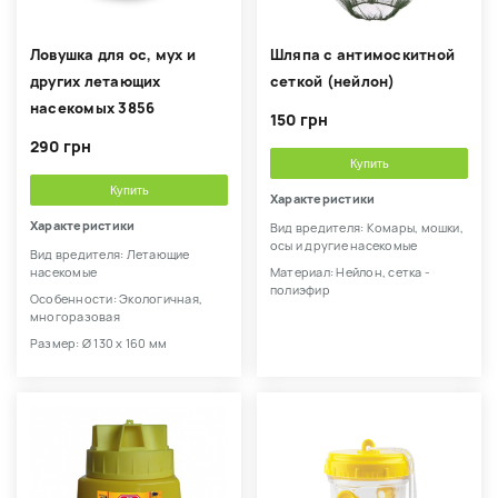
Ловушка для ос, мух и
Шляпа с антимоскитной
других летающих
сеткой (нейлон)
насекомых 3856
150 грн
290 грн
Купить
Купить
Характеристики
Характеристики
Вид вредителя: Комары, мошки,
осы и другие насекомые
Вид вредителя: Летающие
насекомые
Материал: Нейлон, сетка -
полиэфир
Особенности: Экологичная,
многоразовая
Размер: Ø 130 х 160 мм