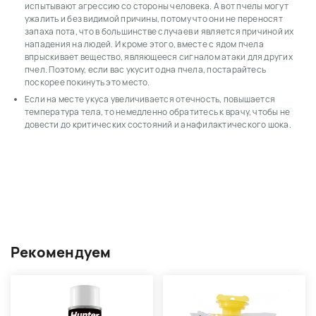
испытывают агрессию со стороны человека.
А вот пчелы могут
ужалить и без видимой причины, потому что они не переносят
запаха пота, что в большинстве случаев и является причиной их
нападения на людей.
И кроме этого, вместе с ядом пчела
впрыскивает вещество, являющееся сигналом атаки для других
пчел.
Поэтому, если вас укусит одна пчела, постарайтесь
поскорее покинуть это место.
Если на месте укуса увеличивается отечность, повышается
температура тела, то немедленно обратитесь к врачу, чтобы не
довести до критических состояний и анафилактического шока.
Рекомендуем