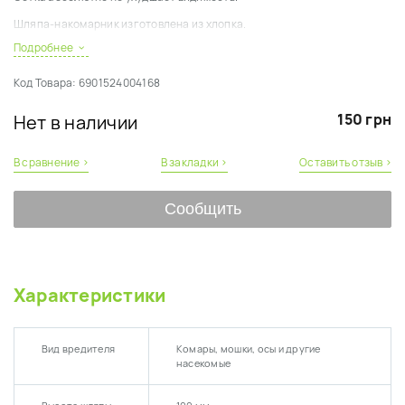
Шляпа-накомарник изготовлена из хлопка.
Подробнее
Диаметр полей шляпы 33 см.
Код Товара:
6901524004168
150 грн
Нет в наличии
В сравнение ›
В закладки ›
Оставить отзыв ›
Сообщить
Характеристики
Вид вредителя
Комары, мошки, осы и другие
насекомые