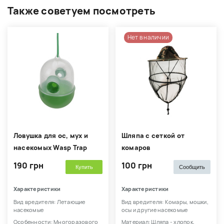
Также советуем посмотреть
Нет в наличии
Ловушка для ос, мух и
Шляпа с сеткой от
насекомых Wasp Trap
комаров
190 грн
100 грн
Купить
Сообщить
Характеристики
Характеристики
Вид вредителя: Летающие
Вид вредителя: Комары, мошки,
насекомые
осы и другие насекомые
Особенности: Многоразового
Материал: Шляпа - хлопок,