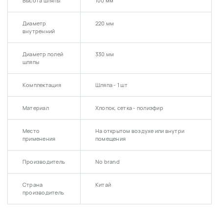
Высота шляпы
100 мм
Диаметр
220 мм
внутренний
Диаметр полей
330 мм
шляпы
Комплектация
Шляпа - 1 шт
Материал
Хлопок, сетка - полиэфир
Место
На открытом воздухе или внутри
применения
помещения
Производитель
No brand
Страна
Китай
производитель