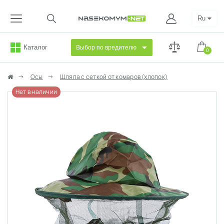
Ru
Каталог
Выбор по вредителю
0
Осы
Шляпа с сеткой от комаров (хлопок)
Нет в наличии