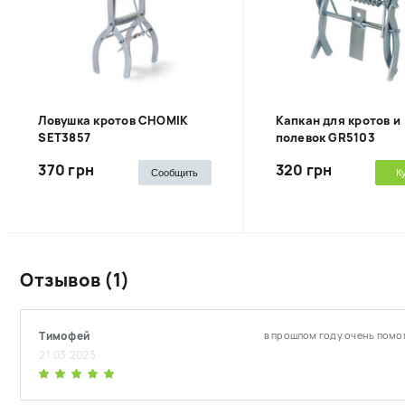
Ловушка кротов CHOMIK
Капкан для кротов и
SET3857
полевок GR5103
370 грн
320 грн
Сообщить
К
Отзывов (1)
Тимофей
в прошлом году очень помог
21.03.2023