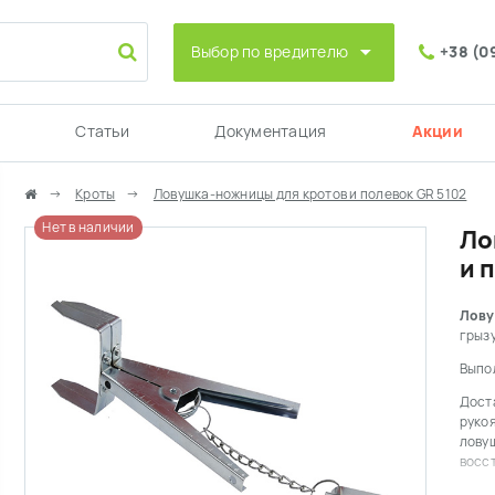
Выбор по вредителю
+38 (0
Статьи
Документация
Акции
Кроты
Ловушка-ножницы для кротов и полевок GR 5102
Нет в наличии
Ло
и 
Лову
грызу
Выпо
Дост
рукоя
ловуш
восст