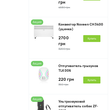
грн
4680 грн
Акция
Конвектор Noveen CH3400
(уценка)
2700
Купить
грн
3200 грн
Акция
Отпугиватель грызунов
TLK006
220 грн
Купить
360 грн
Акция
Ультразвуковой
отпугиватель собак ZF-