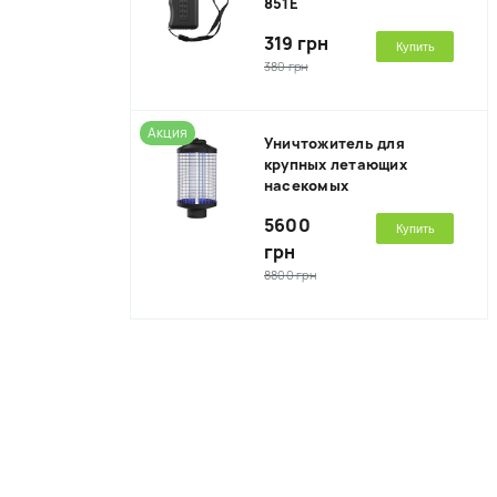
851E
319 грн
Купить
380 грн
Акция
Уничтожитель для
крупных летающих
насекомых
5600
Купить
грн
8800 грн