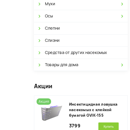
Мухи
Осы
Слепни
Слизни
Средства от других насекомых
Товары для дома
Акции
Акция
Инсектицидная ловушка
насекомых с клейкой
бумагой GVIK-155
3799
Купить