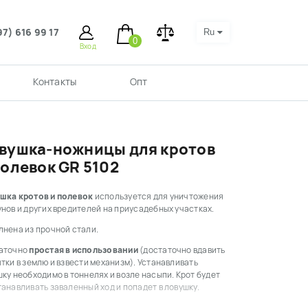
97) 616 99 17
Ru
0
Вход
Контакты
Опт
вушка-ножницы для кротов
полевок GR 5102
шка кротов и полевок
используется для уничтожения
нов и других вредителей на приусадебных участках.
лнена из прочной стали.
аточно
простая в использовании
(достаточно вдавить
тки в землю и взвести механизм). Устанавливать
ку необходимо в тоннелях и возле насыпи. Крот будет
анавливать заваленный ход и попадет в ловушку.