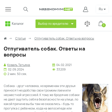
Ru
Каталог
Выбор по вредителю
0
Статьи
Отпугиватель собак. Ответы на вопросы
Отпугиватель собак. Ответы на
вопросы
Коваль Татьяна
04.02.2021
02.09.2024
33209
2 мин. 50 сек.
Собака – друг человека, но временам эти друзья
приносят неудобства свои громким лаем или
неуместной агрессией. К тому же бродячие собаки
не дают ощутить себя в безопасности на улице, по
какой причине вы бы там не оказались – будь то
прогулка с ребенком, езда на велосипеде или