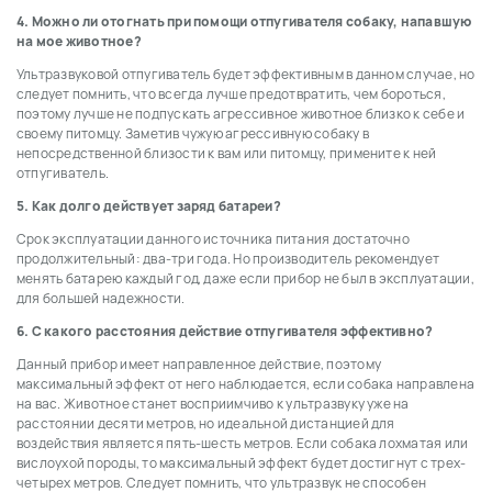
4. Можно ли отогнать при помощи отпугивателя собаку, напавшую
на мое животное?
Ультразвуковой отпугиватель будет эффективным в данном случае, но
следует помнить, что всегда лучше предотвратить, чем бороться,
поэтому лучше не подпускать агрессивное животное близко к себе и
своему питомцу. Заметив чужую агрессивную собаку в
непосредственной близости к вам или питомцу, примените к ней
отпугиватель.
5. Как долго действует заряд батареи?
Срок эксплуатации данного источника питания достаточно
продолжительный: два-три года. Но производитель рекомендует
менять батарею каждый год, даже если прибор не был в эксплуатации,
для большей надежности.
6. С какого расстояния действие отпугивателя эффективно?
Данный прибор имеет направленное действие, поэтому
максимальный эффект от него наблюдается, если собака направлена
на вас. Животное станет восприимчиво к ультразвуку уже на
расстоянии десяти метров, но идеальной дистанцией для
воздействия является пять-шесть метров. Если собака лохматая или
вислоухой породы, то максимальный эффект будет достигнут с трех-
четырех метров. Следует помнить, что ультразвук не способен