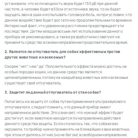
установили, что если мощность звука будет 130 дБ при данной
частоте, а человек будет в 50см от источника звука, то он будет
ощущать звон в ушах и испытывать головную боль, но при условии, что
данное воздействие будет достаточно продолжительным по времени.
Интересный факт, что удвоенное расстояние предотвращает эти
последствия. Детям младше восьми лет использование данного
прибора не рекомендовано, а также разработчики советуют не
применять средство в своем направлении продолжительное время.
2. Является ли отпугиватель для собак эффективным против
других животных и насекомых?
Скорее "нет", чем "да". Положительного эффекта можно достичь на
особых породах кошек, но данное средство является
целенаправленным, потому на каждый вид животных или насекомых
существует свой отпугиватель.
3. Защитит ли данный отпугиватель от стаи собак?
Полагаясь на защиту от собак путем применения ультразвукового
отпугивателя, следует помнить, что данный прибор имеет
направленное действие. Это означает, что нужный эффект будет
достигнут, если животное находится по направлению действия
данного средства защиты. Если случилось так, что собаки вас
окружили, то прибор нужно применять на ближайших к вам животных,
при этом отдаляясь от них (но не бегом) в свободном направлении.