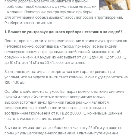
просто дорога на работу. Избавиться о данной
проблемы – необходимость, а гуманными методами
– желание. Популярные ультразвуковые приборы
для отпугивания собак вызывают массу вопросов и противоречий.
Разберем основные из них.
1. Влияет ли ультразвук данного прибора негативно на людей?
Понять, правильно ли ваше представление о влиянии ультразвука на
человека можно, обратившись к такому примеру: все вы видели
звуковую колонку на три динамика: наибольший низкочастотный,
средний и низкий. Каждый из них выдает от 20 Гц до 400 Гц; от 500 Гц
до 10 кГц. и от 11 кГц до 20 кГц соответственно.
Звон в ушах и частичная потеря слуха вам гарантирована при
условии, что вы будете в 10-20 см от колонки, а она будет работать на
120 - 130 дБ.
Ослабить действие на слуховой аппарат можно, отключив динамик
низкой и средней частоты и оставив восприятию только
высокочастотный звук. Причиной такой реакции являются
физиологические особенности человека, по которым он
воспринимает колебания от 16 Гц до 20000 Гц, но не выше. Данные
частоты имеют влияние на людей.
Звук из отпугивателя для собак имеет частоту 25 кГц и устроен по
принципу вышеприведенного динамика. Опытным путем ученые