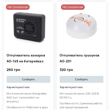
Нет в наличии
Нет в наличии
Отпугиватель комаров
Отпугиватель грызунов
AO-149 на батарейках
АО-201
290 грн
320 грн
Сообщить
Сообщить
Характеристики
Характеристики
Источник питания: Батарейки
Источник питания: 220-240 В,
AАА 2 шт. (в комплект не
50/60 Гц
входять)
Особенности: 2 режима работы
Особенности: Работает в двух
для предотвращения