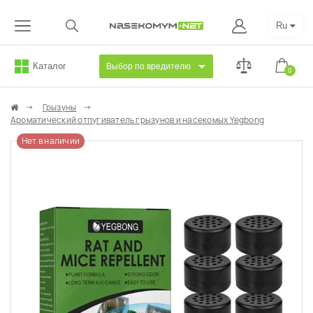
Ru
Каталог
Выбор по вредителю
0
Грызуны
Ароматический отпугиватель грызунов и насекомых Yegbong
Нет в наличии