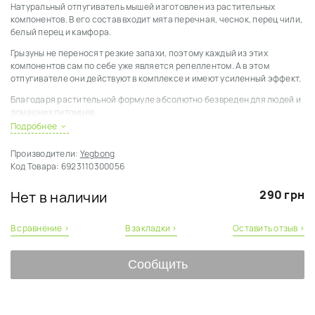
Натуральный отпугиватель мышей изготовлен из растительных
компонентов. В его состав входит мята перечная, чеснок, перец чили,
белый перец и камфора.
Грызуны не переносят резкие запахи, поэтому каждый из этих
компонентов сам по себе уже является репеллентом. А в этом
отпугивателе они действуют в комплексе и имеют усиленный эффект.
Благодаря растительной формуле абсолютно безвреден для людей и
домашних питомцев.
Подробнее
При применении данного отпугивалетя грызунов не используются
химические препараты и не требуется подключение к электросети.
Производители:
Yegbong
Использовать отпугиватель можно в жилом и нежилом помещениях, а
Код Товара:
6923110300056
также в автомобиле.
Небольшой размер и наличие клейкой поверхности позволяют
290 грн
Нет в наличии
установить отпугиватели в различных местах, например, за или под
мебелью, под капотом автомобиля, между водопроводных труб.
В сравнение ›
В закладки ›
Оставить отзыв ›
Чтобы начать использовать, достаточно достать отпугиватель из
упаковки, снять защитную ленту с клеевой поверхности и приклеить
Сообщить
отпугиватель в место, где часто появляются грызуны. Если грызунов
много и есть необходимость установить несколько отпугивателей, то
приклеивать их рекомендуется на расстоянии 30 см друг от друга.
Для улучшения результата рекомендуем использовать