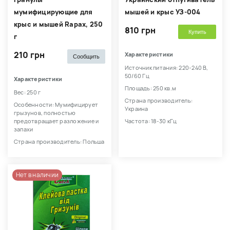
мумифицирующие для
мышей и крыс УЗ-004
крыс и мышей Rapax, 250
810 грн
Купить
г
210 грн
Характеристики
Сообщить
Источник питания: 220-240 В,
50/60 Гц
Характеристики
Площадь: 250 кв.м
Вес: 250 г
Страна производитель:
Особенности: Мумифицирует
Украина
грызунов, полностью
предотвращает разложение и
Частота: 18-30 кГц
запахи
Страна производитель: Польша
Нет в наличии