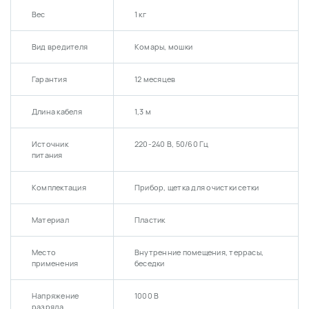
Вес
1 кг
Вид вредителя
Комары, мошки
Гарантия
12 месяцев
Длина кабеля
1,3 м
Источник
220-240 В, 50/60 Гц
питания
Комплектация
Прибор, щетка для очистки сетки
Материал
Пластик
Место
Внутренние помещения, террасы,
применения
беседки
Напряжение
1000 В
разряда