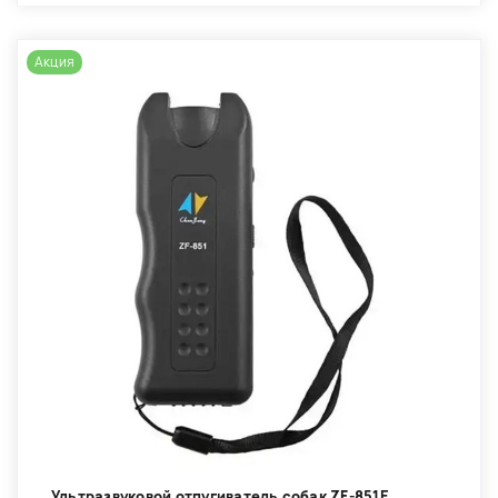
Акция
Ультразвуковой отпугиватель собак ZF-851E