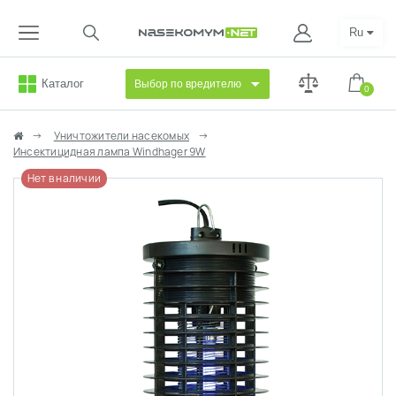
Ru
Каталог
Выбор по вредителю
0
Уничтожители насекомых
Инсектицидная лампа Windhager 9W
Нет в наличии