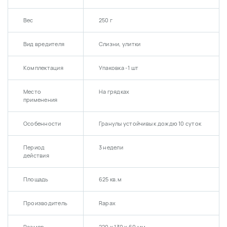
Вес
250 г
Вид вредителя
Слизни, улитки
Комплектация
Упаковка -1 шт
Место
На грядках
применения
Особенности
Гранулы устойчивы к дождю 10 суток
Период
3 недели
действия
Площадь
625 кв.м
Производитель
Rapax