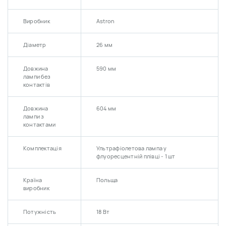
Виробник
Astron
Діаметр
26 мм
Довжина
590 мм
лампи без
контактів
Довжина
604 мм
лампи з
контактами
Комплектація
Ультрафіолетова лампа у
флуоресцентній плівці - 1 шт
Країна
Польща
виробник
Потужність
18 Вт