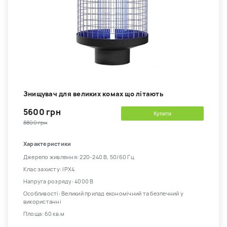
Знищувач для великих комах що літають
5600 грн
Купити
8800 грн
Характеристики
Джерело живлення: 220-240 В, 50/60 Гц
Клас захисту: IPX4
Напруга розряду: 4000 В
Особливості: Великий прилад економічний та безпечний у
використанні
Площа: 60 кв.м