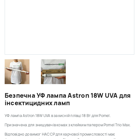
Безпечна УФ лампа Astron 18W UVA для
інсектицидних ламп
УФ лампа Astron 18W UVA в захисній плівці 18 Вт для Pomel.
Призначена для знищувачів комах з клейким папером Pomel Trio Max.
Відповідно до вимог HACCP для харчової промисловості має