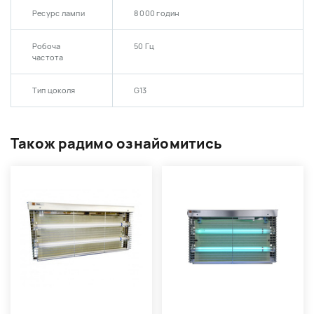
Ресурс лампи
8 000 годин
Робоча
50 Гц
частота
Тип цоколя
G13
Також радимо ознайомитись