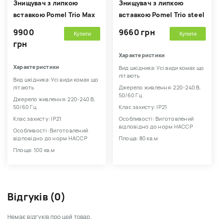
Знищувач з липкою
Знищувач з липкою
вставкою Pomel Trio Max
вставкою Pomel Trio steel
9900
9660 грн
Купити
Купити
грн
Характеристики
Характеристики
Вид шкідника: Усі види комах що
літають
Вид шкідника: Усі види комах що
літають
Джерело живлення: 220-240 В,
50/60 Гц
Джерело живлення: 220-240 В,
50/60 Гц
Клас захисту: IP21
Клас захисту: IP21
Особливості: Виготовлений
відповідно до норм HACCP
Особливості: Виготовлений
відповідно до норм HACCP
Площа: 80 кв.м
Площа: 100 кв.м
Відгуків (0)
Немає відгуків про цей товар.