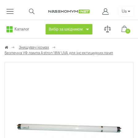
Ua
Каталог
Вибір за шкідником
0
Знищувачі комах
Безпечна УФ лампа Astron 18W UVA для інсектицидних ламп