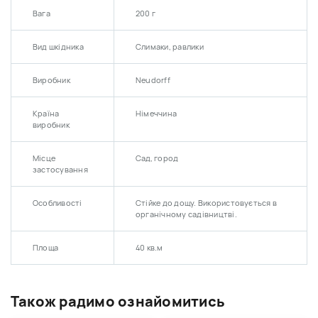
Вага
200 г
Вид шкідника
Слимаки, равлики
Виробник
Neudorff
Країна
Німеччина
виробник
Місце
Сад, город
застосування
Особливості
Стійке до дощу. Використовується в
органічному садівництві.
Площа
40 кв.м
Також радимо ознайомитись