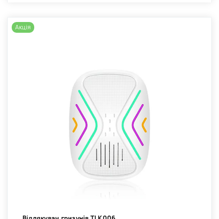
Акція
Відлякувач гризунів TLK006