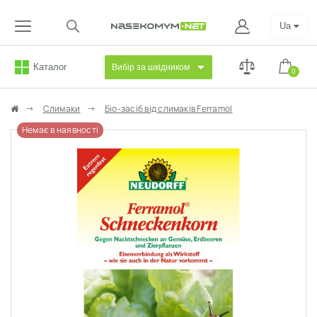
Ua
Каталог
Вибір за шкідником
0
Слимаки
Біо-засіб від слимаків Ferramol
Немає в наявності