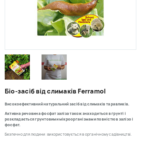
Біо-засіб від слимаків Ferramol
Високоефективний натуральний засіб від слимаків та равликів.
Активна речовина фосфат заліза також знаходиться в грунті і
розкладається грунтовими мікроорганізмами повністю в залізо і
фосфат.
Безпечно для людини: використовується в органічному садівництві.