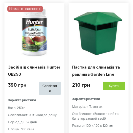
Немає в наявності
Засіб від слимаків Hunter
Пастка для слимаків та
GB250
равликів Garden Line
390 грн
210 грн
Сповістит
Купити
и
Характеристики
Характеристики
Матеріал: Пластик
Вага: 250 г
Особливості: Екологічний та
Особливості: Стійкий до дощу
багаторазовий засіб
Період дії: 14 днів
Розмір: 100 х 120 х 120 мм
Площа: 360 кв.м