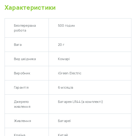
Характеристики
Безперервна
500 годин
робота
Вага
20 г
Вид шкідника
Комарі
Виробник
iGreen Electric
Гарантія
6 місяців
Джерело
Батарея LR44 (в комплекті)
живлення
Живлення
Батареї
Країна
Китай