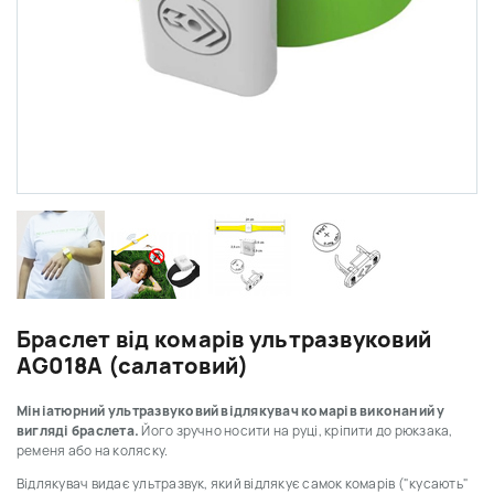
Браслет від комарів ультразвуковий
AG018A (салатовий)
Мініатюрний ультразвуковий відлякувач комарів виконаний у
вигляді браслета.
Його зручно носити на руці, кріпити до рюкзака,
ременя або на коляску.
Відлякувач видає ультразвук, який відлякує самок комарів ("кусають"