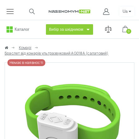
Ua
Каталог
Вибір за шкідником
0
Комарі
Браслет від комарів ультразвуковий AG018A (салатовий)
Немає в наявності