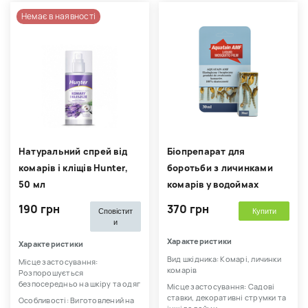
Немає в наявності
Натуральний спрей від
Біопрепарат для
комарів і кліщів Hunter,
боротьби з личинками
50 мл
комарів у водоймах
190 грн
370 грн
Сповістит
Купити
и
Характеристики
Характеристики
Вид шкідника: Комарі, личинки
Місце застосування:
комарів
Розпорошується
безпосередньо на шкіру та одяг
Місце застосування: Садові
ставки, декоративні струмки та
Особливості: Виготовлений на