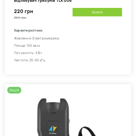
Відлякувач гризунів TLK006
220 грн
Купити
360 грн
Характеристики
Живлення: Електромережа
Площа: 100 кв.м
Потужність: 3 Вт
Частота: 25-50 кГц
Акція