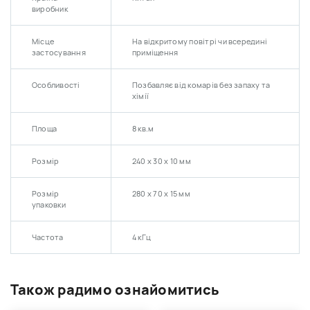
виробник
Місце
На відкритому повітрі чи всередині
застосування
приміщення
Особливості
Позбавляє від комарів без запаху та
хімії
Площа
8 кв.м
Розмір
240 х 30 х 10 мм
Розмір
280 х 70 х 15 мм
упаковки
Частота
4 кГц
Також радимо ознайомитись