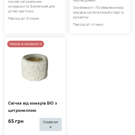
інші водойми
основі натуральних
інгредієнтів. Безпечний для
Особливості: Позбавлення від
дітей і вагітних.
комарів на початковій стадії їх
розвитку
Період дії: 6 годин
Період дії: 4 тижні
Немає в наявності
Свічка від комарів БІО з
цитронеллою
65 грн
Сповістит
и