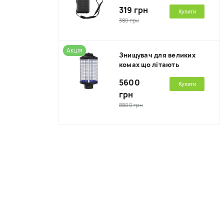
319 грн
Купити
380 грн
Акція
Знищувач для великих
комах що літають
5600
Купити
грн
8800 грн