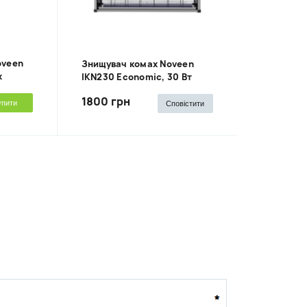
oveen
Знищувач комах Noveen
х
IKN230 Economic, 30 Вт
1800 грн
упити
Сповістити