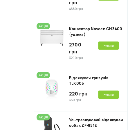
грн
4680 грн
Акція
Kонвектор Noveen CH3400
(уцінка)
2700
Купити
грн
3200 грн
Акція
Відлякувач гризунів
TLK006
220 грн
Купити
360 грн
Акція
Ультразвуковий відлякувач
собак ZF-851E