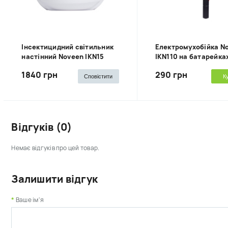
Інсектицидний світильник
Електромухобійка N
настінний Noveen IKN15
IKN110 на батарейка
1840 грн
290 грн
Сповістити
К
Відгуків (0)
Немає відгуків про цей товар.
Залишити відгук
Ваше ім'я