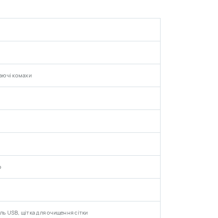
тися до сітки.
таючі комахи
р
ль USB, щітка для очищення сітки