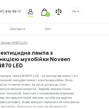
97) 616 99 17
Ua
0
Вхід
Контакти
Опт
 Noveen IKN870 LED
сектицидна лампа з
нкцією мухобійки Noveen
N870 LED
тицидна лампа IKN870 LED - це прилад від комах 2 в 1:
онарний знищувач комах і електромухобійка. Вона
ртає літаючих комах, які після дотику до сітки
аються високою напругою. Завдяки використанню
них технологій, боротьба з неприємними комахами
ва без використання хімічних засобів (не виділяє
ивих речовин). Може використовуватися як електрична
 мухобійка. Живлення ліхтаря від вбудованого