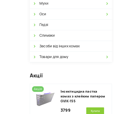
Мухи
Оси
Ґедзі
Слимаки
Засоби від інших комах
Товари для дому
Акції
Акція
Інсектицидна пастка
комах з клейким папером
GVIK-155
3799
Купити