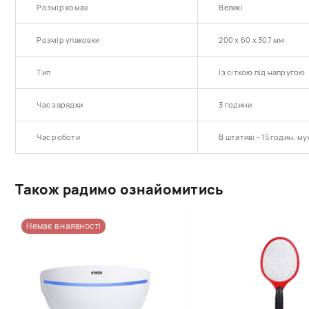
Розмір комах
Великі
Розмір упаковки
200 х 60 х 307 мм
Тип
Із сіткою під напругою
Час зарядки
3 години
Час роботи
В штативі - 15 годин, му
Також радимо ознайомитись
Немає в наявності