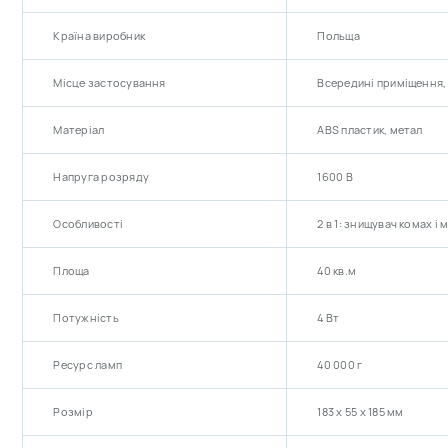
Країна виробник
Польща
Місце застосування
Всередині приміщення, 
Матеріал
ABS пластик, метал
Напруга розряду
1600 В
Особливості
2 в 1: знищувач комах і 
Площа
40 кв.м
Потужність
4 Вт
Ресурс ламп
40 000 г
Розмір
183 х 55 х 185 мм