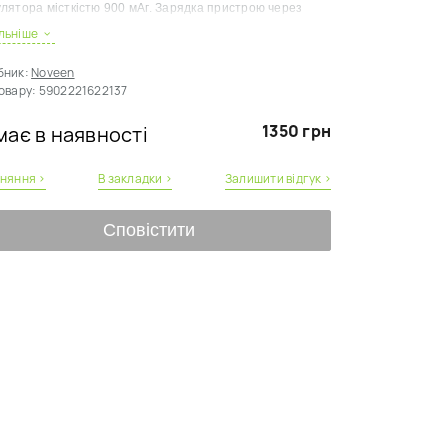
улятора
місткістю
900 мАг. Зарядка пристрою через
ь USB Type-C (кабель без адаптера (DC 5В 1А) в
льніше
екті).
бник:
Noveen
овару:
5902221622137
ві особливості світлодіодної моделі IKN870:
1350 грн
ає в наявності
будований акумулятор місткістю
900 мАг
в 1: знищувач комах і ручна мухобійка
вняння ›
В закладки ›
Залишити відгук ›
обоча площа до 40 кв.м
арядка через USB (USB Type-C)
овна зарядка 3 години
Сповістити
с роботи: в штативі - 15 годин, в режимі мухобійки - 4
одини
існі світлодіоди UVA
рій від комах можна використовувати як звичайну
 електромухобійку, а після використання вставити в
в, таким чином перевівши в режим стаціонарної
и, яка знищує комах. Інсектицидна лампа продовжить
нювати комах, що залетіли в приміщення, і знищувати
дом на сітці.
біжні заходи:
зберігати в недоступному для дітей
. Не використовувати воду для очищення сітки. Не