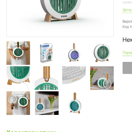
акум
кабел
Дета
компл
Виро
Код т
Ключо
Нем
В
2 
Порі
Р
З
П
Ча
г
Як
Прист
ручну
штати
пастк
прима
розря
Запо
місці