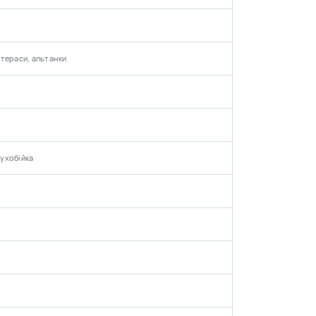
тераси, альтанки
мухобійка