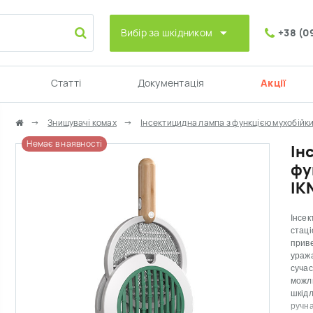
Вибір за шкідником
+38 (0
Статті
Документація
Акції
Знищувачі комах
Інсектицидна лампа з функцією мухобійки
Немає в наявності
Ін
фу
IK
Інсек
стаці
приве
ураж
сучас
можли
шкідл
ручна