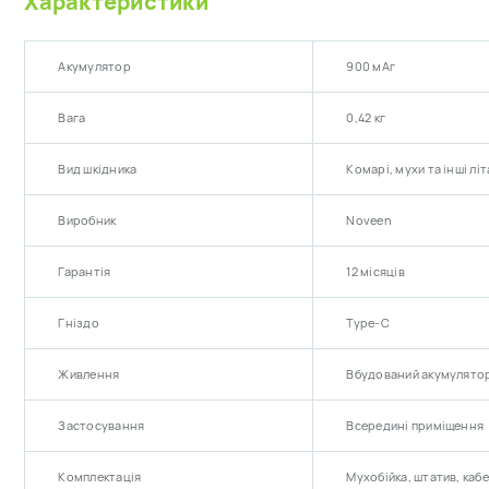
Характеристики
торка
Акумулятор
900 мАг
Вага
0,42 кг
Вид шкідника
Комарі, мухи та інші лі
Виробник
Noveen
Гарантія
12 місяців
Гніздо
Type-C
Живлення
Вбудований акумулято
Застосування
Всередині приміщення
Комплектація
Мухобійка, штатив, кабе