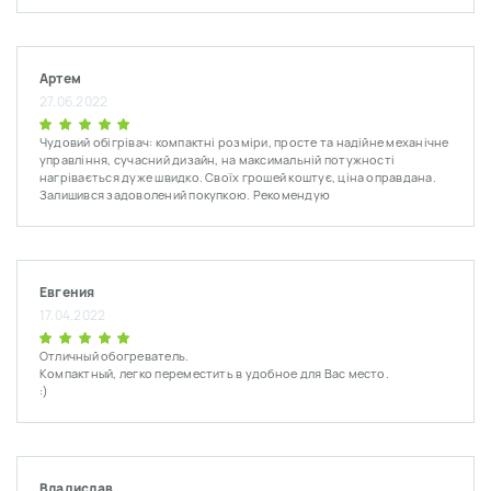
Артем
27.06.2022
Чудовий обігрівач: компактні розміри, просте та надійне механічне
управління, сучасний дизайн, на максимальній потужності
нагрівається дуже швидко. Своїх грошей коштує, ціна оправдана.
Залишився задоволений покупкою. Рекомендую
Евгения
17.04.2022
Отличный обогреватель.
Компактный, легко переместить в удобное для Вас место.
:)
Владислав