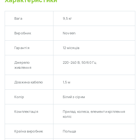
Характеристики
Вага
9,5 кг
Виробник
Noveen
Гарантія
12 місяців
Джерело
220-240 В, 50/60 Гц
живлення
Довжина кабелю
1,5 м
Колір
Білий з сірим
Комплектація
Прилад, колеса, елементи кріплення
коліс
Країна виробник
Польща