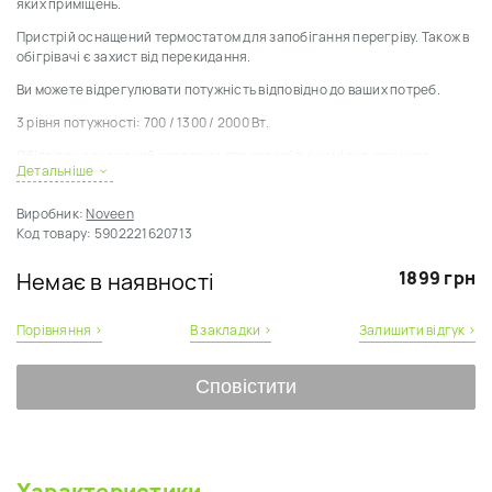
яких приміщень.
Пристрій оснащений термостатом для запобігання перегріву.
Також в
обігрівачі є захист від перекидання.
Ви можете відрегулювати потужність відповідно до ваших потреб.
3 рівня потужності: 700 / 1300 / 2000 Вт.
Обігрівач оснащений колесами для легкої зміни місця, зручною
Детальніше
ручкою для перенесення і спеціальним тримачем кабелю.
Металевий корпус обігрівача складається із 9 секцій (ребер).
Виробник:
Noveen
Код товару:
5902221620713
1899 грн
Немає в наявності
Порівняння ›
В закладки ›
Залишити відгук ›
Сповістити