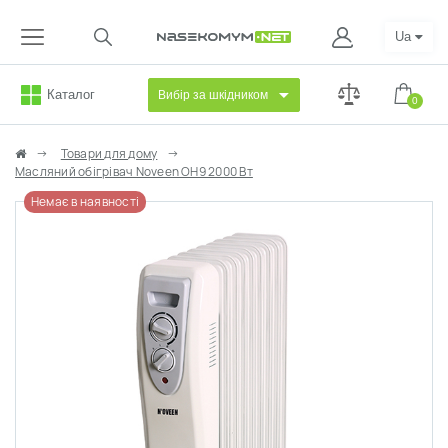
Ua
Каталог
Вибір за шкідником
0
Товари для дому
Масляний обігрівач Noveen OH9 2000 Вт
Немає в наявності