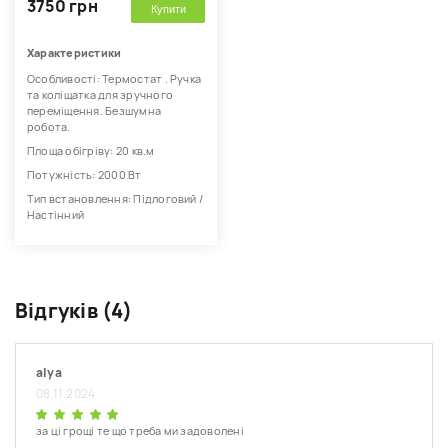
3750 грн
Купити
Характеристики
Особливості: Термостат . Ручка
та коліщатка для зручного
переміщення. Безшумна
робота.
Площа обігріву: 20 кв.м
Потужність: 2000 Вт
Тип встановлення: Підлоговий /
Настінний
Відгуків (4)
alya
08.11.2024
за ці грощі те що треба ми задоволені