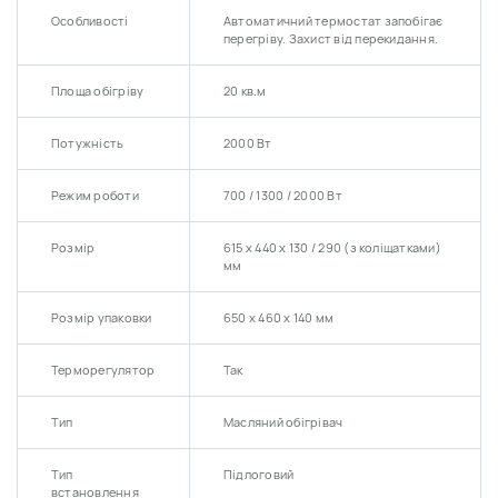
Особливості
Автоматичний термостат запобігає
перегріву. Захист від перекидання.
Площа обігріву
20 кв.м
Потужність
2000 Вт
Режим роботи
700 / 1300 / 2000 Вт
Розмір
615 х 440 х 130 / 290 (з коліщатками)
мм
Розмір упаковки
650 х 460 х 140 мм
Терморегулятор
Так
Тип
Масляний обігрівач
Тип
Підлоговий
встановлення