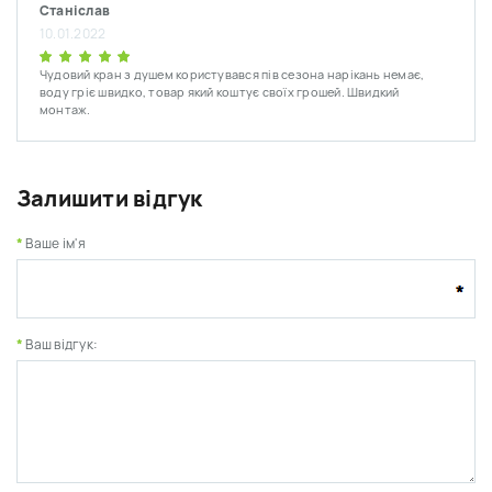
Станіслав
10.01.2022
Чудовий кран з душем користувався пів сезона нарікань немає,
воду гріє швидко, товар який коштує своїх грошей. Швидкий
монтаж.
Залишити відгук
Ваше ім'я
Ваш відгук: