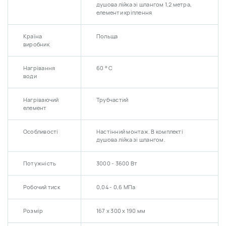
душова лійка зі шлангом 1,2 метра,
елементи кріплення
Країна
Польща
виробник
Нагрівання
60 ° С
води
Нагріваючий
Трубчастий
елемент
Особливості
Настінний монтаж. В комплекті
душова лійка зі шлангом.
Потужність
3000 - 3600 Вт
Робочий тиск
0,04 - 0,6 МПа
Розмір
167 х 300 х 190 мм