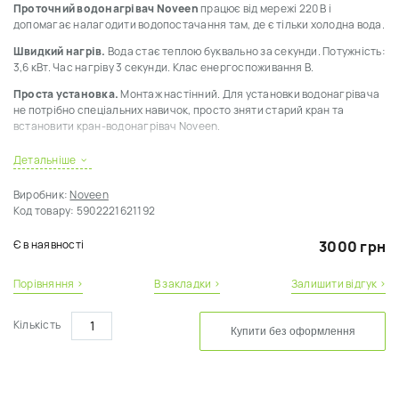
Проточний водонагрівач Noveen
працює від мережі 220 В і
допомагає налагодити водопостачання там, де є тільки холодна вода.
Швидкий нагрів.
Вода стає теплою буквально за секунди. Потужність:
3,6 кВт. Час нагріву 3 секунди.
Клас енергоспоживання B.
Проста установка.
Монтаж настінний. Для установки водонагрівача
не потрібно спеціальних навичок, просто зняти старий кран та
встановити кран-водонагрівач Noveen.
Економія місця.
Ідеально підходить для малогабаритної кухні, дачі,
Детальніше
гаража, підсобного приміщення, підвалу. У комплекті жорсткий вилив
та душова лійка зі шлангом довжиною 1,2 метра.
Виробник:
Noveen
Код товару:
5902221621192
Невеликі енерговитрати.
На підігрів йде мінімум енергетичних
ресурсів. Водонагрівач включається і гріє воду тільки тоді, коли це
потрібно вам. За допомогою крана-нагрівача можна регулювати
Є в наявності
3000 грн
температуру води на свій розсуд. Цифровий світлодіодний дисплей
показує температуру.
Порівняння ›
В закладки ›
Залишити відгук ›
Захист від витоку води
(автоматично відключається
електроживлення). Клас водонепроникності IPX4. Високоякісний
Кількість
Купити без оформлення
термостійкий пластик ABS. Європейська якість.
ВАЖЛИВО:
Коли пристрій використовується в приміщеннях, де вода може