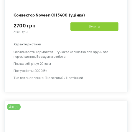
Kонвектор Noveen CH3400 (уцінка)
2700 грн
Купити
3200 грн
Характеристики
Особливості: Термостат . Ручка та коліщатка для зручного
переміщення. Безшумна робота.
Площа обігріву: 20 кв.м
Потужність: 2000 Вт
Тип встановлення: Підлоговий / Настінний
Акція