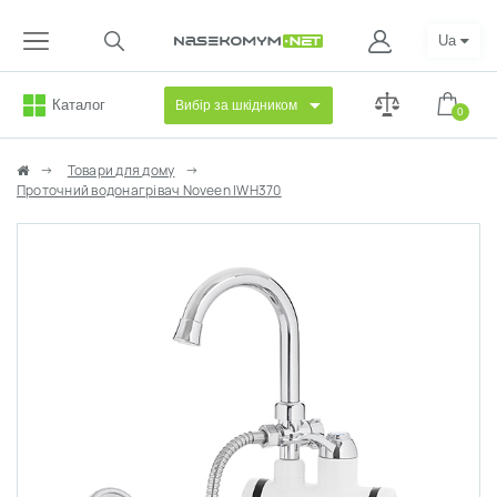
Ua
Каталог
Вибір за шкідником
0
Товари для дому
Проточний водонагрівач Noveen IWH370